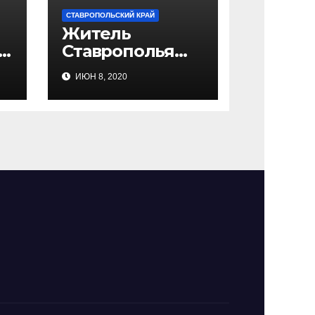
СТАВРОПОЛЬСКИЙ КРАЙ
Житель
е
Ставрополья
пойдёт под суд
ИЮН 8, 2020
за похищение
невесты