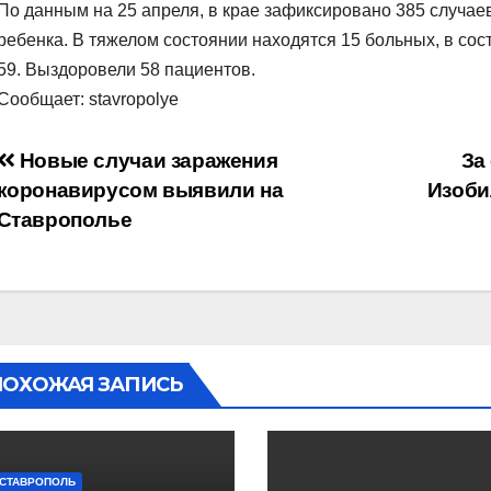
По данным на 25 апреля, в крае зафиксировано 385 случа
ребенка. В тяжелом состоянии находятся 15 больных, в со
59. Выздоровели 58 пациентов.
Сообщает: stavropolye
Навигация
Новые случаи заражения
За
коронавирусом выявили на
Изоби
по
Ставрополье
записям
ПОХОЖАЯ ЗАПИСЬ
СТАВРОПОЛЬ