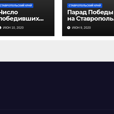
СТАВРОПОЛЬСКИЙ КРАЙ
СТАВРОПОЛЬСКИЙ КРАЙ
Число
Парад Победы
победивших
на Ставрополь
COVID на
пройдёт без
ИЮН 10, 2020
ИЮН 9, 2020
Ставрополье за
скопления
сутки вдвое
людей
превысило
число
заболевших