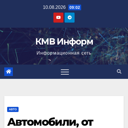
Перейти
10.08.2026
09:02
к
содержимому
КМВ Информ
Информационная сеть
АВТО
Автомобили, от