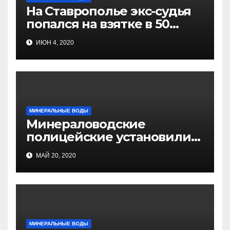
На Ставрополье экс-судья
попался на взятке в 50
тысяч рублей
ИЮН 4, 2020
МИНЕРАЛЬНЫЕ ВОДЫ
Минераловодские
полицейские установили
подозреваемого в краже
МАЙ 20, 2020
денежных средств
МИНЕРАЛЬНЫЕ ВОДЫ