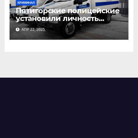
КРИМИНАЛ
Пятигорские полицейские
установили личность
злоумышленника,
АПР 22, 2025
причинившего телесные
повреждения местному
жителю