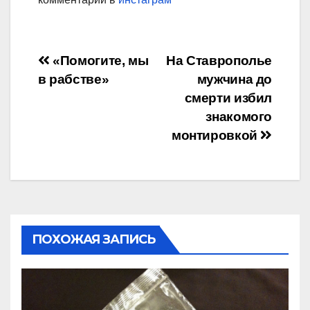
Навигация
«Помогите, мы
На Ставрополье
в рабстве»
мужчина до
по
смерти избил
записям
знакомого
монтировкой
ПОХОЖАЯ ЗАПИСЬ