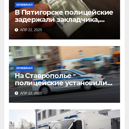
КРИМИНАЛ
В Пятигорске полицейские
задержали закладчика,
пытавшегося сбыть
АПР 22, 2025
партию синтетического
наркотика
КРИМИНАЛ
На Ставрополье
полицейские установили
личность мужчины,
АПР 22, 2025
причастного к кражам
имущества из квартир в
Пятигорске