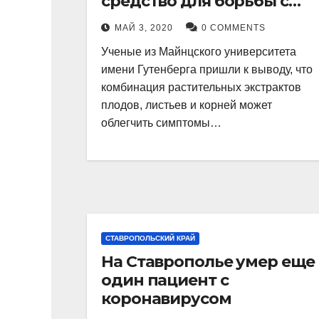
средство для борьбы с
похмельем
МАЙ 3, 2020
0 COMMENTS
Ученые из Майнцского университета
имени Гутенберга пришли к выводу, что
комбинация растительных экстрактов
плодов, листьев и корней может
облегчить симптомы…
СТАВРОПОЛЬСКИЙ КРАЙ
На Ставрополье умер еще
один пациент с
коронавирусом