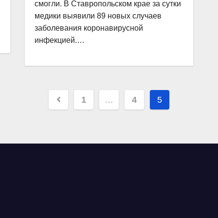
смогли. В Ставропольском крае за сутки
медики выявили 89 новых случаев
заболевания коронавирусной
инфекцией.…
Навигация
1
…
4
5
по
записям