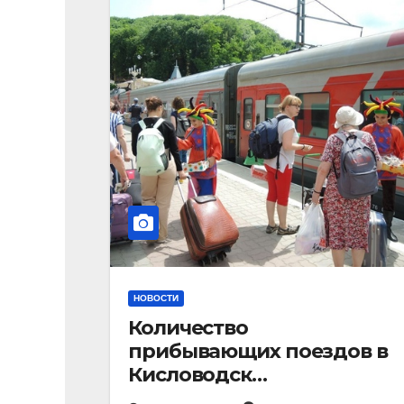
НОВОСТИ
Количество
прибывающих поездов в
Кисловодск
стремительно