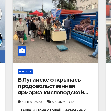
НОВОСТИ
В Луганске открылась
продовольственная
ярмарка кисловодской
продукции.
СЕН 9, 2023
0 COMMENTS
Свыше 20 тонн овощей, бакалейных