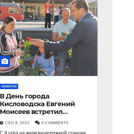
НОВОСТИ
В День города
Кисловодска Евгений
Моисеев встретил
прибывший поезд с
СЕН 9, 2023
0 COMMENTS
туристами.
С 8 утра на железнодорожной станции