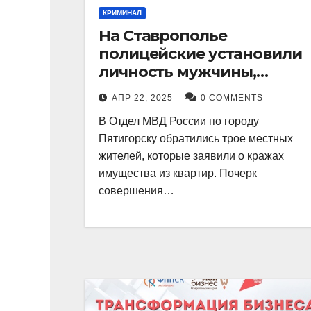
КРИМИНАЛ
На Ставрополье
полицейские установили
личность мужчины,
причастного к кражам
АПР 22, 2025
0 COMMENTS
имущества из квартир в
В Отдел МВД России по городу
Пятигорске
Пятигорску обратились трое местных
жителей, которые заявили о кражах
имущества из квартир. Почерк
совершения…