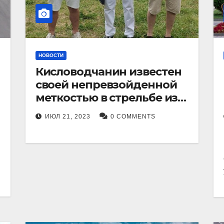
НОВОСТИ
Кисловодчанин известен
своей непревзойденной
меткостью в стрельбе из
лука, и его успехи
ИЮЛ 21, 2023
0 COMMENTS
прославили его в
Ставропольском крае.