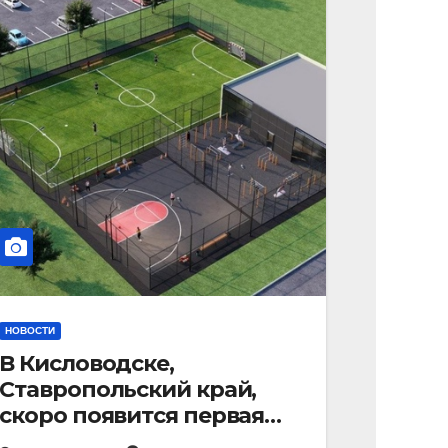
НОВОСТИ
В Кисловодске,
Ставропольский край,
скоро появится первая
«умная площадка».