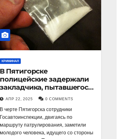
КРИМИНАЛ
В Пятигорске
полицейские задержали
закладчика, пытавшегося
сбыть партию
АПР 22, 2025
0 COMMENTS
синтетического
В черте Пятигорска сотрудники
наркотика
Госавтоинспекции, двигаясь по
маршруту патрулирования, заметили
молодого человека, идущего со стороны