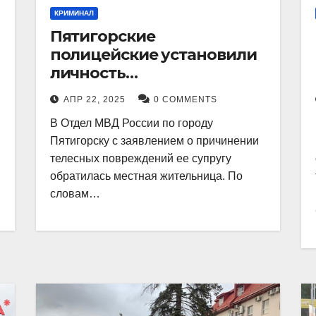
КРИМИНАЛ
Пятигорские
полицейские установили
личность
злоумышленника,
АПР 22, 2025
0 COMMENTS
причинившего телесные
В Отдел МВД России по городу
повреждения местному
Пятигорску с заявлением о причинении
жителю
телесных повреждений ее супругу
обратилась местная жительница. По
словам…