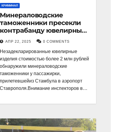
КРИМИНАЛ
Минераловодские
таможенники пресекли
контрабанду ювелирных
изделий на 2 млн рублей
АПР 22, 2025
0 COMMENTS
Незадекларированные ювелирные
изделия стоимостью более 2 млн рублей
обнаружили минераловодские
таможенники у пассажирки,
прилетевшейиз Стамбула в аэропорт
Ставрополя.Внимание инспекторов в…