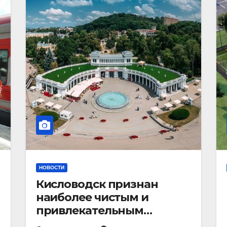
НОВОСТИ
Кисловодск признан
наиболее чистым и
привлекательным
курортным городом в