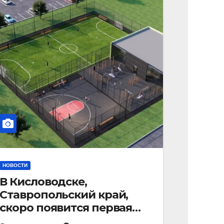
НОВОСТИ
В Кисловодске,
Ставропольский край,
скоро появится первая
«умная площадка».