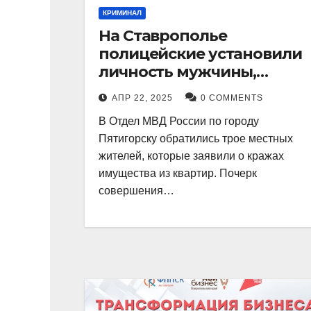
КРИМИНАЛ
На Ставрополье
полицейские установили
личность мужчины,
причастного к кражам
АПР 22, 2025
0 COMMENTS
имущества из квартир в
В Отдел МВД России по городу
Пятигорске
Пятигорску обратились трое местных
жителей, которые заявили о кражах
имущества из квартир. Почерк
совершения…