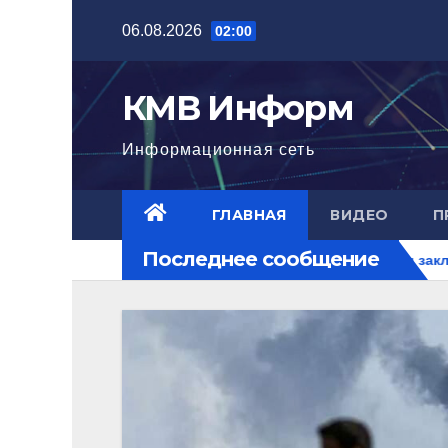
Перейти
06.08.2026
02:00
к
содержимому
КМВ Информ
Информационная сеть
ГЛАВНАЯ
ВИДЕО
П
Последнее сообщение
В Пятигорске полицейские задержали закладчика, пытавшегос