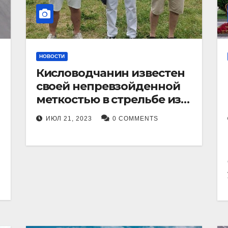
НОВОСТИ
Кисловодчанин известен
своей непревзойденной
меткостью в стрельбе из
лука, и его успехи
ИЮЛ 21, 2023
0 COMMENTS
прославили его в
Ставропольском крае.