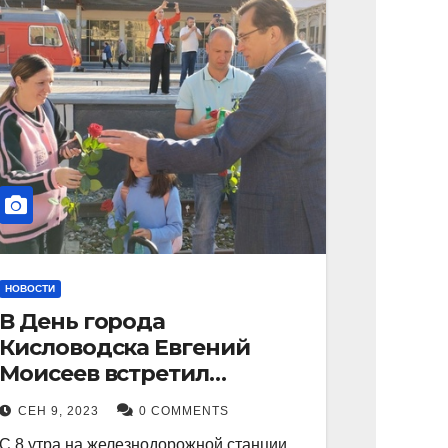
НОВОСТИ
В День города
Кисловодска Евгений
Моисеев встретил
прибывший поезд с
СЕН 9, 2023
0 COMMENTS
туристами.
С 8 утра на железнодорожной станции