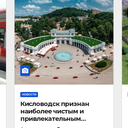
НОВОСТИ
Кисловодск признан
наиболее чистым и
привлекательным
курортным городом в