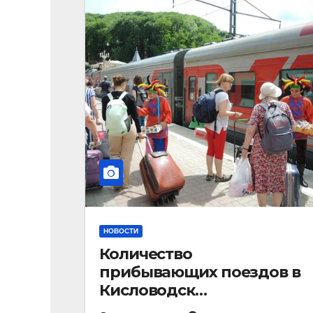
НОВОСТИ
Количество
прибывающих поездов в
Кисловодск
стремительно