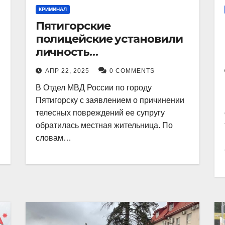
КРИМИНАЛ
Пятигорские
полицейские установили
личность
злоумышленника,
АПР 22, 2025
0 COMMENTS
причинившего телесные
В Отдел МВД России по городу
повреждения местному
Пятигорску с заявлением о причинении
жителю
телесных повреждений ее супругу
обратилась местная жительница. По
словам…