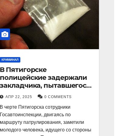
КРИМИНАЛ
В Пятигорске
полицейские задержали
закладчика, пытавшегося
сбыть партию
АПР 22, 2025
0 COMMENTS
синтетического
В черте Пятигорска сотрудники
наркотика
Госавтоинспекции, двигаясь по
маршруту патрулирования, заметили
молодого человека, идущего со стороны