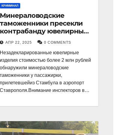
КРИМИНАЛ
Минераловодские
таможенники пресекли
контрабанду ювелирных
изделий на 2 млн рублей
АПР 22, 2025
0 COMMENTS
Незадекларированные ювелирные
изделия стоимостью более 2 млн рублей
обнаружили минераловодские
таможенники у пассажирки,
прилетевшейиз Стамбула в аэропорт
Ставрополя.Внимание инспекторов в…