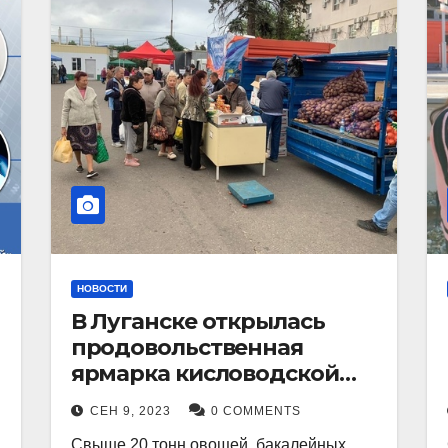
НОВОСТИ
В Луганске открылась
продовольственная
ярмарка кисловодской
продукции.
СЕН 9, 2023
0 COMMENTS
Свыше 20 тонн овощей, бакалейных