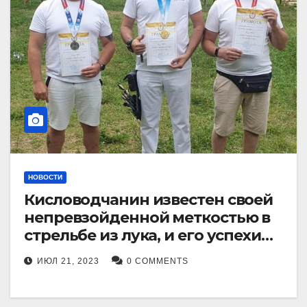
НОВОСТИ
Кисловодчанин известен своей
непревзойденной меткостью в
стрельбе из лука, и его успехи
прославили его в
ИЮЛ 21, 2023
0 COMMENTS
Ставропольском крае.