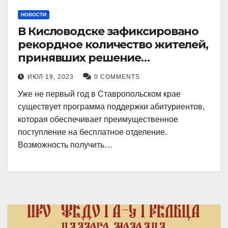
НОВОСТИ
В Кисловодске зафиксировано
рекордное количество жителей,
принявших решение
воспользоваться
ИЮЛ 19, 2023
0 COMMENTS
установленными мерами, с
Уже не первый год в Ставропольском крае
целью поступления в
существует программа поддержки абитуриентов,
медицинский вуз в районе.
которая обеспечивает преимущественное
поступление на бесплатное отделение.
Возможность получить…