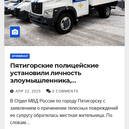
КРИМИНАЛ
Пятигорские полицейские
установили личность
злоумышленника,
причинившего телесные
АПР 22, 2025
0 COMMENTS
повреждения местному жителю
В Отдел МВД России по городу Пятигорску с
заявлением о причинении телесных повреждений
ее супругу обратилась местная жительница. По
словам…