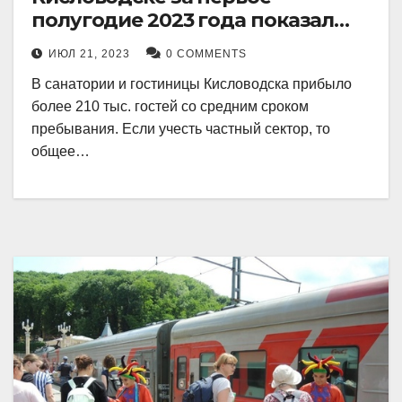
полугодие 2023 года показал
рекордный рост в 21 процент.
ИЮЛ 21, 2023
0 COMMENTS
В санатории и гостиницы Кисловодска прибыло
более 210 тыс. гостей со средним сроком
пребывания. Если учесть частный сектор, то
общее…