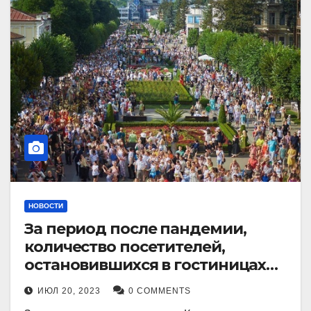
НОВОСТИ
За период после пандемии,
количество посетителей,
остановившихся в гостиницах
Кисловодска, выросло в 2,5 раза.
ИЮЛ 20, 2023
0 COMMENTS