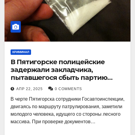
КРИМИНАЛ
В Пятигорске полицейские
задержали закладчика,
пытавшегося сбыть партию
синтетического наркотика
АПР 22, 2025
0 COMMENTS
В черте Пятигорска сотрудники Госавтоинспекции,
двигаясь по маршруту патрулирования, заметили
молодого человека, идущего со стороны лесного
массива. При проверке документов…