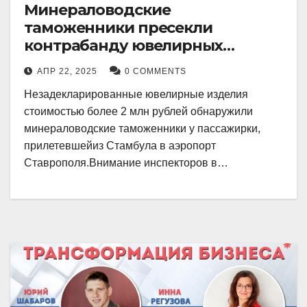
Минераловодские
таможенники пресекли
контрабанду ювелирных
изделий на 2 млн рублей
АПР 22, 2025
0 COMMENTS
Незадекларированные ювелирные изделия
стоимостью более 2 млн рублей обнаружили
минераловодские таможенники у пассажирки,
прилетевшейиз Стамбула в аэропорт
Ставрополя.Внимание инспекторов в…