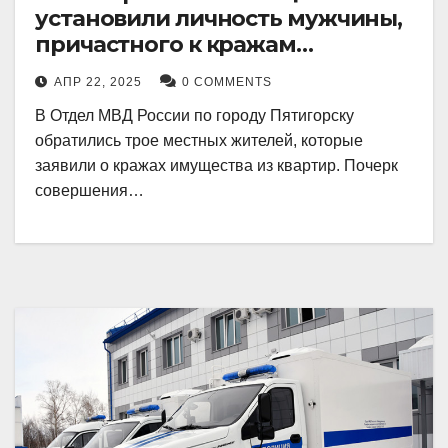
установили личность мужчины,
причастного к кражам
имущества из квартир в
АПР 22, 2025
0 COMMENTS
Пятигорске
В Отдел МВД России по городу Пятигорску
обратились трое местных жителей, которые
заявили о кражах имущества из квартир. Почерк
совершения…