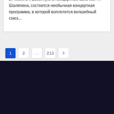
Шаляпина, состоится необычная концертная
программа, в которой воплотится волшебный
союз…
Навигация
1
2
…
213
по
записям