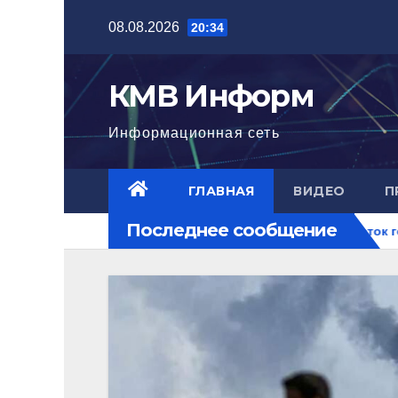
Перейти
08.08.2026
20:34
к
содержимому
КМВ Информ
Информационная сеть
ГЛАВНАЯ
ВИДЕО
П
Последнее сообщение
гла нового уровня
Ближний Восток горит. РФ на перекре