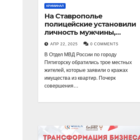
КРИМИНАЛ
На Ставрополье
полицейские установили
личность мужчины,
причастного к кражам
АПР 22, 2025
0 COMMENTS
имущества из квартир в
В Отдел МВД России по городу
Пятигорске
Пятигорску обратились трое местных
жителей, которые заявили о кражах
имущества из квартир. Почерк
совершения…