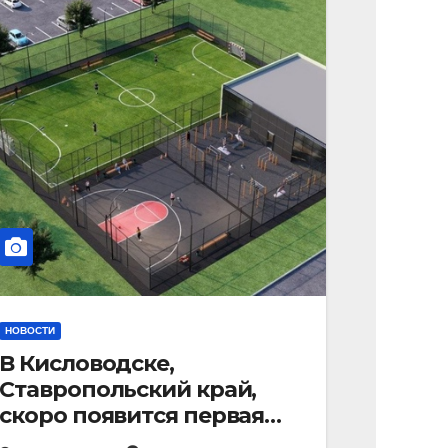
НОВОСТИ
В Кисловодске,
Ставропольский край,
скоро появится первая
«умная площадка».