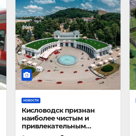
НОВОСТИ
Кисловодск признан
наиболее чистым и
привлекательным
курортным городом в