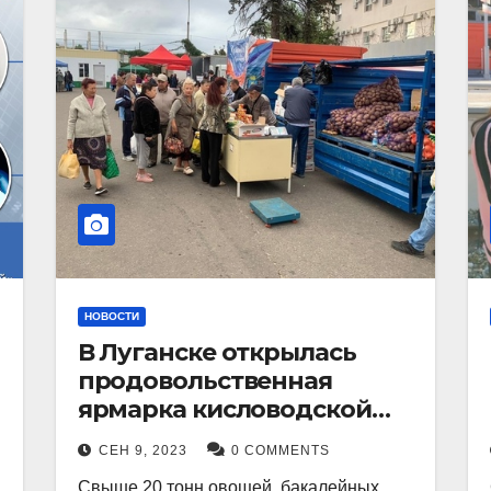
НОВОСТИ
В Луганске открылась
продовольственная
ярмарка кисловодской
продукции.
СЕН 9, 2023
0 COMMENTS
Свыше 20 тонн овощей, бакалейных