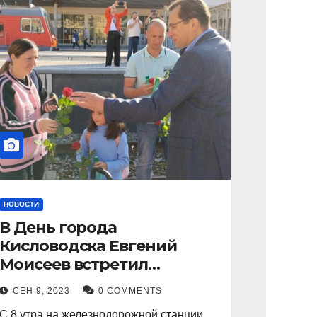
НОВОСТИ
В День города
Кисловодска Евгений
Моисеев встретил
прибывший поезд с
СЕН 9, 2023
0 COMMENTS
туристами.
С 8 утра на железнодорожной станции