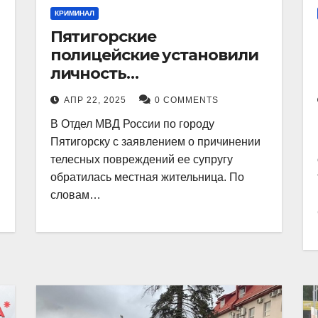
КРИМИНАЛ
Пятигорские
полицейские установили
личность
злоумышленника,
АПР 22, 2025
0 COMMENTS
причинившего телесные
В Отдел МВД России по городу
повреждения местному
Пятигорску с заявлением о причинении
жителю
телесных повреждений ее супругу
обратилась местная жительница. По
словам…