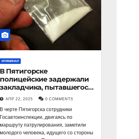
КРИМИНАЛ
В Пятигорске
полицейские задержали
закладчика, пытавшегося
сбыть партию
АПР 22, 2025
0 COMMENTS
синтетического
В черте Пятигорска сотрудники
наркотика
Госавтоинспекции, двигаясь по
маршруту патрулирования, заметили
молодого человека, идущего со стороны