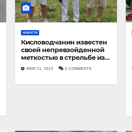
НОВОСТИ
Кисловодчанин известен
своей непревзойденной
меткостью в стрельбе из
лука, и его успехи
ИЮЛ 21, 2023
0 COMMENTS
прославили его в
Ставропольском крае.