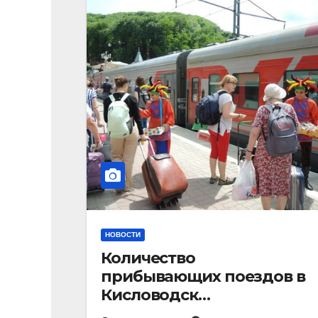
НОВОСТИ
Количество
прибывающих поездов в
Кисловодск
стремительно