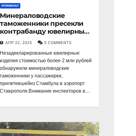
КРИМИНАЛ
Минераловодские
таможенники пресекли
контрабанду ювелирных
изделий на 2 млн рублей
АПР 22, 2025
0 COMMENTS
Незадекларированные ювелирные
изделия стоимостью более 2 млн рублей
обнаружили минераловодские
таможенники у пассажирки,
прилетевшейиз Стамбула в аэропорт
Ставрополя.Внимание инспекторов в…