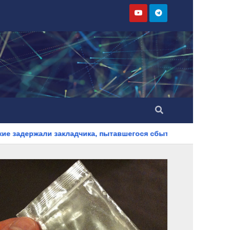
адчика, пытавшегося сбыть партию синтетического наркотика