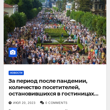
НОВОСТИ
За период после пандемии,
количество посетителей,
остановившихся в гостиницах
Кисловодска, выросло в 2,5 раза.
ИЮЛ 20, 2023
0 COMMENTS