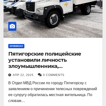
КРИМИНАЛ
Пятигорские полицейские
установили личность
злоумышленника,
причинившего телесные
АПР 22, 2025
0 COMMENTS
повреждения местному жителю
В Отдел МВД России по городу Пятигорску с
заявлением о причинении телесных повреждений
ее супругу обратилась местная жительница. По
словам…