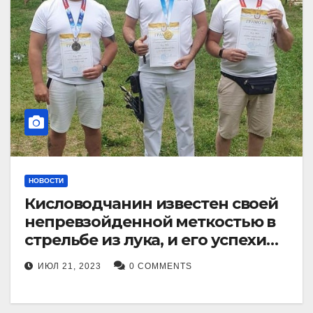
НОВОСТИ
Кисловодчанин известен своей
непревзойденной меткостью в
стрельбе из лука, и его успехи
прославили его в
ИЮЛ 21, 2023
0 COMMENTS
Ставропольском крае.