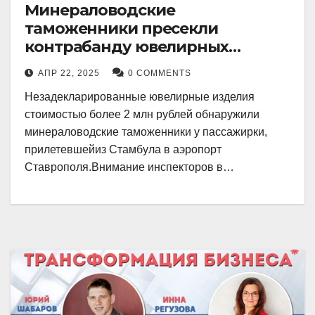
Минераловодские
таможенники пресекли
контрабанду ювелирных
изделий на 2 млн рублей
АПР 22, 2025
0 COMMENTS
Незадекларированные ювелирные изделия
стоимостью более 2 млн рублей обнаружили
минераловодские таможенники у пассажирки,
прилетевшейиз Стамбула в аэропорт
Ставрополя.Внимание инспекторов в…