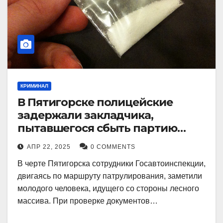
КРИМИНАЛ
В Пятигорске полицейские
задержали закладчика,
пытавшегося сбыть партию
синтетического наркотика
АПР 22, 2025
0 COMMENTS
В черте Пятигорска сотрудники Госавтоинспекции,
двигаясь по маршруту патрулирования, заметили
молодого человека, идущего со стороны лесного
массива. При проверке документов…