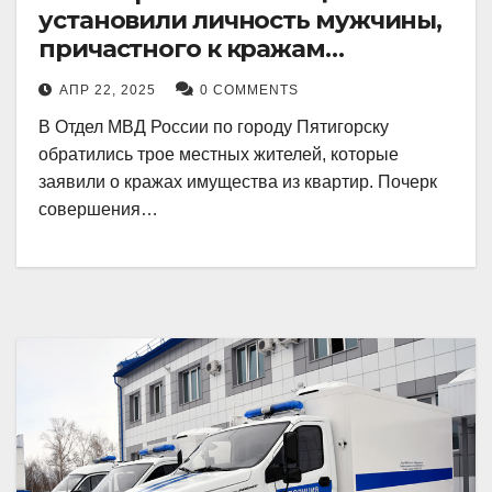
установили личность мужчины,
причастного к кражам
имущества из квартир в
АПР 22, 2025
0 COMMENTS
Пятигорске
В Отдел МВД России по городу Пятигорску
обратились трое местных жителей, которые
заявили о кражах имущества из квартир. Почерк
совершения…