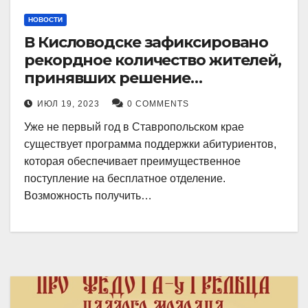
НОВОСТИ
В Кисловодске зафиксировано
рекордное количество жителей,
принявших решение
воспользоваться
ИЮЛ 19, 2023
0 COMMENTS
установленными мерами, с
Уже не первый год в Ставропольском крае
целью поступления в
существует программа поддержки абитуриентов,
медицинский вуз в районе.
которая обеспечивает преимущественное
поступление на бесплатное отделение.
Возможность получить…