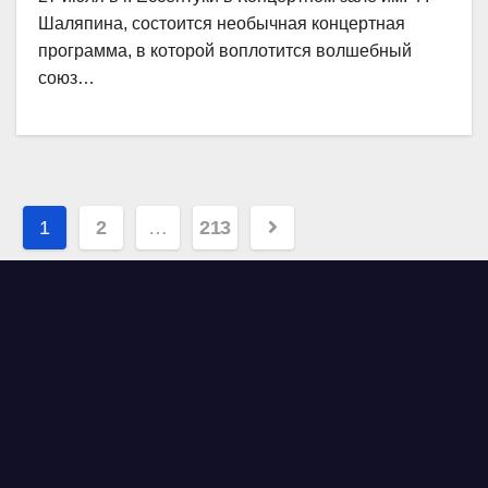
Шаляпина, состоится необычная концертная
программа, в которой воплотится волшебный
союз…
Навигация
1
2
…
213
по
записям