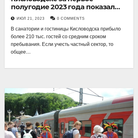
полугодие 2023 года показал
рекордный рост в 21 процент.
ИЮЛ 21, 2023
0 COMMENTS
В санатории и гостиницы Кисловодска прибыло
более 210 тыс. гостей со средним сроком
пребывания. Если учесть частный сектор, то
общее…