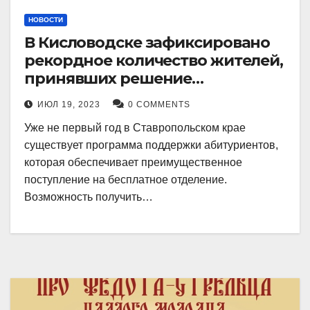
НОВОСТИ
В Кисловодске зафиксировано
рекордное количество жителей,
принявших решение
воспользоваться
ИЮЛ 19, 2023
0 COMMENTS
установленными мерами, с
Уже не первый год в Ставропольском крае
целью поступления в
существует программа поддержки абитуриентов,
медицинский вуз в районе.
которая обеспечивает преимущественное
поступление на бесплатное отделение.
Возможность получить…