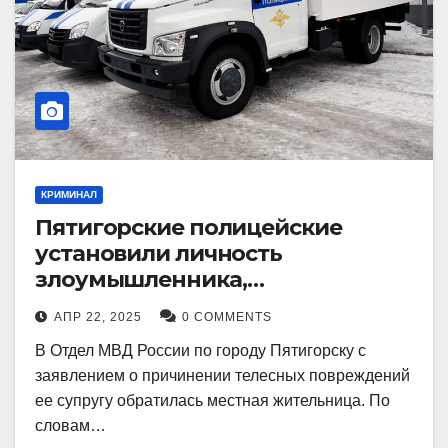
КРИМИНАЛ
Пятигорские полицейские
установили личность
злоумышленника,
причинившего телесные
АПР 22, 2025
0 COMMENTS
повреждения местному жителю
В Отдел МВД России по городу Пятигорску с
заявлением о причинении телесных повреждений
ее супругу обратилась местная жительница. По
словам…