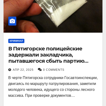
КРИМИНАЛ
В Пятигорске полицейские
задержали закладчика,
пытавшегося сбыть партию
синтетического наркотика
АПР 22, 2025
0 COMMENTS
В черте Пятигорска сотрудники Госавтоинспекции,
двигаясь по маршруту патрулирования, заметили
молодого человека, идущего со стороны лесного
массива. При проверке документов…