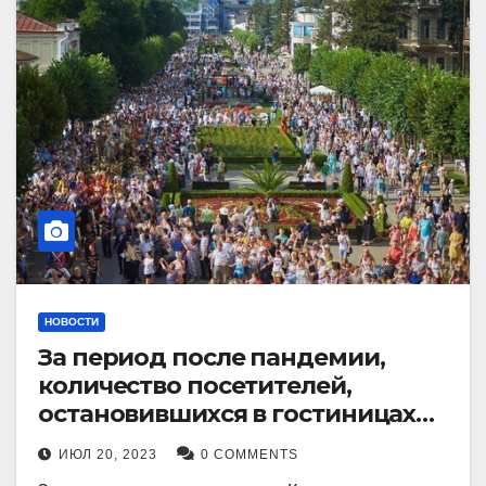
НОВОСТИ
За период после пандемии,
количество посетителей,
остановившихся в гостиницах
Кисловодска, выросло в 2,5 раза.
ИЮЛ 20, 2023
0 COMMENTS