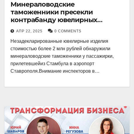
Минераловодские
таможенники пресекли
контрабанду ювелирных
изделий на 2 млн рублей
АПР 22, 2025
0 COMMENTS
Незадекларированные ювелирные изделия
стоимостью более 2 млн рублей обнаружили
минераловодские таможенники у пассажирки,
прилетевшейиз Стамбула в аэропорт
Ставрополя.Внимание инспекторов в…