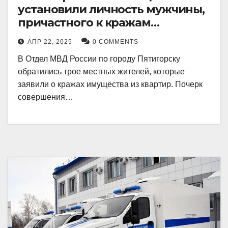
установили личность мужчины,
причастного к кражам
имущества из квартир в
АПР 22, 2025
0 COMMENTS
Пятигорске
В Отдел МВД России по городу Пятигорску
обратились трое местных жителей, которые
заявили о кражах имущества из квартир. Почерк
совершения…