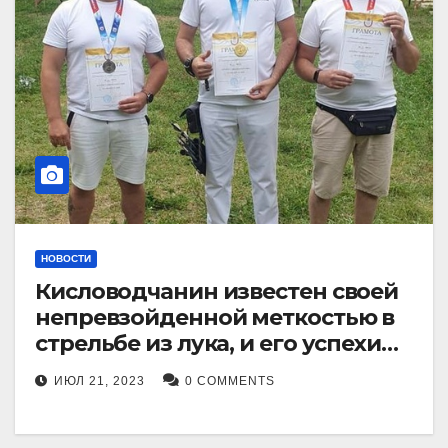
НОВОСТИ
Кисловодчанин известен своей
непревзойденной меткостью в
стрельбе из лука, и его успехи
прославили его в
ИЮЛ 21, 2023
0 COMMENTS
Ставропольском крае.