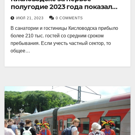
полугодие 2023 года показал
рекордный рост в 21 процент.
ИЮЛ 21, 2023
0 COMMENTS
В санатории и гостиницы Кисловодска прибыло
более 210 тыс. гостей со средним сроком
пребывания. Если учесть частный сектор, то
общее…