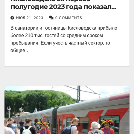
полугодие 2023 года показал
рекордный рост в 21 процент.
ИЮЛ 21, 2023
0 COMMENTS
В санатории и гостиницы Кисловодска прибыло
более 210 тыс. гостей со средним сроком
пребывания. Если учесть частный сектор, то
общее…