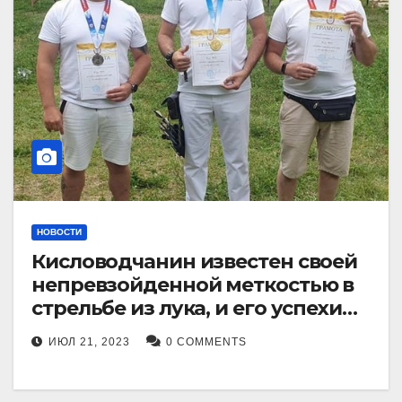
НОВОСТИ
Кисловодчанин известен своей
непревзойденной меткостью в
стрельбе из лука, и его успехи
прославили его в
ИЮЛ 21, 2023
0 COMMENTS
Ставропольском крае.