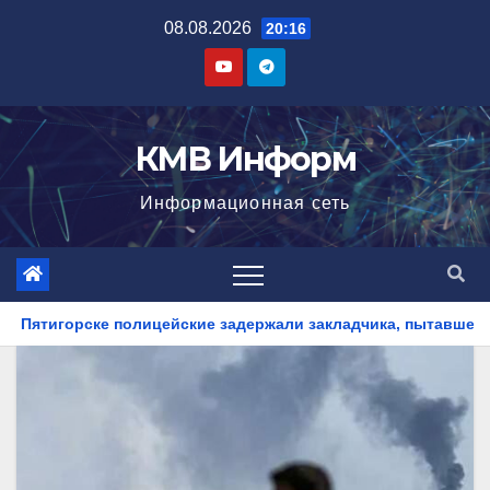
Перейти
08.08.2026
20:16
к
содержимому
КМВ Информ
Информационная сеть
задержали закладчика, пытавшегося сбыть партию синтетиче