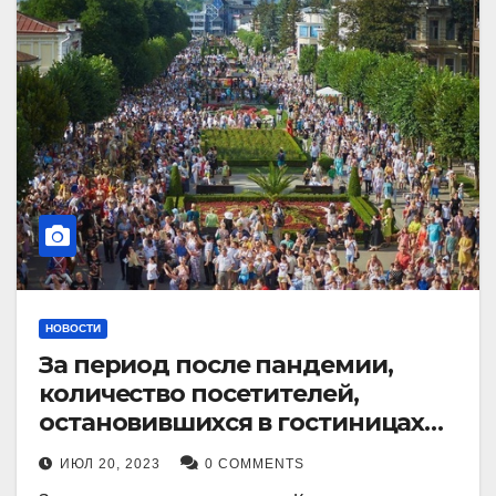
НОВОСТИ
За период после пандемии,
количество посетителей,
остановившихся в гостиницах
Кисловодска, выросло в 2,5 раза.
ИЮЛ 20, 2023
0 COMMENTS