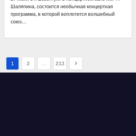
Шаляпина, состоится необычная концертная
программа, в которой воплотится волшебный
союз…
Навигация
1
2
…
213
по
записям