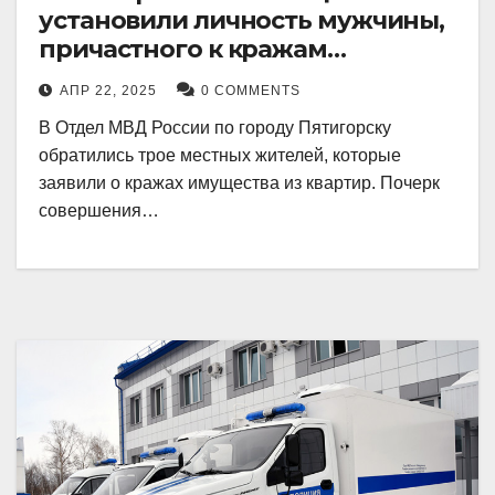
установили личность мужчины,
причастного к кражам
имущества из квартир в
АПР 22, 2025
0 COMMENTS
Пятигорске
В Отдел МВД России по городу Пятигорску
обратились трое местных жителей, которые
заявили о кражах имущества из квартир. Почерк
совершения…