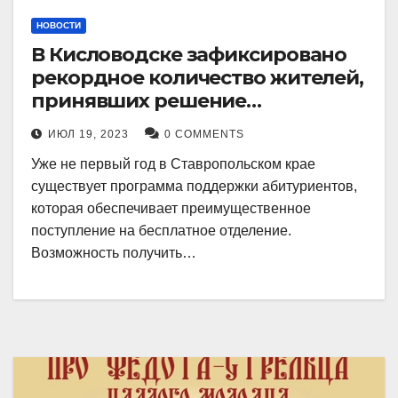
НОВОСТИ
В Кисловодске зафиксировано
рекордное количество жителей,
принявших решение
воспользоваться
ИЮЛ 19, 2023
0 COMMENTS
установленными мерами, с
Уже не первый год в Ставропольском крае
целью поступления в
существует программа поддержки абитуриентов,
медицинский вуз в районе.
которая обеспечивает преимущественное
поступление на бесплатное отделение.
Возможность получить…