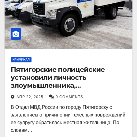
КРИМИНАЛ
Пятигорские полицейские
установили личность
злоумышленника,
причинившего телесные
АПР 22, 2025
0 COMMENTS
повреждения местному жителю
В Отдел МВД России по городу Пятигорску с
заявлением о причинении телесных повреждений
ее супругу обратилась местная жительница. По
словам…