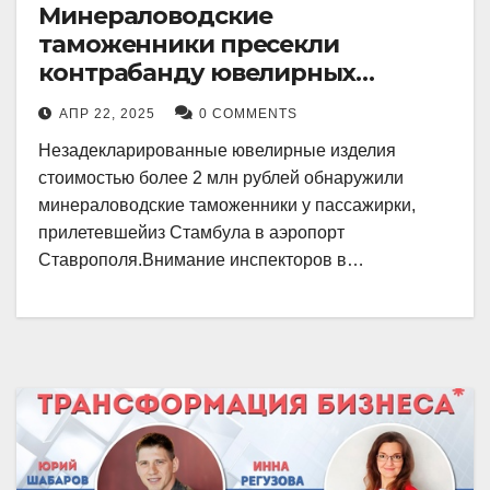
Минераловодские
таможенники пресекли
контрабанду ювелирных
изделий на 2 млн рублей
АПР 22, 2025
0 COMMENTS
Незадекларированные ювелирные изделия
стоимостью более 2 млн рублей обнаружили
минераловодские таможенники у пассажирки,
прилетевшейиз Стамбула в аэропорт
Ставрополя.Внимание инспекторов в…