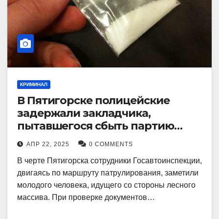
КРИМИНАЛ
В Пятигорске полицейские
задержали закладчика,
пытавшегося сбыть партию
синтетического наркотика
АПР 22, 2025
0 COMMENTS
В черте Пятигорска сотрудники Госавтоинспекции,
двигаясь по маршруту патрулирования, заметили
молодого человека, идущего со стороны лесного
массива. При проверке документов…