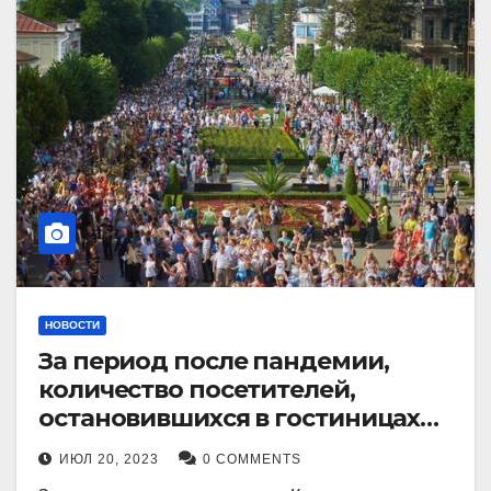
НОВОСТИ
За период после пандемии,
количество посетителей,
остановившихся в гостиницах
Кисловодска, выросло в 2,5 раза.
ИЮЛ 20, 2023
0 COMMENTS