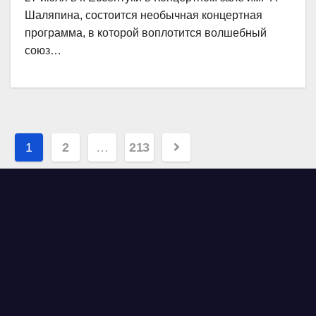
Шаляпина, состоится необычная концертная
программа, в которой воплотится волшебный
союз…
Навигация
1
2
…
213
по
записям