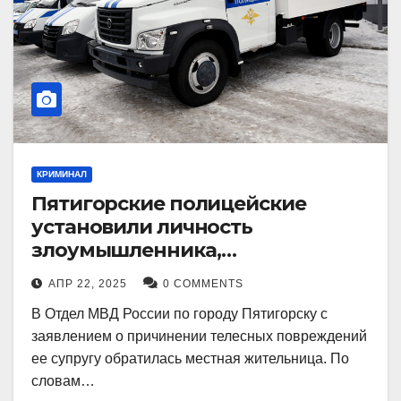
КРИМИНАЛ
Пятигорские полицейские
установили личность
злоумышленника,
причинившего телесные
АПР 22, 2025
0 COMMENTS
повреждения местному жителю
В Отдел МВД России по городу Пятигорску с
заявлением о причинении телесных повреждений
ее супругу обратилась местная жительница. По
словам…