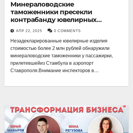
Минераловодские
таможенники пресекли
контрабанду ювелирных
изделий на 2 млн рублей
АПР 22, 2025
0 COMMENTS
Незадекларированные ювелирные изделия
стоимостью более 2 млн рублей обнаружили
минераловодские таможенники у пассажирки,
прилетевшейиз Стамбула в аэропорт
Ставрополя.Внимание инспекторов в…