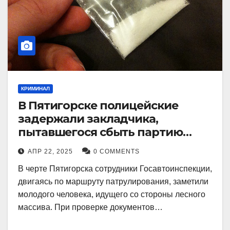
КРИМИНАЛ
В Пятигорске полицейские
задержали закладчика,
пытавшегося сбыть партию
синтетического наркотика
АПР 22, 2025
0 COMMENTS
В черте Пятигорска сотрудники Госавтоинспекции,
двигаясь по маршруту патрулирования, заметили
молодого человека, идущего со стороны лесного
массива. При проверке документов…