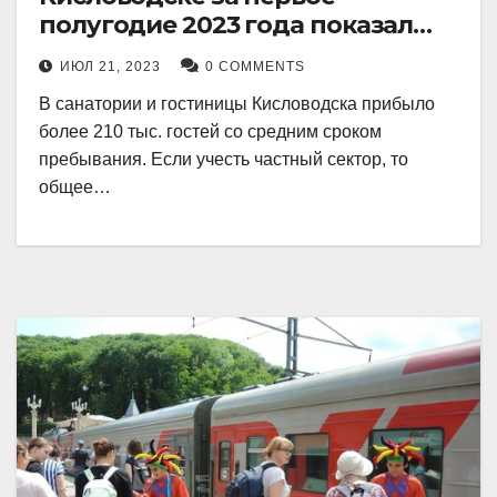
полугодие 2023 года показал
рекордный рост в 21 процент.
ИЮЛ 21, 2023
0 COMMENTS
В санатории и гостиницы Кисловодска прибыло
более 210 тыс. гостей со средним сроком
пребывания. Если учесть частный сектор, то
общее…