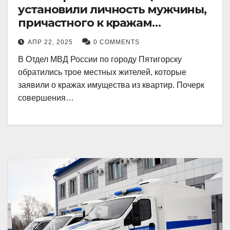
установили личность мужчины,
причастного к кражам
имущества из квартир в
АПР 22, 2025
0 COMMENTS
Пятигорске
В Отдел МВД России по городу Пятигорску
обратились трое местных жителей, которые
заявили о кражах имущества из квартир. Почерк
совершения…