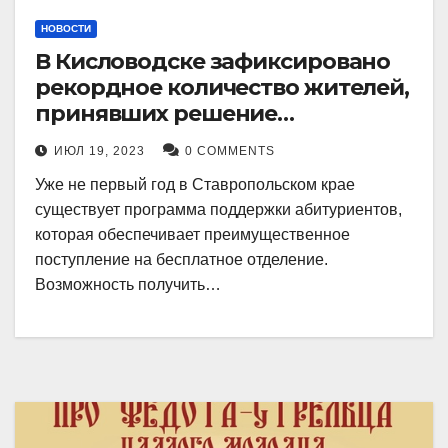
НОВОСТИ
В Кисловодске зафиксировано
рекордное количество жителей,
принявших решение
воспользоваться
ИЮЛ 19, 2023
0 COMMENTS
установленными мерами, с
Уже не первый год в Ставропольском крае
целью поступления в
существует программа поддержки абитуриентов,
медицинский вуз в районе.
которая обеспечивает преимущественное
поступление на бесплатное отделение.
Возможность получить…