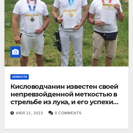
НОВОСТИ
Кисловодчанин известен своей
непревзойденной меткостью в
стрельбе из лука, и его успехи
прославили его в
ИЮЛ 21, 2023
0 COMMENTS
Ставропольском крае.