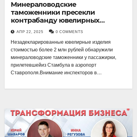
Минераловодские
таможенники пресекли
контрабанду ювелирных
изделий на 2 млн рублей
АПР 22, 2025
0 COMMENTS
Незадекларированные ювелирные изделия
стоимостью более 2 млн рублей обнаружили
минераловодские таможенники у пассажирки,
прилетевшейиз Стамбула в аэропорт
Ставрополя.Внимание инспекторов в…