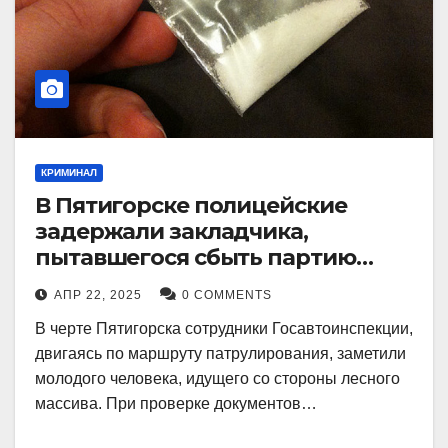
КРИМИНАЛ
В Пятигорске полицейские
задержали закладчика,
пытавшегося сбыть партию
синтетического наркотика
АПР 22, 2025
0 COMMENTS
В черте Пятигорска сотрудники Госавтоинспекции,
двигаясь по маршруту патрулирования, заметили
молодого человека, идущего со стороны лесного
массива. При проверке документов…