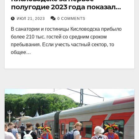
полугодие 2023 года показал
рекордный рост в 21 процент.
ИЮЛ 21, 2023
0 COMMENTS
В санатории и гостиницы Кисловодска прибыло
более 210 тыс. гостей со средним сроком
пребывания. Если учесть частный сектор, то
общее…