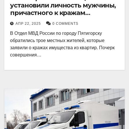
установили личность мужчины,
причастного к кражам
имущества из квартир в
АПР 22, 2025
0 COMMENTS
Пятигорске
В Отдел МВД России по городу Пятигорску
обратились трое местных жителей, которые
заявили о кражах имущества из квартир. Почерк
совершения…