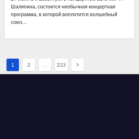
Шаляпина, состоится необычная концертная
программа, в которой воплотится волшебный
союз…
Навигация
1
2
…
213
по
записям