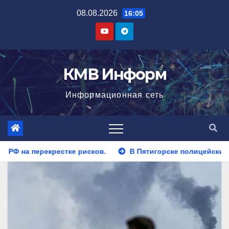
Перейти
08.08.2026
16:05
к
содержимому
КМВ Информ
Информационная сеть
.
В Пятигорске полицейские задержали закладчика, пыт