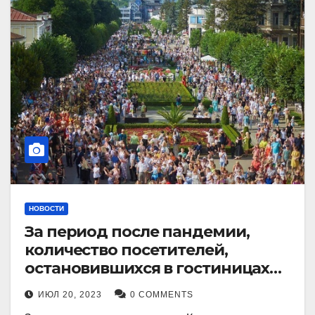
НОВОСТИ
За период после пандемии,
количество посетителей,
остановившихся в гостиницах
Кисловодска, выросло в 2,5 раза.
ИЮЛ 20, 2023
0 COMMENTS