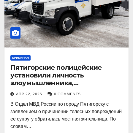
КРИМИНАЛ
Пятигорские полицейские
установили личность
злоумышленника,
причинившего телесные
АПР 22, 2025
0 COMMENTS
повреждения местному жителю
В Отдел МВД России по городу Пятигорску с
заявлением о причинении телесных повреждений
ее супругу обратилась местная жительница. По
словам…