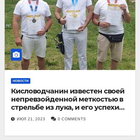
НОВОСТИ
Кисловодчанин известен своей
непревзойденной меткостью в
стрельбе из лука, и его успехи
прославили его в
ИЮЛ 21, 2023
0 COMMENTS
Ставропольском крае.