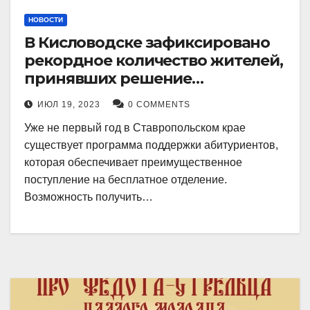
НОВОСТИ
В Кисловодске зафиксировано
рекордное количество жителей,
принявших решение
воспользоваться
ИЮЛ 19, 2023
0 COMMENTS
установленными мерами, с
Уже не первый год в Ставропольском крае
целью поступления в
существует программа поддержки абитуриентов,
медицинский вуз в районе.
которая обеспечивает преимущественное
поступление на бесплатное отделение.
Возможность получить…