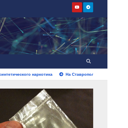
наркотика
На Ставрополье полицейские установили лич