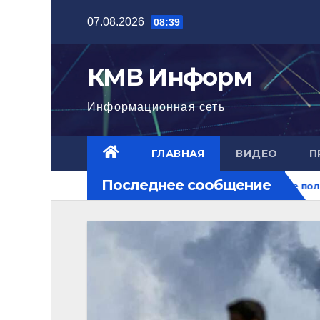
Перейти
07.08.2026
08:39
к
содержимому
КМВ Информ
Информационная сеть
ГЛАВНАЯ
ВИДЕО
П
Последнее сообщение
на перекрестке рисков.
В Пятигорске полицейские задер