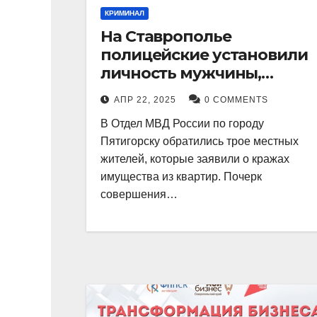
КРИМИНАЛ
На Ставрополье
полицейские установили
личность мужчины,
причастного к кражам
АПР 22, 2025
0 COMMENTS
имущества из квартир в
В Отдел МВД России по городу
Пятигорске
Пятигорску обратились трое местных
жителей, которые заявили о кражах
имущества из квартир. Почерк
совершения…