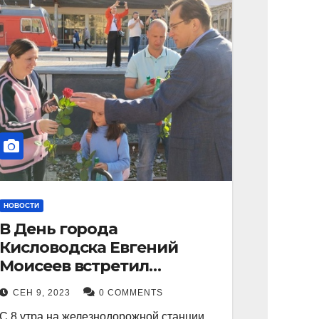
НОВОСТИ
В День города
Кисловодска Евгений
Моисеев встретил
прибывший поезд с
СЕН 9, 2023
0 COMMENTS
туристами.
С 8 утра на железнодорожной станции