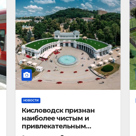
НОВОСТИ
Кисловодск признан
наиболее чистым и
привлекательным
курортным городом в