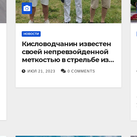
НОВОСТИ
Кисловодчанин известен
своей непревзойденной
меткостью в стрельбе из
лука, и его успехи
ИЮЛ 21, 2023
0 COMMENTS
прославили его в
Ставропольском крае.