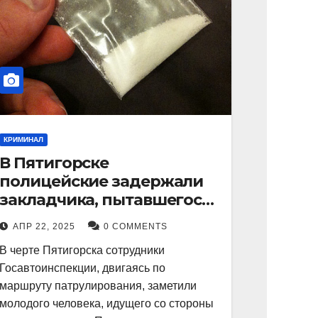
КРИМИНАЛ
В Пятигорске
полицейские задержали
закладчика, пытавшегося
сбыть партию
АПР 22, 2025
0 COMMENTS
синтетического
В черте Пятигорска сотрудники
наркотика
Госавтоинспекции, двигаясь по
маршруту патрулирования, заметили
молодого человека, идущего со стороны