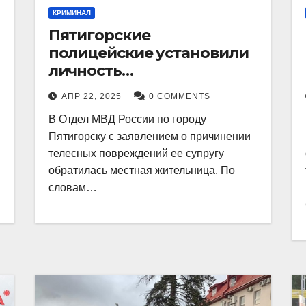
КРИМИНАЛ
Пятигорские
полицейские установили
личность
злоумышленника,
АПР 22, 2025
0 COMMENTS
причинившего телесные
В Отдел МВД России по городу
повреждения местному
Пятигорску с заявлением о причинении
жителю
телесных повреждений ее супругу
обратилась местная жительница. По
словам…