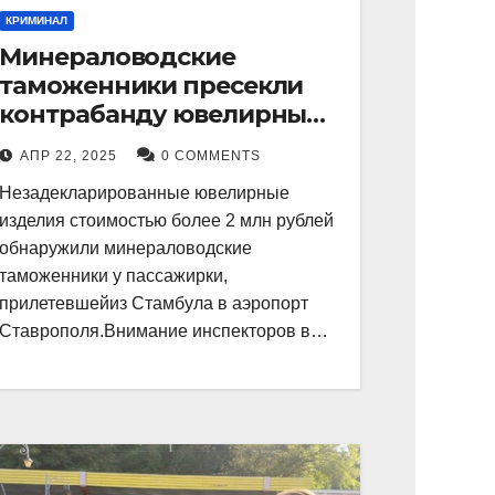
КРИМИНАЛ
Минераловодские
таможенники пресекли
контрабанду ювелирных
изделий на 2 млн рублей
АПР 22, 2025
0 COMMENTS
Незадекларированные ювелирные
изделия стоимостью более 2 млн рублей
обнаружили минераловодские
таможенники у пассажирки,
прилетевшейиз Стамбула в аэропорт
Ставрополя.Внимание инспекторов в…