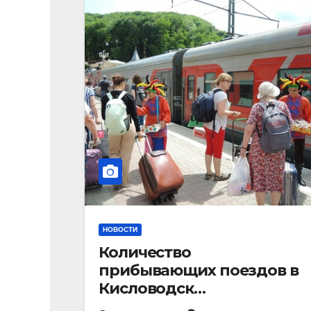
НОВОСТИ
Количество
прибывающих поездов в
Кисловодск
стремительно