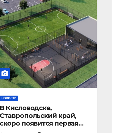
НОВОСТИ
В Кисловодске,
Ставропольский край,
скоро появится первая
«умная площадка».