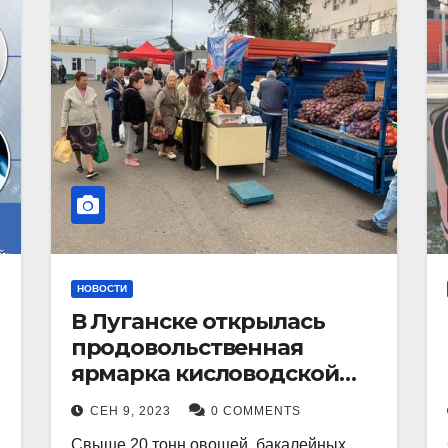
НОВОСТИ
В Луганске открылась
продовольственная
ярмарка кисловодской
продукции.
СЕН 9, 2023
0 COMMENTS
Свыше 20 тонн овощей, бакалейных