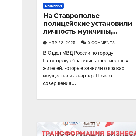
КРИМИНАЛ
На Ставрополье
полицейские установили
личность мужчины,
причастного к кражам
АПР 22, 2025
0 COMMENTS
имущества из квартир в
В Отдел МВД России по городу
Пятигорске
Пятигорску обратились трое местных
жителей, которые заявили о кражах
имущества из квартир. Почерк
совершения…