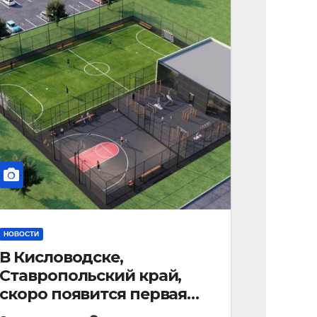
НОВОСТИ
В Кисловодске,
Ставропольский край,
скоро появится первая
«умная площадка».