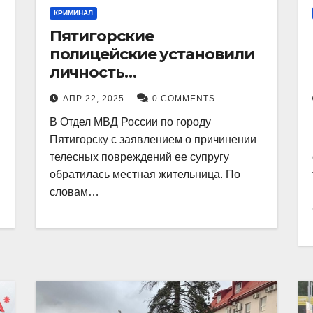
КРИМИНАЛ
Пятигорские
полицейские установили
личность
злоумышленника,
АПР 22, 2025
0 COMMENTS
причинившего телесные
В Отдел МВД России по городу
повреждения местному
Пятигорску с заявлением о причинении
жителю
телесных повреждений ее супругу
обратилась местная жительница. По
словам…