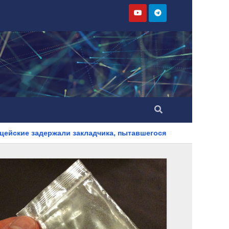
 закладчика, пытавшегося сбыть партию синтетического нарк