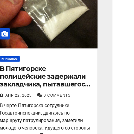
КРИМИНАЛ
В Пятигорске
полицейские задержали
закладчика, пытавшегося
сбыть партию
АПР 22, 2025
0 COMMENTS
синтетического
В черте Пятигорска сотрудники
наркотика
Госавтоинспекции, двигаясь по
маршруту патрулирования, заметили
молодого человека, идущего со стороны