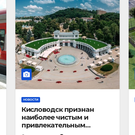
НОВОСТИ
Кисловодск признан
наиболее чистым и
привлекательным
курортным городом в