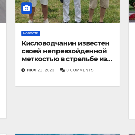
НОВОСТИ
Кисловодчанин известен
своей непревзойденной
меткостью в стрельбе из
лука, и его успехи
ИЮЛ 21, 2023
0 COMMENTS
прославили его в
Ставропольском крае.