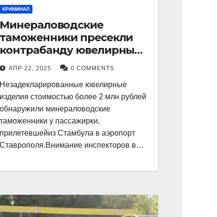
КРИМИНАЛ
Минераловодские
таможенники пресекли
контрабанду ювелирных
изделий на 2 млн рублей
АПР 22, 2025
0 COMMENTS
Незадекларированные ювелирные
изделия стоимостью более 2 млн рублей
обнаружили минераловодские
таможенники у пассажирки,
прилетевшейиз Стамбула в аэропорт
Ставрополя.Внимание инспекторов в…