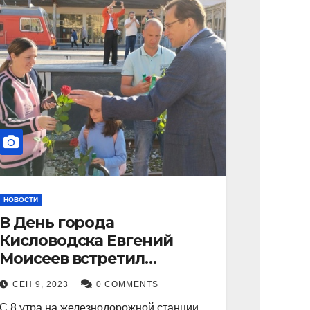
НОВОСТИ
В День города
Кисловодска Евгений
Моисеев встретил
прибывший поезд с
СЕН 9, 2023
0 COMMENTS
туристами.
С 8 утра на железнодорожной станции