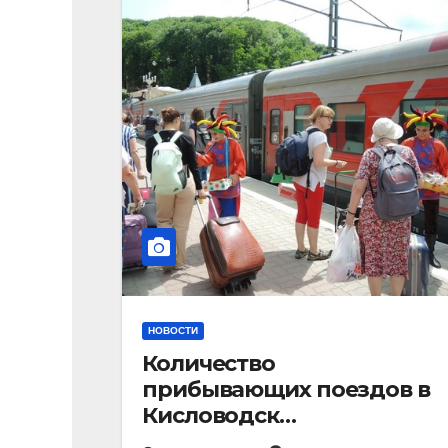
НОВОСТИ
Количество
прибывающих поездов в
Кисловодск
стремительно