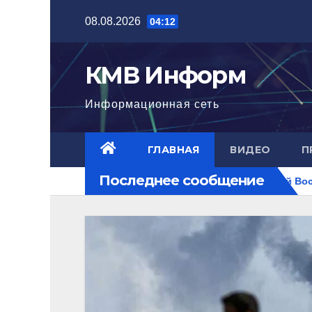
Перейти
08.08.2026
04:12
к
содержимому
КМВ Информ
Информационная сеть
ГЛАВНАЯ
ВИДЕО
П
Последнее сообщение
достигла нового уровня
Ближний Восток горит. РФ на пе