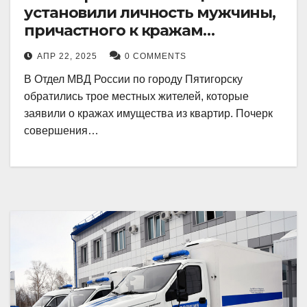
установили личность мужчины,
причастного к кражам
имущества из квартир в
АПР 22, 2025
0 COMMENTS
Пятигорске
В Отдел МВД России по городу Пятигорску
обратились трое местных жителей, которые
заявили о кражах имущества из квартир. Почерк
совершения…