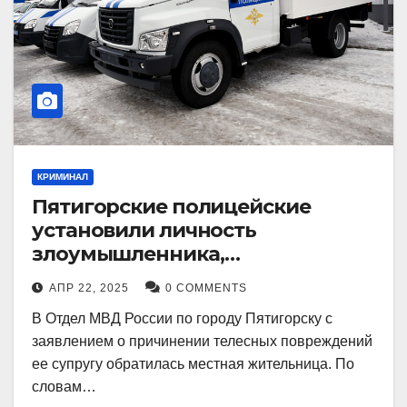
КРИМИНАЛ
Пятигорские полицейские
установили личность
злоумышленника,
причинившего телесные
АПР 22, 2025
0 COMMENTS
повреждения местному жителю
В Отдел МВД России по городу Пятигорску с
заявлением о причинении телесных повреждений
ее супругу обратилась местная жительница. По
словам…