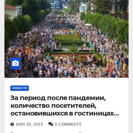
НОВОСТИ
За период после пандемии,
количество посетителей,
остановившихся в гостиницах
Кисловодска, выросло в 2,5 раза.
ИЮЛ 20, 2023
0 COMMENTS