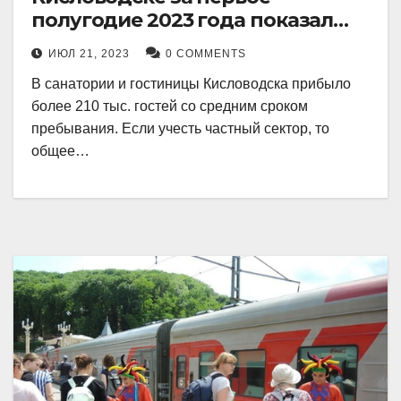
полугодие 2023 года показал
рекордный рост в 21 процент.
ИЮЛ 21, 2023
0 COMMENTS
В санатории и гостиницы Кисловодска прибыло
более 210 тыс. гостей со средним сроком
пребывания. Если учесть частный сектор, то
общее…