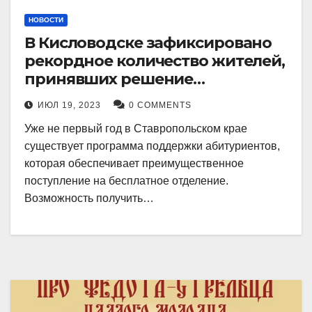
НОВОСТИ
В Кисловодске зафиксировано
рекордное количество жителей,
принявших решение
воспользоваться
ИЮЛ 19, 2023
0 COMMENTS
установленными мерами, с
Уже не первый год в Ставропольском крае
целью поступления в
существует программа поддержки абитуриентов,
медицинский вуз в районе.
которая обеспечивает преимущественное
поступление на бесплатное отделение.
Возможность получить…