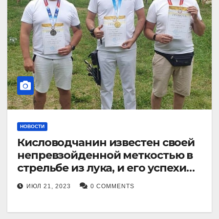
НОВОСТИ
Кисловодчанин известен своей
непревзойденной меткостью в
стрельбе из лука, и его успехи
прославили его в
ИЮЛ 21, 2023
0 COMMENTS
Ставропольском крае.