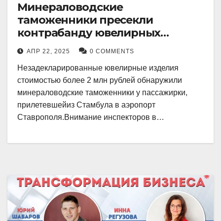
Минераловодские
таможенники пресекли
контрабанду ювелирных
изделий на 2 млн рублей
АПР 22, 2025
0 COMMENTS
Незадекларированные ювелирные изделия
стоимостью более 2 млн рублей обнаружили
минераловодские таможенники у пассажирки,
прилетевшейиз Стамбула в аэропорт
Ставрополя.Внимание инспекторов в…