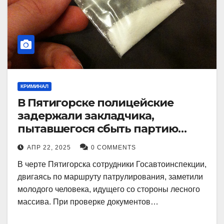
КРИМИНАЛ
В Пятигорске полицейские
задержали закладчика,
пытавшегося сбыть партию
синтетического наркотика
АПР 22, 2025
0 COMMENTS
В черте Пятигорска сотрудники Госавтоинспекции,
двигаясь по маршруту патрулирования, заметили
молодого человека, идущего со стороны лесного
массива. При проверке документов…