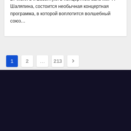
Шаляпина, состоится необычная концертная
программа, в которой воплотится волшебный
союз…
Навигация
1
2
…
213
по
записям