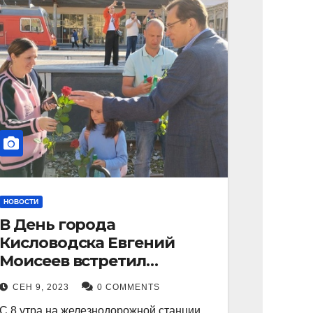
НОВОСТИ
В День города
Кисловодска Евгений
Моисеев встретил
прибывший поезд с
СЕН 9, 2023
0 COMMENTS
туристами.
С 8 утра на железнодорожной станции