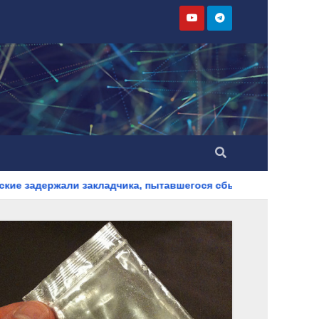
ладчика, пытавшегося сбыть партию синтетического наркотик