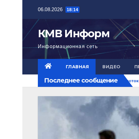
Перейти
06.08.2026
18:14
к
содержимому
КМВ Информ
Информационная сеть
ГЛАВНАЯ
ВИДЕО
П
Последнее сообщение
игла нового уровня
Ближний Восток горит. РФ на перекр