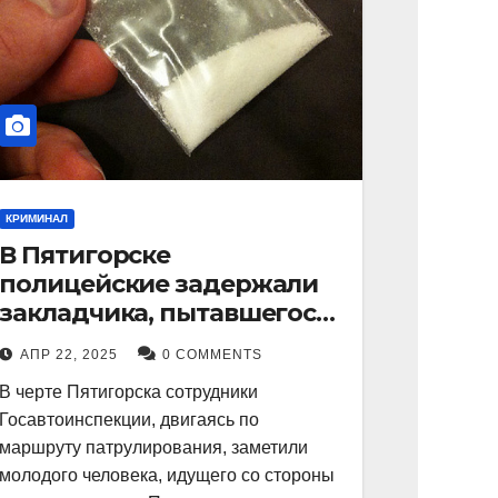
КРИМИНАЛ
В Пятигорске
полицейские задержали
закладчика, пытавшегося
сбыть партию
АПР 22, 2025
0 COMMENTS
синтетического
В черте Пятигорска сотрудники
наркотика
Госавтоинспекции, двигаясь по
маршруту патрулирования, заметили
молодого человека, идущего со стороны