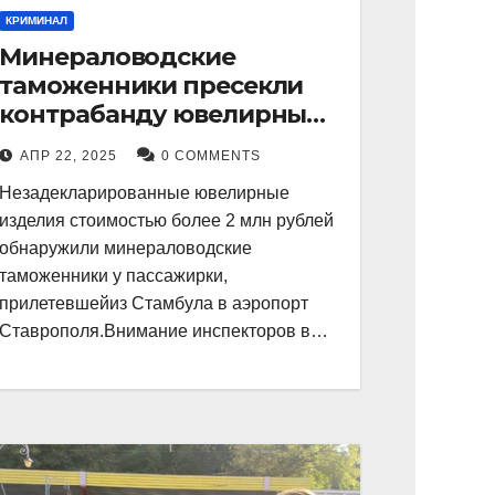
КРИМИНАЛ
Минераловодские
таможенники пресекли
контрабанду ювелирных
изделий на 2 млн рублей
АПР 22, 2025
0 COMMENTS
Незадекларированные ювелирные
изделия стоимостью более 2 млн рублей
обнаружили минераловодские
таможенники у пассажирки,
прилетевшейиз Стамбула в аэропорт
Ставрополя.Внимание инспекторов в…