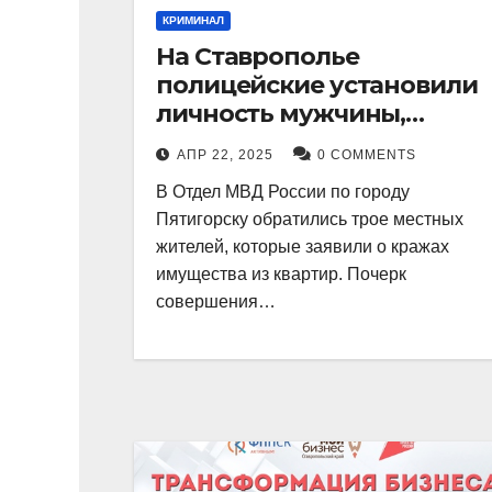
КРИМИНАЛ
На Ставрополье
полицейские установили
личность мужчины,
причастного к кражам
АПР 22, 2025
0 COMMENTS
имущества из квартир в
В Отдел МВД России по городу
Пятигорске
Пятигорску обратились трое местных
жителей, которые заявили о кражах
имущества из квартир. Почерк
совершения…