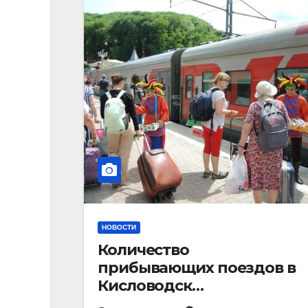
НОВОСТИ
Количество
прибывающих поездов в
Кисловодск
стремительно