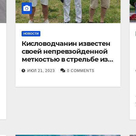
НОВОСТИ
Кисловодчанин известен
своей непревзойденной
меткостью в стрельбе из
лука, и его успехи
ИЮЛ 21, 2023
0 COMMENTS
прославили его в
Ставропольском крае.