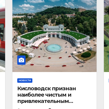
НОВОСТИ
Кисловодск признан
наиболее чистым и
привлекательным
курортным городом в