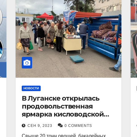
НОВОСТИ
В Луганске открылась
продовольственная
ярмарка кисловодской
продукции.
СЕН 9, 2023
0 COMMENTS
Свыше 20 тонн овощей, бакалейных