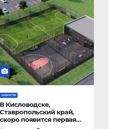
НОВОСТИ
В Кисловодске,
Ставропольский край,
скоро появится первая
«умная площадка».