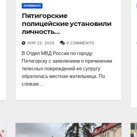
КРИМИНАЛ
Пятигорские
полицейские установили
личность
злоумышленника,
АПР 22, 2025
0 COMMENTS
причинившего телесные
В Отдел МВД России по городу
повреждения местному
Пятигорску с заявлением о причинении
жителю
телесных повреждений ее супругу
обратилась местная жительница. По
словам…