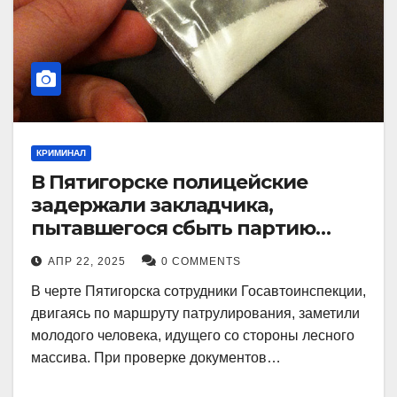
КРИМИНАЛ
В Пятигорске полицейские
задержали закладчика,
пытавшегося сбыть партию
синтетического наркотика
АПР 22, 2025
0 COMMENTS
В черте Пятигорска сотрудники Госавтоинспекции,
двигаясь по маршруту патрулирования, заметили
молодого человека, идущего со стороны лесного
массива. При проверке документов…