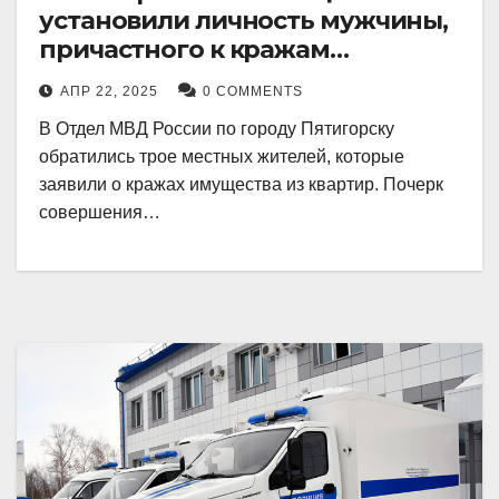
установили личность мужчины,
причастного к кражам
имущества из квартир в
АПР 22, 2025
0 COMMENTS
Пятигорске
В Отдел МВД России по городу Пятигорску
обратились трое местных жителей, которые
заявили о кражах имущества из квартир. Почерк
совершения…