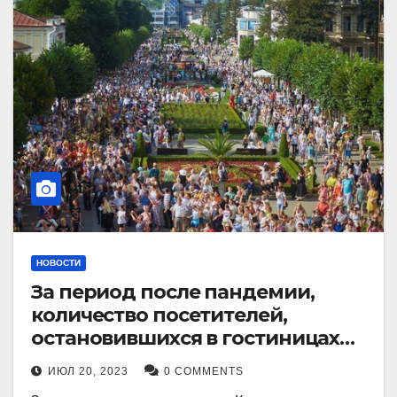
НОВОСТИ
За период после пандемии,
количество посетителей,
остановившихся в гостиницах
Кисловодска, выросло в 2,5 раза.
ИЮЛ 20, 2023
0 COMMENTS