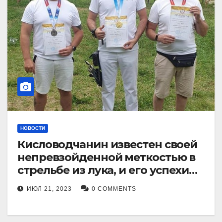
НОВОСТИ
Кисловодчанин известен своей
непревзойденной меткостью в
стрельбе из лука, и его успехи
прославили его в
ИЮЛ 21, 2023
0 COMMENTS
Ставропольском крае.