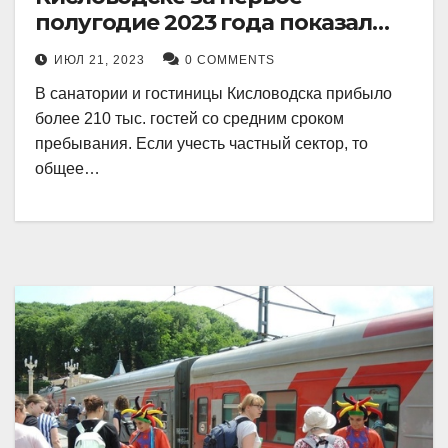
полугодие 2023 года показал
рекордный рост в 21 процент.
ИЮЛ 21, 2023
0 COMMENTS
В санатории и гостиницы Кисловодска прибыло
более 210 тыс. гостей со средним сроком
пребывания. Если учесть частный сектор, то
общее…