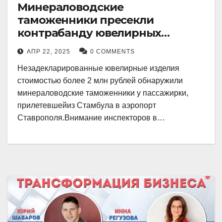
Минераловодские
таможенники пресекли
контрабанду ювелирных
изделий на 2 млн рублей
АПР 22, 2025
0 COMMENTS
Незадекларированные ювелирные изделия
стоимостью более 2 млн рублей обнаружили
минераловодские таможенники у пассажирки,
прилетевшейиз Стамбула в аэропорт
Ставрополя.Внимание инспекторов в…