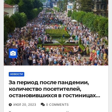
НОВОСТИ
За период после пандемии,
количество посетителей,
остановившихся в гостиницах
Кисловодска, выросло в 2,5 раза.
ИЮЛ 20, 2023
0 COMMENTS