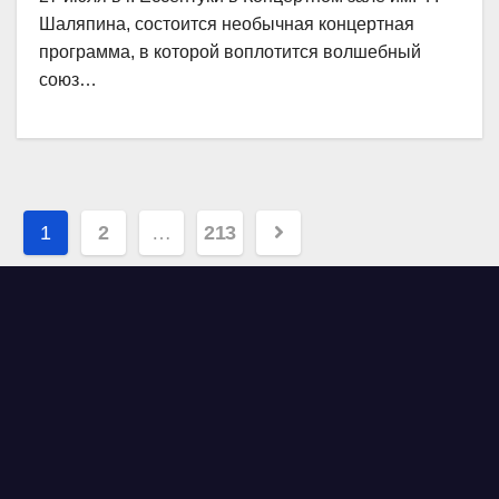
Шаляпина, состоится необычная концертная
программа, в которой воплотится волшебный
союз…
Навигация
1
2
…
213
по
записям