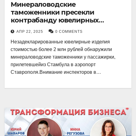
Минераловодские
таможенники пресекли
контрабанду ювелирных
изделий на 2 млн рублей
АПР 22, 2025
0 COMMENTS
Незадекларированные ювелирные изделия
стоимостью более 2 млн рублей обнаружили
минераловодские таможенники у пассажирки,
прилетевшейиз Стамбула в аэропорт
Ставрополя.Внимание инспекторов в…