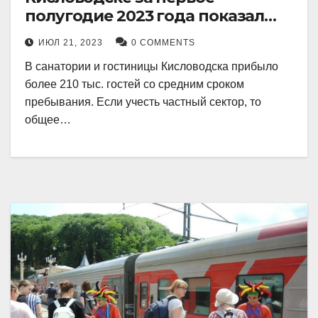
полугодие 2023 года показал
рекордный рост в 21 процент.
ИЮЛ 21, 2023
0 COMMENTS
В санатории и гостиницы Кисловодска прибыло
более 210 тыс. гостей со средним сроком
пребывания. Если учесть частный сектор, то
общее…