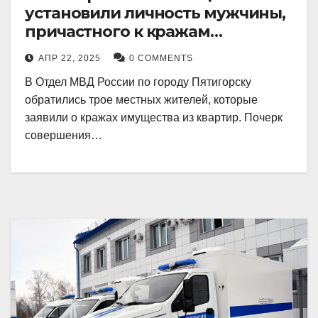
установили личность мужчины,
причастного к кражам
имущества из квартир в
АПР 22, 2025
0 COMMENTS
Пятигорске
В Отдел МВД России по городу Пятигорску
обратились трое местных жителей, которые
заявили о кражах имущества из квартир. Почерк
совершения…