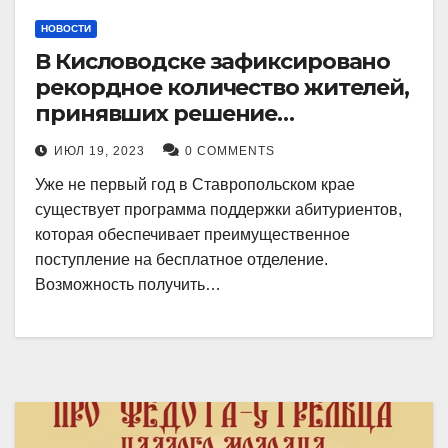
НОВОСТИ
В Кисловодске зафиксировано
рекордное количество жителей,
принявших решение
воспользоваться
ИЮЛ 19, 2023
0 COMMENTS
установленными мерами, с
Уже не первый год в Ставропольском крае
целью поступления в
существует программа поддержки абитуриентов,
медицинский вуз в районе.
которая обеспечивает преимущественное
поступление на бесплатное отделение.
Возможность получить…