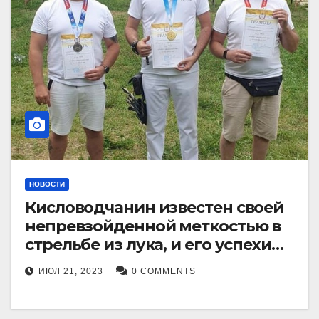
НОВОСТИ
Кисловодчанин известен своей
непревзойденной меткостью в
стрельбе из лука, и его успехи
прославили его в
ИЮЛ 21, 2023
0 COMMENTS
Ставропольском крае.