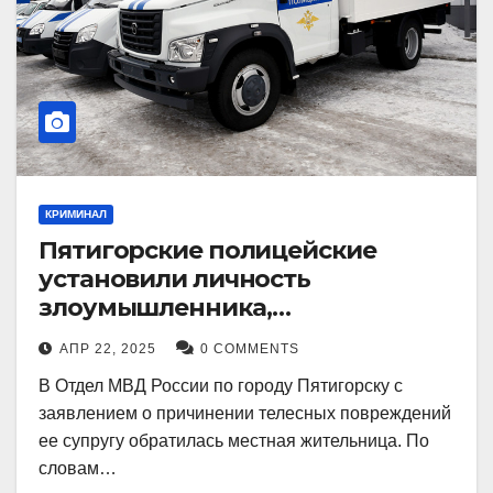
КРИМИНАЛ
Пятигорские полицейские
установили личность
злоумышленника,
причинившего телесные
АПР 22, 2025
0 COMMENTS
повреждения местному жителю
В Отдел МВД России по городу Пятигорску с
заявлением о причинении телесных повреждений
ее супругу обратилась местная жительница. По
словам…