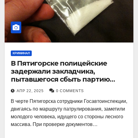
КРИМИНАЛ
В Пятигорске полицейские
задержали закладчика,
пытавшегося сбыть партию
синтетического наркотика
АПР 22, 2025
0 COMMENTS
В черте Пятигорска сотрудники Госавтоинспекции,
двигаясь по маршруту патрулирования, заметили
молодого человека, идущего со стороны лесного
массива. При проверке документов…