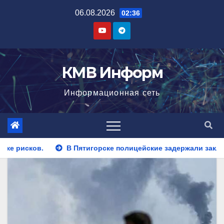
Перейти
06.08.2026
02:36
к
содержимому
КМВ Информ
Информационная сеть
рске полицейские задержали закладчика, пытавшегося сбыть 