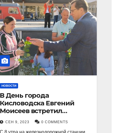
НОВОСТИ
В День города
Кисловодска Евгений
Моисеев встретил
прибывший поезд с
СЕН 9, 2023
0 COMMENTS
туристами.
С 8 утра на железнодорожной станции