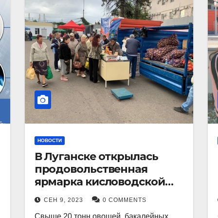
НОВОСТИ
В Луганске открылась
продовольственная
ярмарка кисловодской
продукции.
СЕН 9, 2023
0 COMMENTS
Свыше 20 тонн овощей, бакалейных