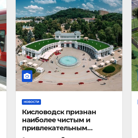
НОВОСТИ
Кисловодск признан
наиболее чистым и
привлекательным
курортным городом в