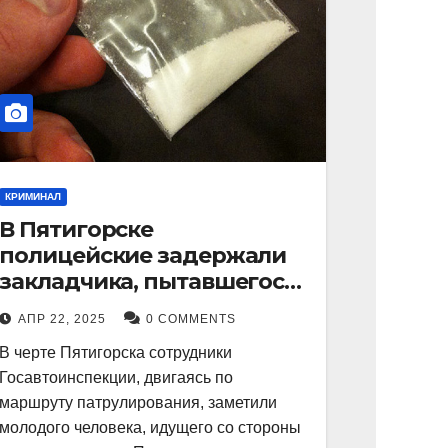
КРИМИНАЛ
В Пятигорске
полицейские задержали
закладчика, пытавшегося
сбыть партию
АПР 22, 2025
0 COMMENTS
синтетического
В черте Пятигорска сотрудники
наркотика
Госавтоинспекции, двигаясь по
маршруту патрулирования, заметили
молодого человека, идущего со стороны