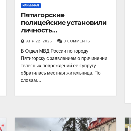
КРИМИНАЛ
Пятигорские
полицейские установили
личность
злоумышленника,
АПР 22, 2025
0 COMMENTS
причинившего телесные
В Отдел МВД России по городу
повреждения местному
Пятигорску с заявлением о причинении
жителю
телесных повреждений ее супругу
обратилась местная жительница. По
словам…