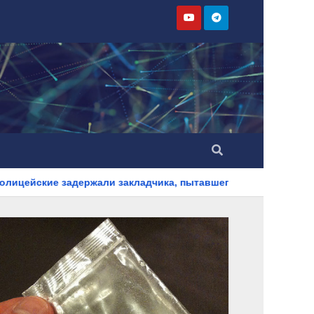
держали закладчика, пытавшегося сбыть партию синтетическо