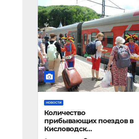
НОВОСТИ
Количество
прибывающих поездов в
Кисловодск
стремительно