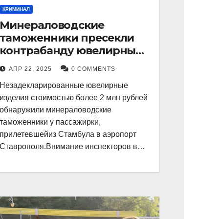
КРИМИНАЛ
Минераловодские
таможенники пресекли
контрабанду ювелирных
изделий на 2 млн рублей
АПР 22, 2025
0 COMMENTS
Незадекларированные ювелирные
изделия стоимостью более 2 млн рублей
обнаружили минераловодские
таможенники у пассажирки,
прилетевшейиз Стамбула в аэропорт
Ставрополя.Внимание инспекторов в…