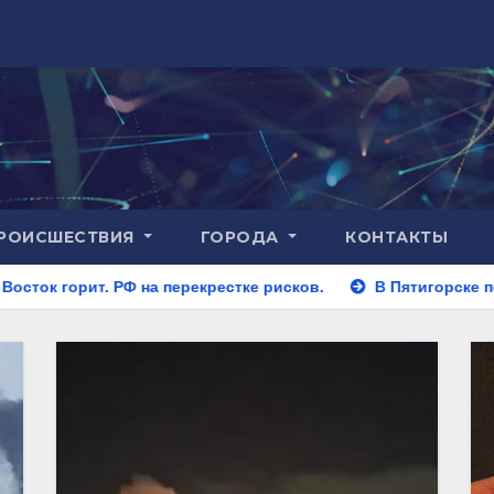
РОИСШЕСТВИЯ
ГОРОДА
КОНТАКТЫ
РФ на перекрестке рисков.
В Пятигорске полицейские за