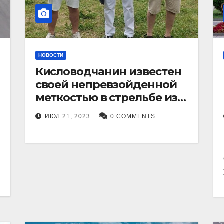
НОВОСТИ
Кисловодчанин известен
своей непревзойденной
меткостью в стрельбе из
лука, и его успехи
ИЮЛ 21, 2023
0 COMMENTS
прославили его в
Ставропольском крае.