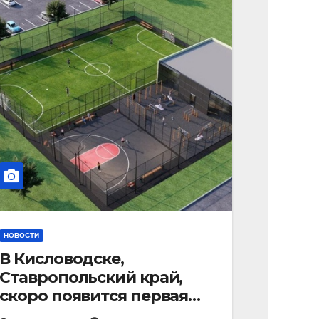
НОВОСТИ
В Кисловодске,
Ставропольский край,
скоро появится первая
«умная площадка».