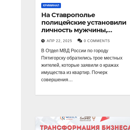
КРИМИНАЛ
На Ставрополье
полицейские установили
личность мужчины,
причастного к кражам
АПР 22, 2025
0 COMMENTS
имущества из квартир в
В Отдел МВД России по городу
Пятигорске
Пятигорску обратились трое местных
жителей, которые заявили о кражах
имущества из квартир. Почерк
совершения…