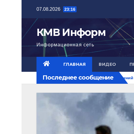
Перейти
07.08.2026
23:16
к
содержимому
КМВ Информ
Информационная сеть
ГЛАВНАЯ
ВИДЕО
П
Последнее сообщение
остоке достигла нового уровня
Ближний Восток горит. 