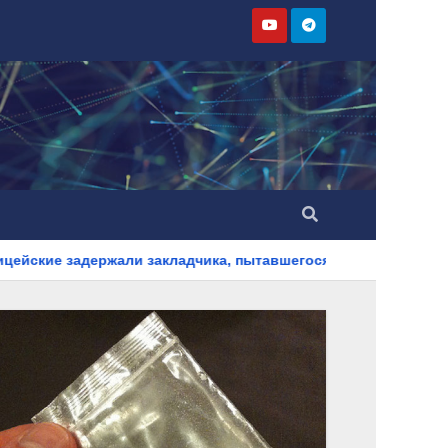
и закладчика, пытавшегося сбыть партию синтетического нар