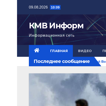
Перейти
09.08.2026
10:09
к
содержимому
КМВ Информ
Информационная сеть
ГЛАВНАЯ
ВИДЕО
П
Последнее сообщение
 достигла нового уровня
Ближний Восток горит. РФ на п