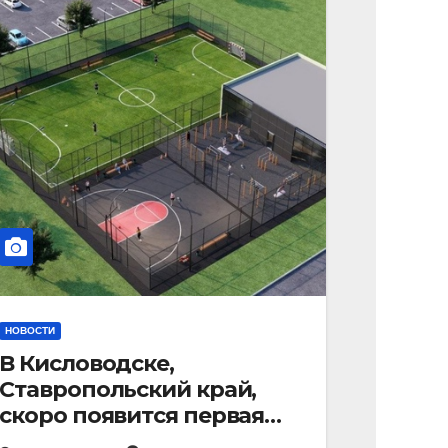
НОВОСТИ
В Кисловодске,
Ставропольский край,
скоро появится первая
«умная площадка».