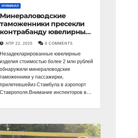
КРИМИНАЛ
Минераловодские
таможенники пресекли
контрабанду ювелирных
изделий на 2 млн рублей
АПР 22, 2025
0 COMMENTS
Незадекларированные ювелирные
изделия стоимостью более 2 млн рублей
обнаружили минераловодские
таможенники у пассажирки,
прилетевшейиз Стамбула в аэропорт
Ставрополя.Внимание инспекторов в…