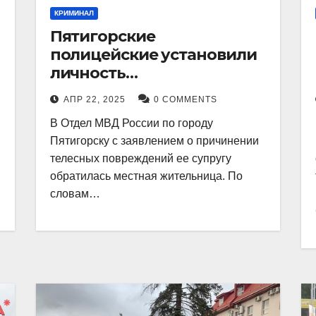
КРИМИНАЛ
Пятигорские
полицейские установили
личность
злоумышленника,
АПР 22, 2025
0 COMMENTS
причинившего телесные
В Отдел МВД России по городу
повреждения местному
Пятигорску с заявлением о причинении
жителю
телесных повреждений ее супругу
обратилась местная жительница. По
словам…