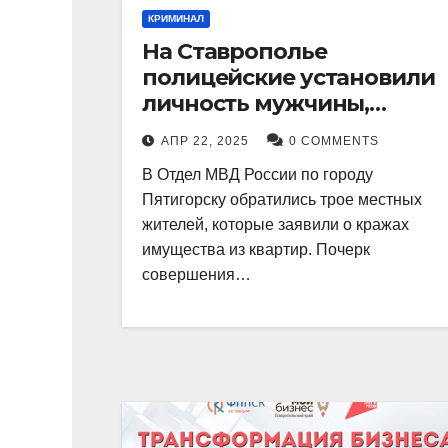
КРИМИНАЛ
На Ставрополье
полицейские установили
личность мужчины,
причастного к кражам
АПР 22, 2025
0 COMMENTS
имущества из квартир в
В Отдел МВД России по городу
Пятигорске
Пятигорску обратились трое местных
жителей, которые заявили о кражах
имущества из квартир. Почерк
совершения…