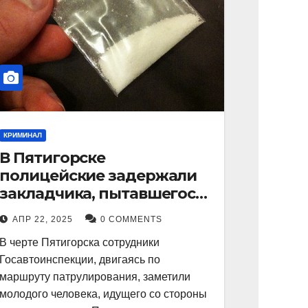
КРИМИНАЛ
В Пятигорске
полицейские задержали
закладчика, пытавшегося
сбыть партию
АПР 22, 2025
0 COMMENTS
синтетического
В черте Пятигорска сотрудники
наркотика
Госавтоинспекции, двигаясь по
маршруту патрулирования, заметили
молодого человека, идущего со стороны