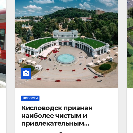
НОВОСТИ
Кисловодск признан
наиболее чистым и
привлекательным
курортным городом в