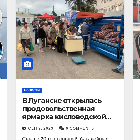
НОВОСТИ
В Луганске открылась
продовольственная
ярмарка кисловодской
продукции.
СЕН 9, 2023
0 COMMENTS
Свыше 20 тонн овощей, бакалейных