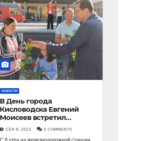
НОВОСТИ
В День города
Кисловодска Евгений
Моисеев встретил
прибывший поезд с
СЕН 9, 2023
0 COMMENTS
туристами.
С 8 утра на железнодорожной станции