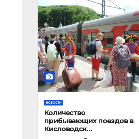
НОВОСТИ
Количество
прибывающих поездов в
Кисловодск
стремительно