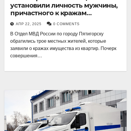
установили личность мужчины,
причастного к кражам
имущества из квартир в
АПР 22, 2025
0 COMMENTS
Пятигорске
В Отдел МВД России по городу Пятигорску
обратились трое местных жителей, которые
заявили о кражах имущества из квартир. Почерк
совершения…