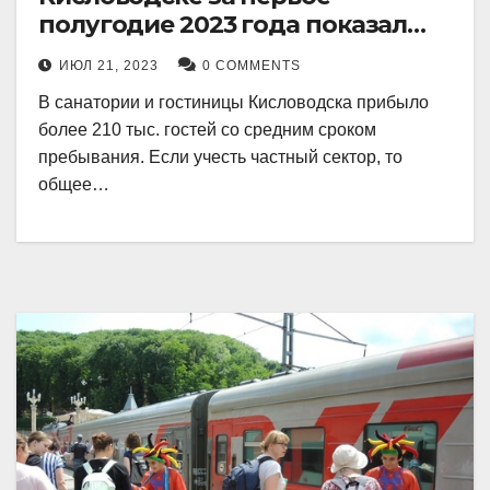
полугодие 2023 года показал
рекордный рост в 21 процент.
ИЮЛ 21, 2023
0 COMMENTS
В санатории и гостиницы Кисловодска прибыло
более 210 тыс. гостей со средним сроком
пребывания. Если учесть частный сектор, то
общее…