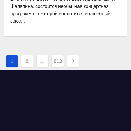
Шаляпина, состоится необычная концертная
программа, в которой воплотится волшебный
союз…
Навигация
1
2
…
213
по
записям