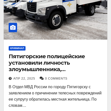
КРИМИНАЛ
Пятигорские полицейские
установили личность
злоумышленника,
причинившего телесные
АПР 22, 2025
0 COMMENTS
повреждения местному жителю
В Отдел МВД России по городу Пятигорску с
заявлением о причинении телесных повреждений
ее супругу обратилась местная жительница. По
словам…