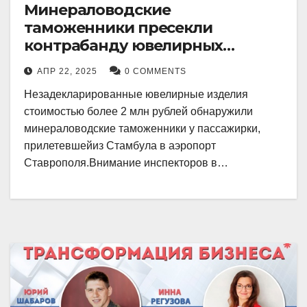
Минераловодские
таможенники пресекли
контрабанду ювелирных
изделий на 2 млн рублей
АПР 22, 2025
0 COMMENTS
Незадекларированные ювелирные изделия
стоимостью более 2 млн рублей обнаружили
минераловодские таможенники у пассажирки,
прилетевшейиз Стамбула в аэропорт
Ставрополя.Внимание инспекторов в…