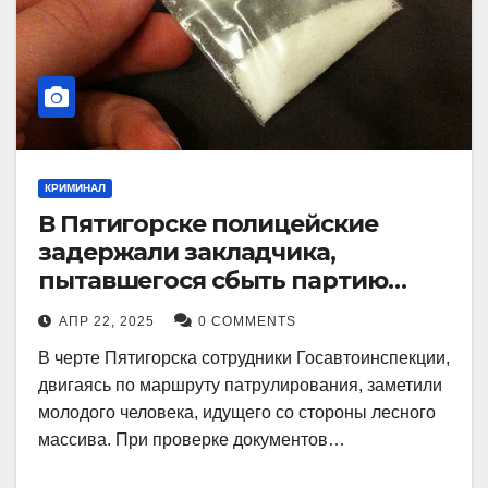
КРИМИНАЛ
В Пятигорске полицейские
задержали закладчика,
пытавшегося сбыть партию
синтетического наркотика
АПР 22, 2025
0 COMMENTS
В черте Пятигорска сотрудники Госавтоинспекции,
двигаясь по маршруту патрулирования, заметили
молодого человека, идущего со стороны лесного
массива. При проверке документов…