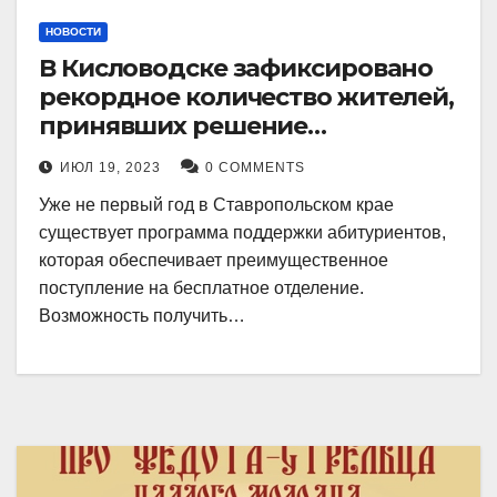
НОВОСТИ
В Кисловодске зафиксировано
рекордное количество жителей,
принявших решение
воспользоваться
ИЮЛ 19, 2023
0 COMMENTS
установленными мерами, с
Уже не первый год в Ставропольском крае
целью поступления в
существует программа поддержки абитуриентов,
медицинский вуз в районе.
которая обеспечивает преимущественное
поступление на бесплатное отделение.
Возможность получить…