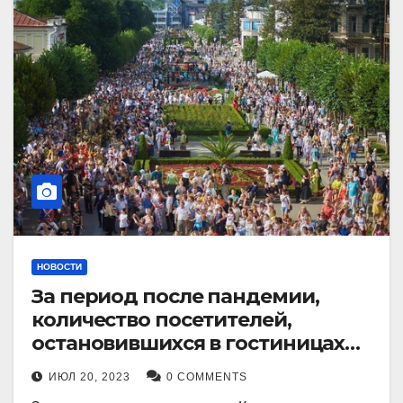
НОВОСТИ
За период после пандемии,
количество посетителей,
остановившихся в гостиницах
Кисловодска, выросло в 2,5 раза.
ИЮЛ 20, 2023
0 COMMENTS