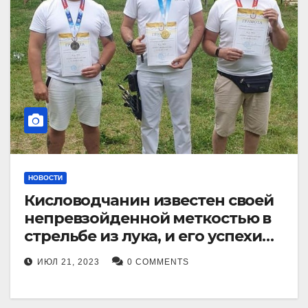
НОВОСТИ
Кисловодчанин известен своей
непревзойденной меткостью в
стрельбе из лука, и его успехи
прославили его в
ИЮЛ 21, 2023
0 COMMENTS
Ставропольском крае.