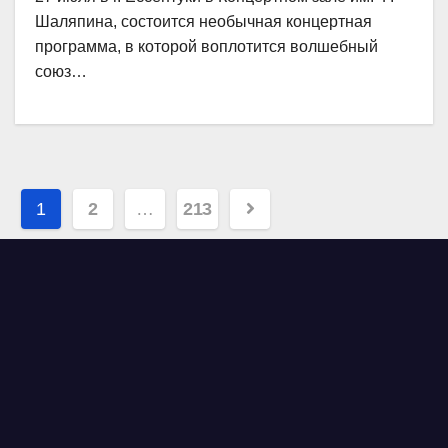
Шаляпина, состоится необычная концертная
программа, в которой воплотится волшебный
союз…
Навигация
1
2
…
213
по
записям