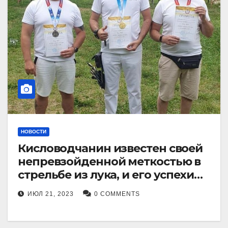
НОВОСТИ
Кисловодчанин известен своей
непревзойденной меткостью в
стрельбе из лука, и его успехи
прославили его в
ИЮЛ 21, 2023
0 COMMENTS
Ставропольском крае.