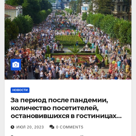
НОВОСТИ
За период после пандемии,
количество посетителей,
остановившихся в гостиницах
Кисловодска, выросло в 2,5 раза.
ИЮЛ 20, 2023
0 COMMENTS