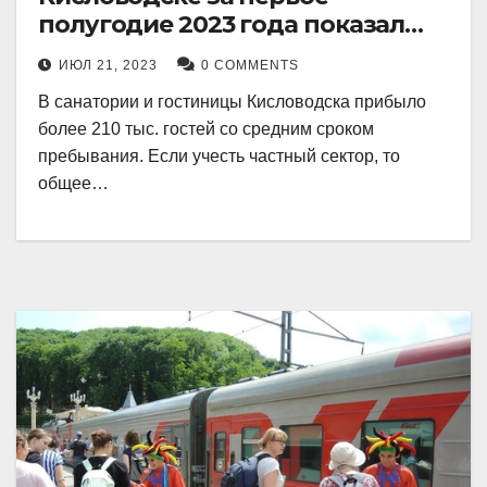
полугодие 2023 года показал
рекордный рост в 21 процент.
ИЮЛ 21, 2023
0 COMMENTS
В санатории и гостиницы Кисловодска прибыло
более 210 тыс. гостей со средним сроком
пребывания. Если учесть частный сектор, то
общее…