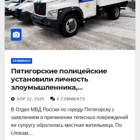
КРИМИНАЛ
Пятигорские полицейские
установили личность
злоумышленника,
причинившего телесные
АПР 22, 2025
0 COMMENTS
повреждения местному жителю
В Отдел МВД России по городу Пятигорску с
заявлением о причинении телесных повреждений
ее супругу обратилась местная жительница. По
словам…