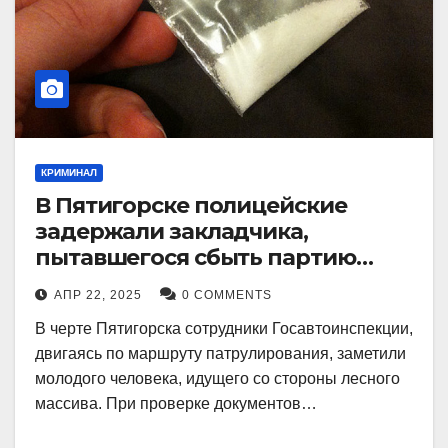
КРИМИНАЛ
В Пятигорске полицейские
задержали закладчика,
пытавшегося сбыть партию
синтетического наркотика
АПР 22, 2025
0 COMMENTS
В черте Пятигорска сотрудники Госавтоинспекции,
двигаясь по маршруту патрулирования, заметили
молодого человека, идущего со стороны лесного
массива. При проверке документов…