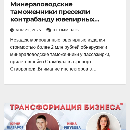
Минераловодские
таможенники пресекли
контрабанду ювелирных
изделий на 2 млн рублей
АПР 22, 2025
0 COMMENTS
Незадекларированные ювелирные изделия
стоимостью более 2 млн рублей обнаружили
минераловодские таможенники у пассажирки,
прилетевшейиз Стамбула в аэропорт
Ставрополя.Внимание инспекторов в…