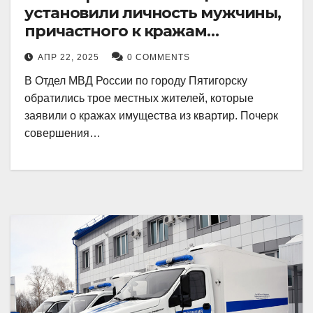
установили личность мужчины,
причастного к кражам
имущества из квартир в
АПР 22, 2025
0 COMMENTS
Пятигорске
В Отдел МВД России по городу Пятигорску
обратились трое местных жителей, которые
заявили о кражах имущества из квартир. Почерк
совершения…