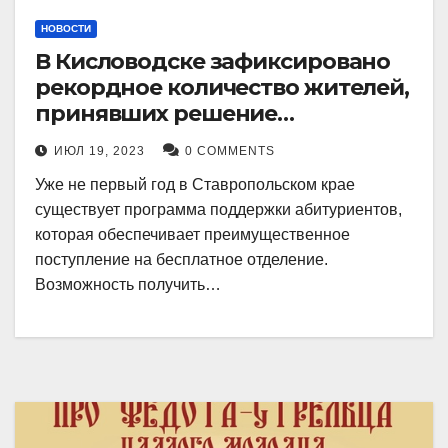
НОВОСТИ
В Кисловодске зафиксировано
рекордное количество жителей,
принявших решение
воспользоваться
ИЮЛ 19, 2023
0 COMMENTS
установленными мерами, с
Уже не первый год в Ставропольском крае
целью поступления в
существует программа поддержки абитуриентов,
медицинский вуз в районе.
которая обеспечивает преимущественное
поступление на бесплатное отделение.
Возможность получить…