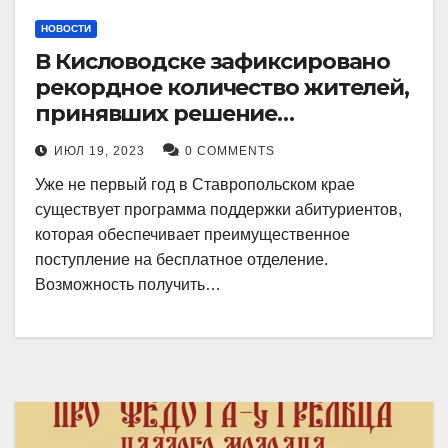
НОВОСТИ
В Кисловодске зафиксировано
рекордное количество жителей,
принявших решение
воспользоваться
ИЮЛ 19, 2023
0 COMMENTS
установленными мерами, с
Уже не первый год в Ставропольском крае
целью поступления в
существует программа поддержки абитуриентов,
медицинский вуз в районе.
которая обеспечивает преимущественное
поступление на бесплатное отделение.
Возможность получить…