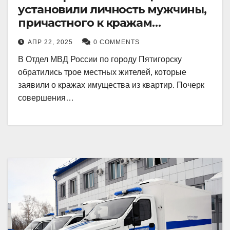
установили личность мужчины,
причастного к кражам
имущества из квартир в
АПР 22, 2025
0 COMMENTS
Пятигорске
В Отдел МВД России по городу Пятигорску
обратились трое местных жителей, которые
заявили о кражах имущества из квартир. Почерк
совершения…