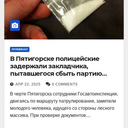
КРИМИНАЛ
В Пятигорске полицейские
задержали закладчика,
пытавшегося сбыть партию
синтетического наркотика
АПР 22, 2025
0 COMMENTS
В черте Пятигорска сотрудники Госавтоинспекции,
двигаясь по маршруту патрулирования, заметили
молодого человека, идущего со стороны лесного
массива. При проверке документов…