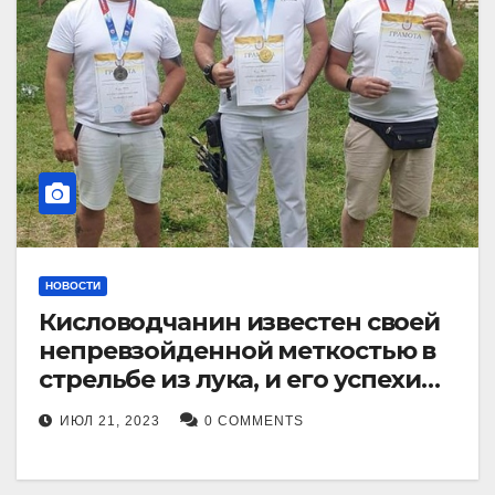
НОВОСТИ
Кисловодчанин известен своей
непревзойденной меткостью в
стрельбе из лука, и его успехи
прославили его в
ИЮЛ 21, 2023
0 COMMENTS
Ставропольском крае.