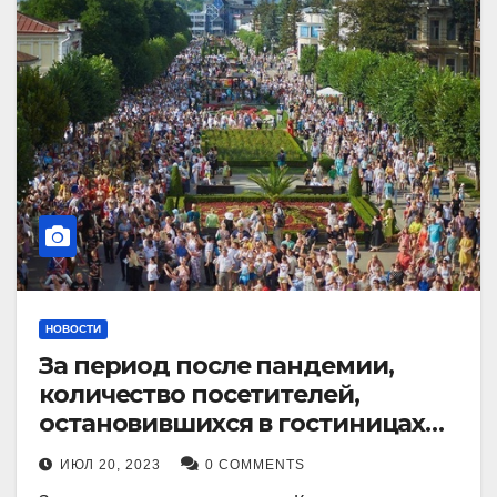
НОВОСТИ
За период после пандемии,
количество посетителей,
остановившихся в гостиницах
Кисловодска, выросло в 2,5 раза.
ИЮЛ 20, 2023
0 COMMENTS