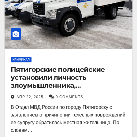
КРИМИНАЛ
Пятигорские полицейские
установили личность
злоумышленника,
причинившего телесные
АПР 22, 2025
0 COMMENTS
повреждения местному жителю
В Отдел МВД России по городу Пятигорску с
заявлением о причинении телесных повреждений
ее супругу обратилась местная жительница. По
словам…