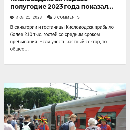
полугодие 2023 года показал
рекордный рост в 21 процент.
ИЮЛ 21, 2023
0 COMMENTS
В санатории и гостиницы Кисловодска прибыло
более 210 тыс. гостей со средним сроком
пребывания. Если учесть частный сектор, то
общее…