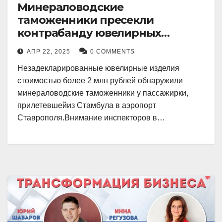
Минераловодские
таможенники пресекли
контрабанду ювелирных
изделий на 2 млн рублей
АПР 22, 2025
0 COMMENTS
Незадекларированные ювелирные изделия
стоимостью более 2 млн рублей обнаружили
минераловодские таможенники у пассажирки,
прилетевшейиз Стамбула в аэропорт
Ставрополя.Внимание инспекторов в…