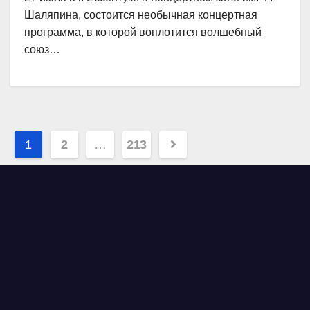
Шаляпина, состоится необычная концертная
программа, в которой воплотится волшебный
союз…
Навигация
1
2
…
213
по
записям