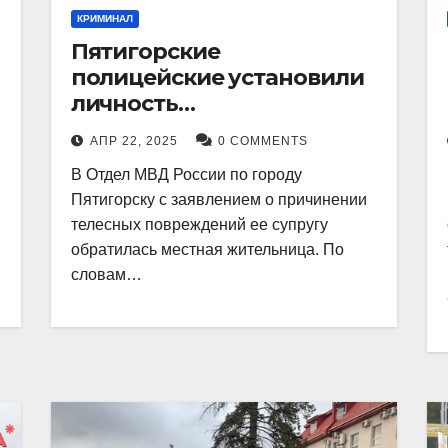
КРИМИНАЛ
Пятигорские
полицейские установили
личность
злоумышленника,
АПР 22, 2025
0 COMMENTS
причинившего телесные
В Отдел МВД России по городу
повреждения местному
Пятигорску с заявлением о причинении
жителю
телесных повреждений ее супругу
обратилась местная жительница. По
словам…