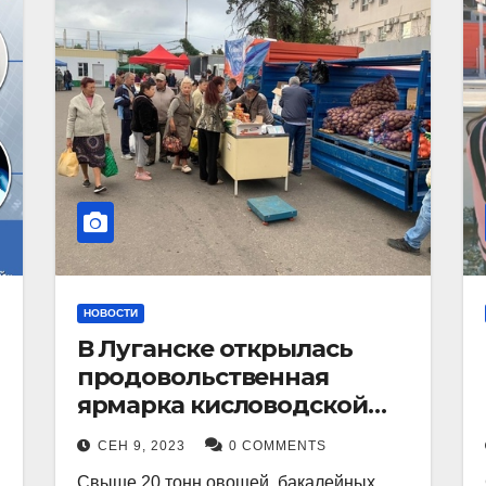
НОВОСТИ
В Луганске открылась
продовольственная
ярмарка кисловодской
продукции.
СЕН 9, 2023
0 COMMENTS
Свыше 20 тонн овощей, бакалейных