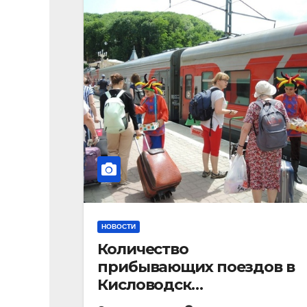
НОВОСТИ
Количество
прибывающих поездов в
Кисловодск
стремительно