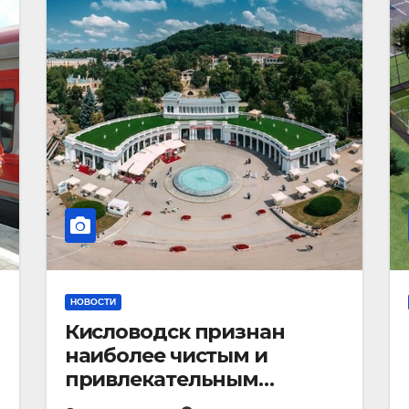
НОВОСТИ
Кисловодск признан
наиболее чистым и
привлекательным
курортным городом в