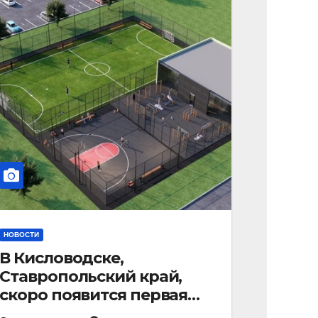
НОВОСТИ
В Кисловодске,
Ставропольский край,
скоро появится первая
«умная площадка».