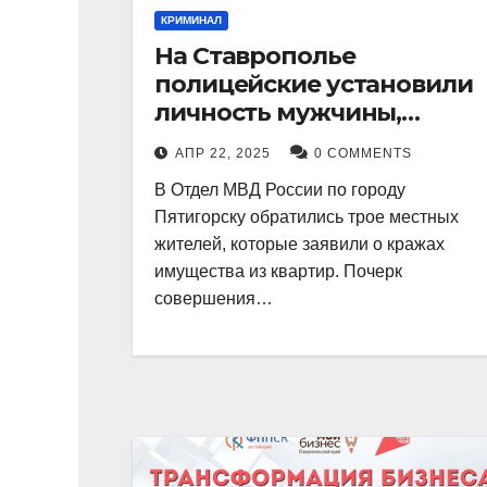
КРИМИНАЛ
На Ставрополье
полицейские установили
личность мужчины,
причастного к кражам
АПР 22, 2025
0 COMMENTS
имущества из квартир в
В Отдел МВД России по городу
Пятигорске
Пятигорску обратились трое местных
жителей, которые заявили о кражах
имущества из квартир. Почерк
совершения…