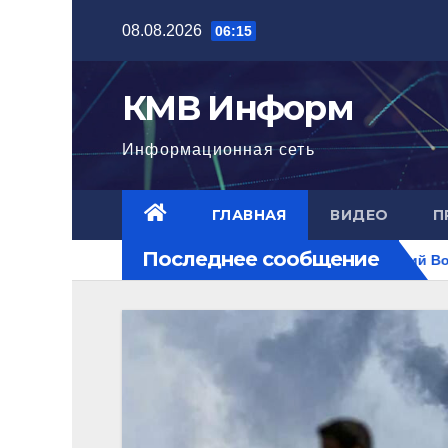
Перейти
08.08.2026
06:15
к
содержимому
КМВ Информ
Информационная сеть
ГЛАВНАЯ
ВИДЕО
П
Последнее сообщение
достигла нового уровня
Ближний Восток горит. РФ на п