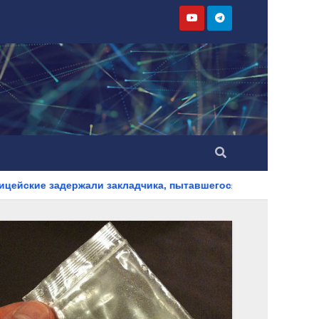
 закладчика, пытавшегося сбыть партию синтетического нарк