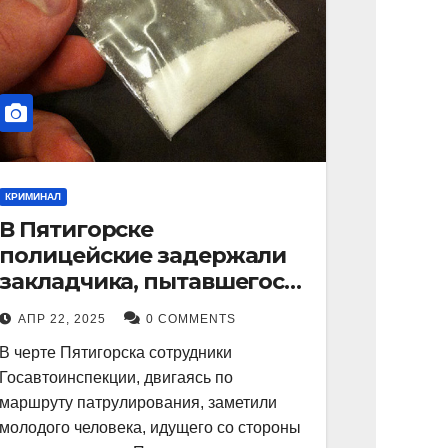
КРИМИНАЛ
В Пятигорске
полицейские задержали
закладчика, пытавшегося
сбыть партию
АПР 22, 2025
0 COMMENTS
синтетического
В черте Пятигорска сотрудники
наркотика
Госавтоинспекции, двигаясь по
маршруту патрулирования, заметили
молодого человека, идущего со стороны