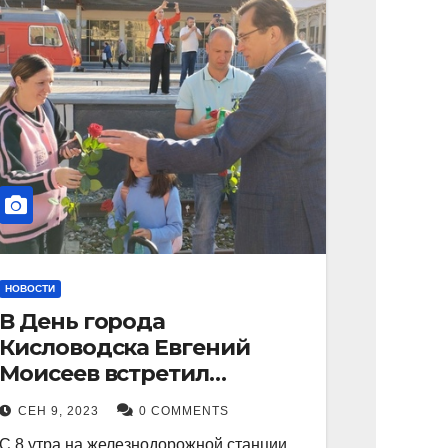
НОВОСТИ
В День города
Кисловодска Евгений
Моисеев встретил
прибывший поезд с
СЕН 9, 2023
0 COMMENTS
туристами.
С 8 утра на железнодорожной станции