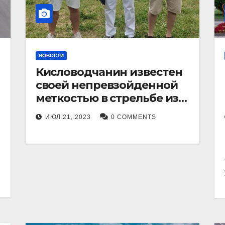
НОВОСТИ
Кисловодчанин известен
своей непревзойденной
меткостью в стрельбе из
лука, и его успехи
ИЮЛ 21, 2023
0 COMMENTS
прославили его в
Ставропольском крае.