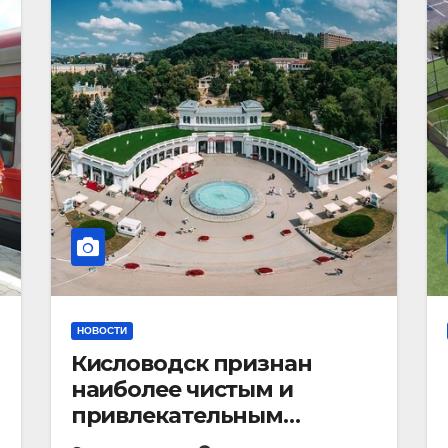
НОВОСТИ
Кисловодск признан
наиболее чистым и
привлекательным
курортным городом в