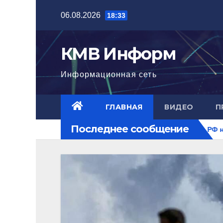
Перейти
06.08.2026
18:33
к
содержимому
КМВ Информ
Информационная сеть
ГЛАВНАЯ
ВИДЕО
П
Последнее сообщение
ового уровня
Ближний Восток горит. РФ на перекрестке 