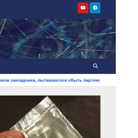
а, пытавшегося сбыть партию синтетического наркотика