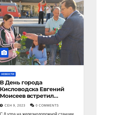
НОВОСТИ
В День города
Кисловодска Евгений
Моисеев встретил
прибывший поезд с
СЕН 9, 2023
0 COMMENTS
туристами.
С 8 утра на железнодорожной станции