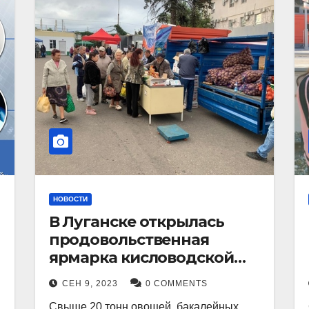
НОВОСТИ
В Луганске открылась
продовольственная
ярмарка кисловодской
продукции.
СЕН 9, 2023
0 COMMENTS
Свыше 20 тонн овощей, бакалейных