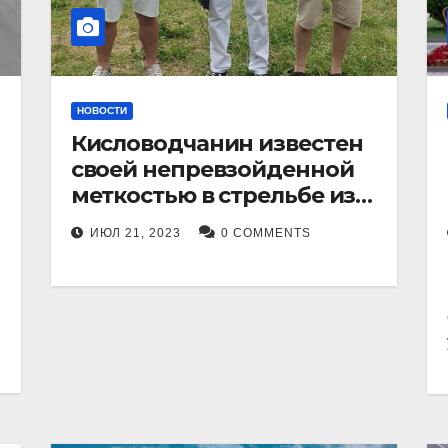
НОВОСТИ
Кисловодчанин известен
своей непревзойденной
меткостью в стрельбе из
лука, и его успехи
ИЮЛ 21, 2023
0 COMMENTS
прославили его в
Ставропольском крае.