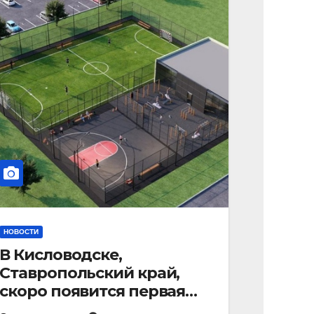
НОВОСТИ
В Кисловодске,
Ставропольский край,
скоро появится первая
«умная площадка».