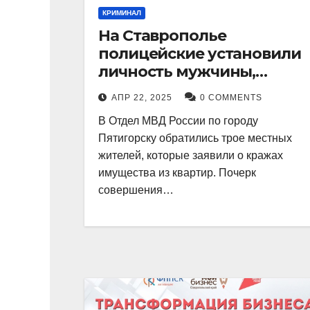
КРИМИНАЛ
На Ставрополье
полицейские установили
личность мужчины,
причастного к кражам
АПР 22, 2025
0 COMMENTS
имущества из квартир в
В Отдел МВД России по городу
Пятигорске
Пятигорску обратились трое местных
жителей, которые заявили о кражах
имущества из квартир. Почерк
совершения…