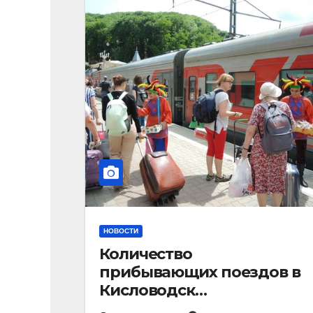
НОВОСТИ
Количество
прибывающих поездов в
Кисловодск
стремительно