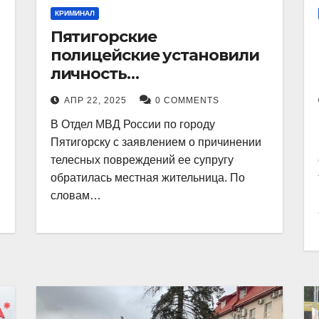
КРИМИНАЛ
Пятигорские
полицейские установили
личность
злоумышленника,
АПР 22, 2025
0 COMMENTS
причинившего телесные
В Отдел МВД России по городу
повреждения местному
Пятигорску с заявлением о причинении
жителю
телесных повреждений ее супругу
обратилась местная жительница. По
словам…