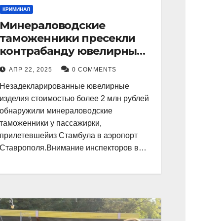
КРИМИНАЛ
Минераловодские
таможенники пресекли
контрабанду ювелирных
изделий на 2 млн рублей
АПР 22, 2025
0 COMMENTS
Незадекларированные ювелирные
изделия стоимостью более 2 млн рублей
обнаружили минераловодские
таможенники у пассажирки,
прилетевшейиз Стамбула в аэропорт
Ставрополя.Внимание инспекторов в…