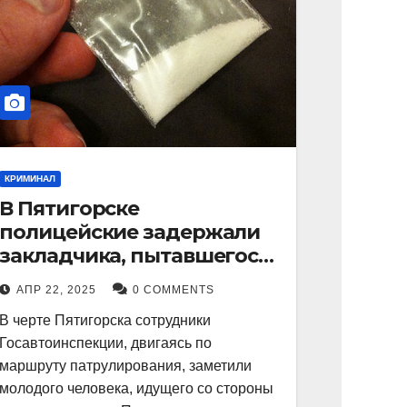
КРИМИНАЛ
В Пятигорске
полицейские задержали
закладчика, пытавшегося
сбыть партию
АПР 22, 2025
0 COMMENTS
синтетического
В черте Пятигорска сотрудники
наркотика
Госавтоинспекции, двигаясь по
маршруту патрулирования, заметили
молодого человека, идущего со стороны