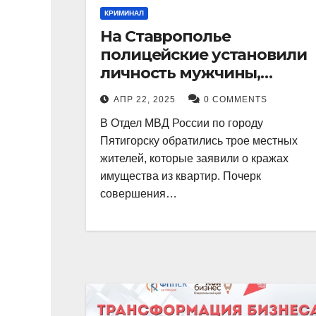
КРИМИНАЛ
На Ставрополье
полицейские установили
личность мужчины,
причастного к кражам
АПР 22, 2025
0 COMMENTS
имущества из квартир в
В Отдел МВД России по городу
Пятигорске
Пятигорску обратились трое местных
жителей, которые заявили о кражах
имущества из квартир. Почерк
совершения…