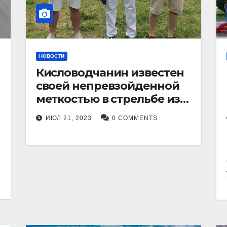
НОВОСТИ
Кисловодчанин известен
своей непревзойденной
меткостью в стрельбе из
лука, и его успехи
ИЮЛ 21, 2023
0 COMMENTS
прославили его в
Ставропольском крае.