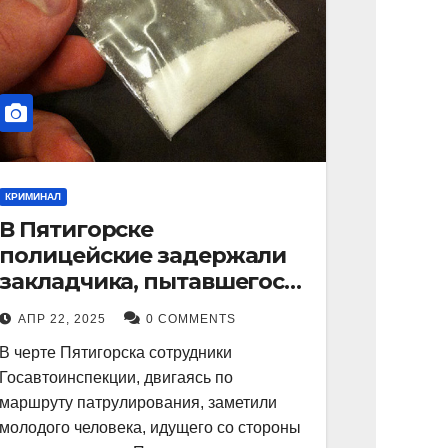
КРИМИНАЛ
В Пятигорске
полицейские задержали
закладчика, пытавшегося
сбыть партию
АПР 22, 2025
0 COMMENTS
синтетического
В черте Пятигорска сотрудники
наркотика
Госавтоинспекции, двигаясь по
маршруту патрулирования, заметили
молодого человека, идущего со стороны