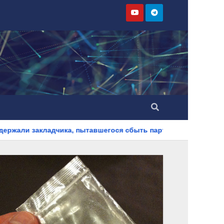
а, пытавшегося сбыть партию синтетического наркотика