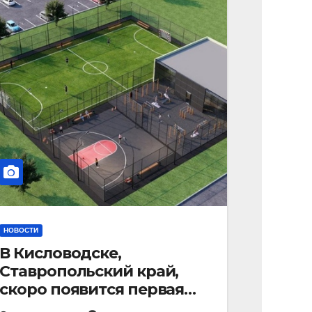
НОВОСТИ
В Кисловодске,
Ставропольский край,
скоро появится первая
«умная площадка».