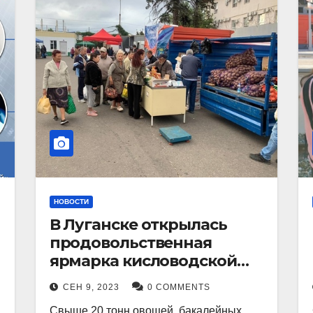
НОВОСТИ
В Луганске открылась
продовольственная
ярмарка кисловодской
продукции.
СЕН 9, 2023
0 COMMENTS
Свыше 20 тонн овощей, бакалейных