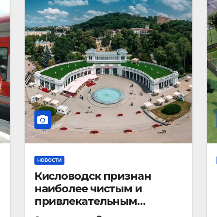
НОВОСТИ
Кисловодск признан
наиболее чистым и
привлекательным
курортным городом в