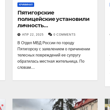
КРИМИНАЛ
Пятигорские
полицейские установили
личность
злоумышленника,
АПР 22, 2025
0 COMMENTS
причинившего телесные
В Отдел МВД России по городу
повреждения местному
Пятигорску с заявлением о причинении
жителю
телесных повреждений ее супругу
обратилась местная жительница. По
словам…