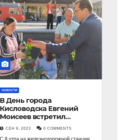
НОВОСТИ
В День города
Кисловодска Евгений
Моисеев встретил
прибывший поезд с
СЕН 9, 2023
0 COMMENTS
туристами.
С 8 утра на железнодорожной станции