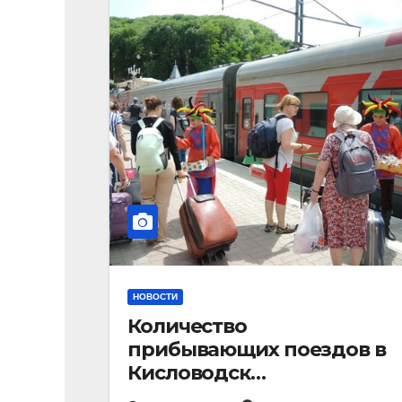
НОВОСТИ
Количество
прибывающих поездов в
Кисловодск
стремительно