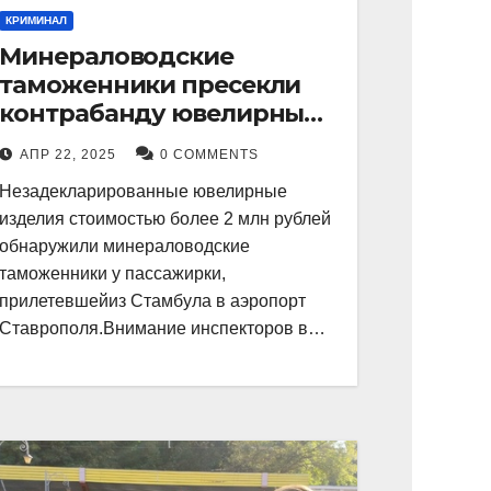
КРИМИНАЛ
Минераловодские
таможенники пресекли
контрабанду ювелирных
изделий на 2 млн рублей
АПР 22, 2025
0 COMMENTS
Незадекларированные ювелирные
изделия стоимостью более 2 млн рублей
обнаружили минераловодские
таможенники у пассажирки,
прилетевшейиз Стамбула в аэропорт
Ставрополя.Внимание инспекторов в…