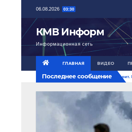
Перейти
06.08.2026
03:30
к
содержимому
КМВ Информ
Информационная сеть
ГЛАВНАЯ
ВИДЕО
П
Последнее сообщение
ового уровня
Ближний Восток горит. РФ на перекрестке 