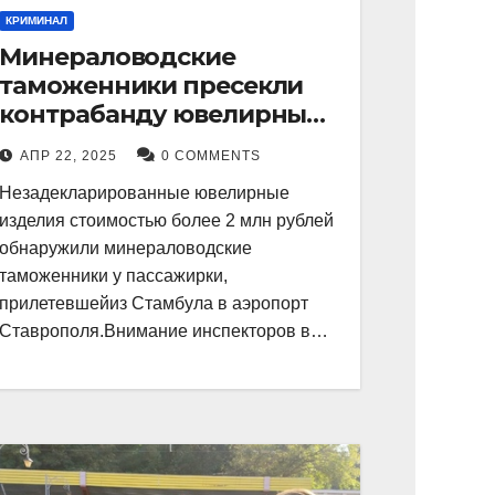
КРИМИНАЛ
Минераловодские
таможенники пресекли
контрабанду ювелирных
изделий на 2 млн рублей
АПР 22, 2025
0 COMMENTS
Незадекларированные ювелирные
изделия стоимостью более 2 млн рублей
обнаружили минераловодские
таможенники у пассажирки,
прилетевшейиз Стамбула в аэропорт
Ставрополя.Внимание инспекторов в…