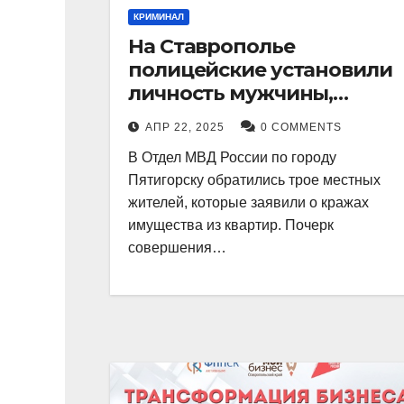
КРИМИНАЛ
На Ставрополье
полицейские установили
личность мужчины,
причастного к кражам
АПР 22, 2025
0 COMMENTS
имущества из квартир в
В Отдел МВД России по городу
Пятигорске
Пятигорску обратились трое местных
жителей, которые заявили о кражах
имущества из квартир. Почерк
совершения…