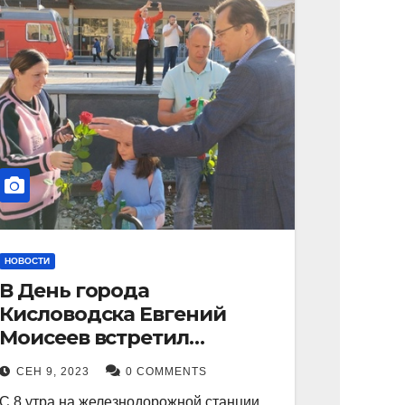
НОВОСТИ
В День города
Кисловодска Евгений
Моисеев встретил
прибывший поезд с
СЕН 9, 2023
0 COMMENTS
туристами.
С 8 утра на железнодорожной станции