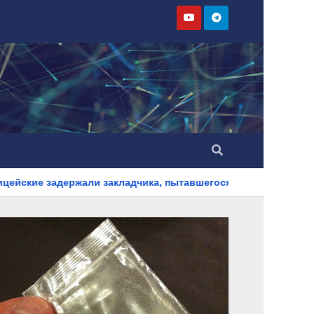
 закладчика, пытавшегося сбыть партию синтетического нарк