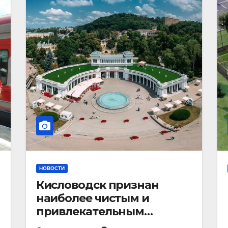
НОВОСТИ
Кисловодск признан
наиболее чистым и
привлекательным
курортным городом в