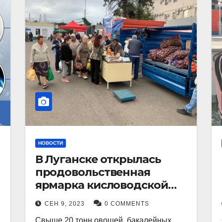
НОВОСТИ
В Луганске открылась
продовольственная
ярмарка кисловодской
продукции.
СЕН 9, 2023
0 COMMENTS
Свыше 20 тонн овощей, бакалейных