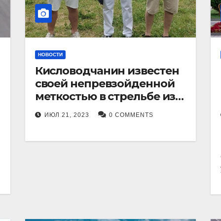
НОВОСТИ
Кисловодчанин известен
своей непревзойденной
меткостью в стрельбе из
лука, и его успехи
ИЮЛ 21, 2023
0 COMMENTS
прославили его в
Ставропольском крае.