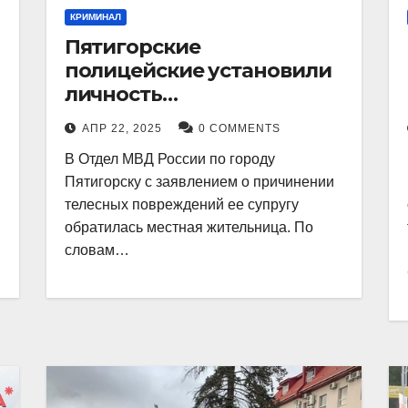
КРИМИНАЛ
Пятигорские
полицейские установили
личность
злоумышленника,
АПР 22, 2025
0 COMMENTS
причинившего телесные
В Отдел МВД России по городу
повреждения местному
Пятигорску с заявлением о причинении
жителю
телесных повреждений ее супругу
обратилась местная жительница. По
словам…