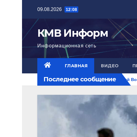
Перейти
09.08.2026
12:08
к
содержимому
КМВ Информ
Информационная сеть
ГЛАВНАЯ
ВИДЕО
П
Последнее сообщение
достигла нового уровня
Ближний Восток горит. РФ на п