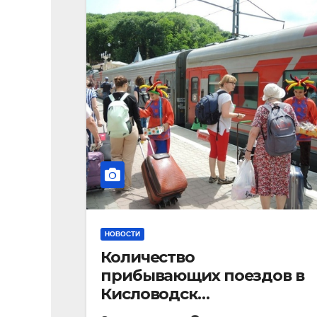
НОВОСТИ
Количество
прибывающих поездов в
Кисловодск
стремительно