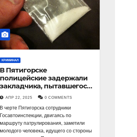
КРИМИНАЛ
В Пятигорске
полицейские задержали
закладчика, пытавшегося
сбыть партию
АПР 22, 2025
0 COMMENTS
синтетического
В черте Пятигорска сотрудники
наркотика
Госавтоинспекции, двигаясь по
маршруту патрулирования, заметили
молодого человека, идущего со стороны