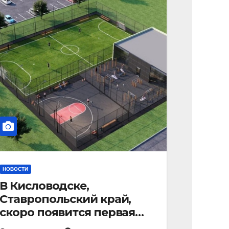
НОВОСТИ
В Кисловодске,
Ставропольский край,
скоро появится первая
«умная площадка».