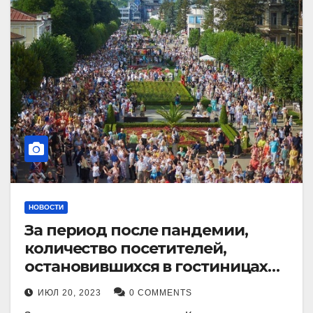
НОВОСТИ
За период после пандемии,
количество посетителей,
остановившихся в гостиницах
Кисловодска, выросло в 2,5 раза.
ИЮЛ 20, 2023
0 COMMENTS