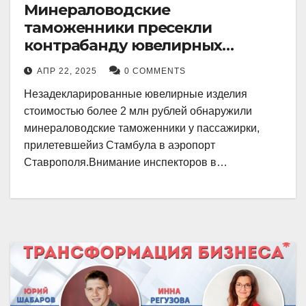
Минераловодские
таможенники пресекли
контрабанду ювелирных
изделий на 2 млн рублей
АПР 22, 2025
0 COMMENTS
Незадекларированные ювелирные изделия
стоимостью более 2 млн рублей обнаружили
минераловодские таможенники у пассажирки,
прилетевшейиз Стамбула в аэропорт
Ставрополя.Внимание инспекторов в…