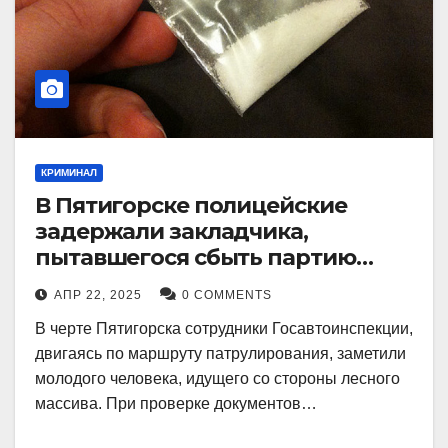
КРИМИНАЛ
В Пятигорске полицейские
задержали закладчика,
пытавшегося сбыть партию
синтетического наркотика
АПР 22, 2025
0 COMMENTS
В черте Пятигорска сотрудники Госавтоинспекции,
двигаясь по маршруту патрулирования, заметили
молодого человека, идущего со стороны лесного
массива. При проверке документов…