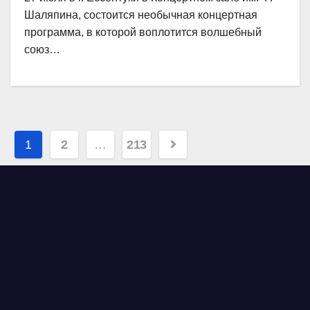
Шаляпина, состоится необычная концертная
программа, в которой воплотится волшебный
союз…
Навигация
1
2
…
213
по
записям