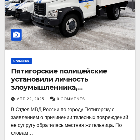
КРИМИНАЛ
Пятигорские полицейские
установили личность
злоумышленника,
причинившего телесные
АПР 22, 2025
0 COMMENTS
повреждения местному жителю
В Отдел МВД России по городу Пятигорску с
заявлением о причинении телесных повреждений
ее супругу обратилась местная жительница. По
словам…