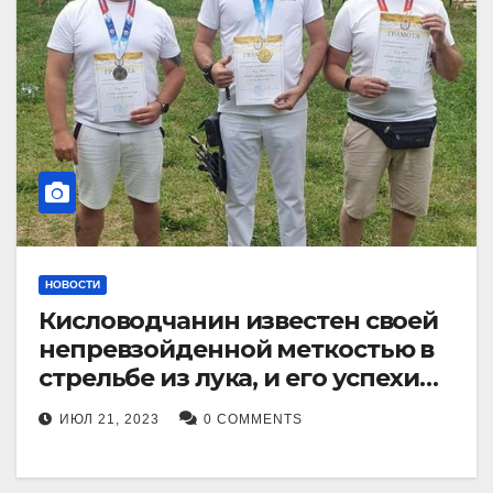
НОВОСТИ
Кисловодчанин известен своей
непревзойденной меткостью в
стрельбе из лука, и его успехи
прославили его в
ИЮЛ 21, 2023
0 COMMENTS
Ставропольском крае.