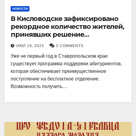
НОВОСТИ
В Кисловодске зафиксировано
рекордное количество жителей,
принявших решение
воспользоваться
ИЮЛ 19, 2023
0 COMMENTS
установленными мерами, с
Уже не первый год в Ставропольском крае
целью поступления в
существует программа поддержки абитуриентов,
медицинский вуз в районе.
которая обеспечивает преимущественное
поступление на бесплатное отделение.
Возможность получить…