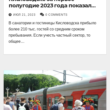
полугодие 2023 года показал
рекордный рост в 21 процент.
ИЮЛ 21, 2023
0 COMMENTS
В санатории и гостиницы Кисловодска прибыло
более 210 тыс. гостей со средним сроком
пребывания. Если учесть частный сектор, то
общее…