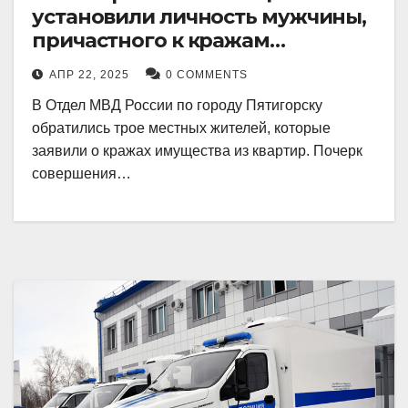
установили личность мужчины,
причастного к кражам
имущества из квартир в
АПР 22, 2025
0 COMMENTS
Пятигорске
В Отдел МВД России по городу Пятигорску
обратились трое местных жителей, которые
заявили о кражах имущества из квартир. Почерк
совершения…