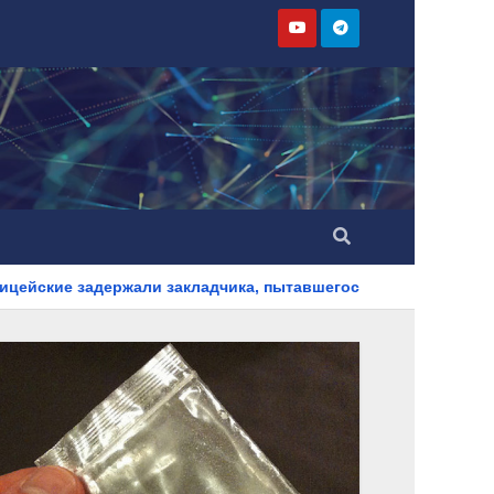
и закладчика, пытавшегося сбыть партию синтетического нар