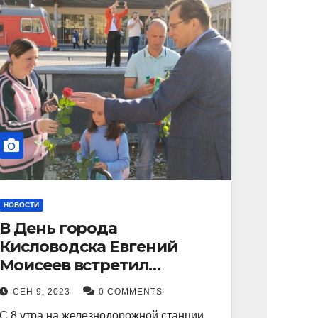
НОВОСТИ
В День города
Кисловодска Евгений
Моисеев встретил
прибывший поезд с
СЕН 9, 2023
0 COMMENTS
туристами.
С 8 утра на железнодорожной станции