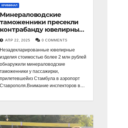
КРИМИНАЛ
Минераловодские
таможенники пресекли
контрабанду ювелирных
изделий на 2 млн рублей
АПР 22, 2025
0 COMMENTS
Незадекларированные ювелирные
изделия стоимостью более 2 млн рублей
обнаружили минераловодские
таможенники у пассажирки,
прилетевшейиз Стамбула в аэропорт
Ставрополя.Внимание инспекторов в…