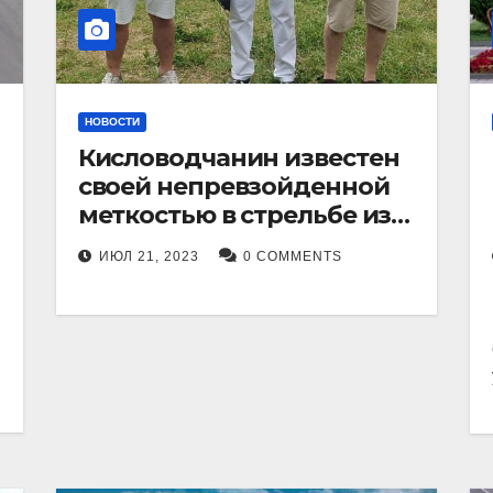
НОВОСТИ
Кисловодчанин известен
своей непревзойденной
меткостью в стрельбе из
лука, и его успехи
ИЮЛ 21, 2023
0 COMMENTS
прославили его в
Ставропольском крае.