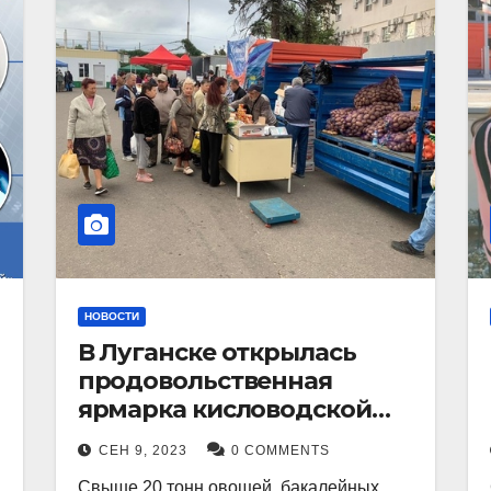
НОВОСТИ
В Луганске открылась
продовольственная
ярмарка кисловодской
продукции.
СЕН 9, 2023
0 COMMENTS
Свыше 20 тонн овощей, бакалейных