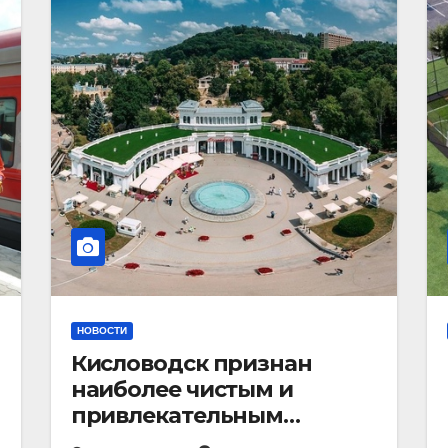
НОВОСТИ
Кисловодск признан
наиболее чистым и
привлекательным
курортным городом в