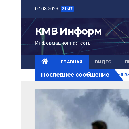
Перейти
07.08.2026
21:47
к
содержимому
КМВ Информ
Информационная сеть
ГЛАВНАЯ
ВИДЕО
П
Последнее сообщение
 достигла нового уровня
Ближний Восток горит. РФ на п