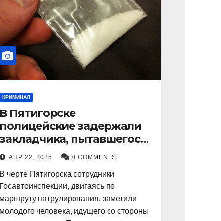
КРИМИНАЛ
В Пятигорске
полицейские задержали
закладчика, пытавшегося
сбыть партию
АПР 22, 2025
0 COMMENTS
синтетического
В черте Пятигорска сотрудники
наркотика
Госавтоинспекции, двигаясь по
маршруту патрулирования, заметили
молодого человека, идущего со стороны