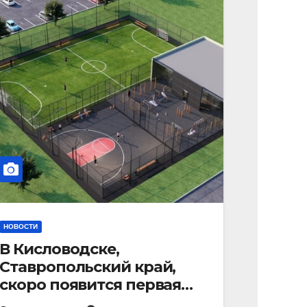
НОВОСТИ
В Кисловодске,
Ставропольский край,
скоро появится первая
«умная площадка».