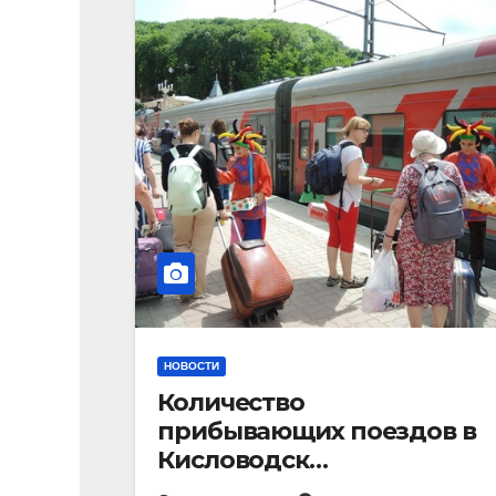
НОВОСТИ
Количество
прибывающих поездов в
Кисловодск
стремительно