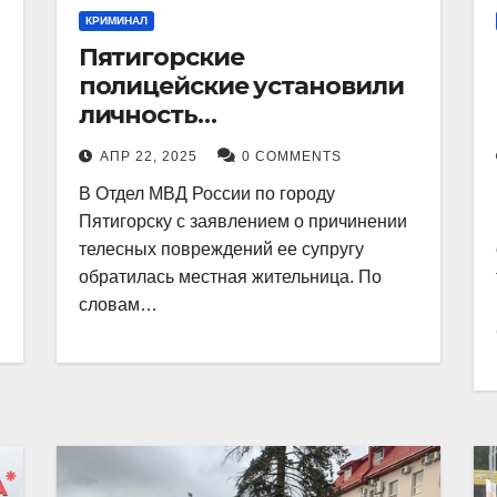
КРИМИНАЛ
Пятигорские
полицейские установили
личность
злоумышленника,
АПР 22, 2025
0 COMMENTS
причинившего телесные
В Отдел МВД России по городу
повреждения местному
Пятигорску с заявлением о причинении
жителю
телесных повреждений ее супругу
обратилась местная жительница. По
словам…