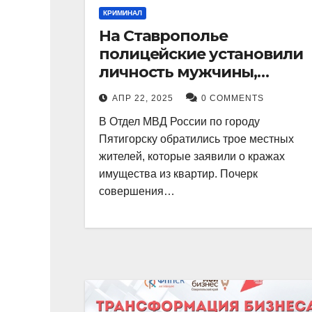
КРИМИНАЛ
На Ставрополье
полицейские установили
личность мужчины,
причастного к кражам
АПР 22, 2025
0 COMMENTS
имущества из квартир в
В Отдел МВД России по городу
Пятигорске
Пятигорску обратились трое местных
жителей, которые заявили о кражах
имущества из квартир. Почерк
совершения…