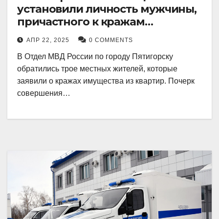
установили личность мужчины,
причастного к кражам
имущества из квартир в
АПР 22, 2025
0 COMMENTS
Пятигорске
В Отдел МВД России по городу Пятигорску
обратились трое местных жителей, которые
заявили о кражах имущества из квартир. Почерк
совершения…