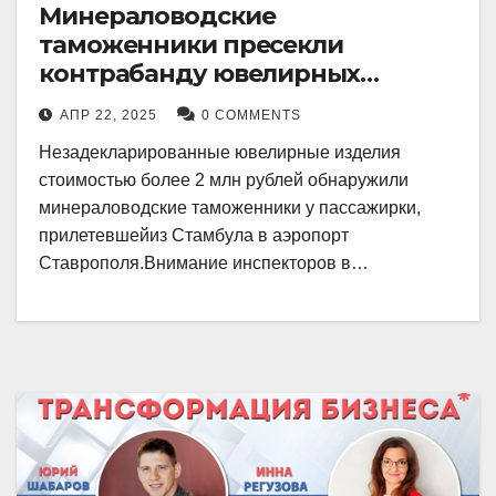
Минераловодские
таможенники пресекли
контрабанду ювелирных
изделий на 2 млн рублей
АПР 22, 2025
0 COMMENTS
Незадекларированные ювелирные изделия
стоимостью более 2 млн рублей обнаружили
минераловодские таможенники у пассажирки,
прилетевшейиз Стамбула в аэропорт
Ставрополя.Внимание инспекторов в…