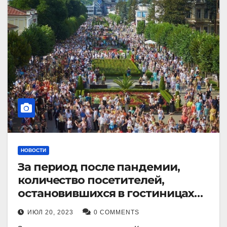
НОВОСТИ
За период после пандемии,
количество посетителей,
остановившихся в гостиницах
Кисловодска, выросло в 2,5 раза.
ИЮЛ 20, 2023
0 COMMENTS