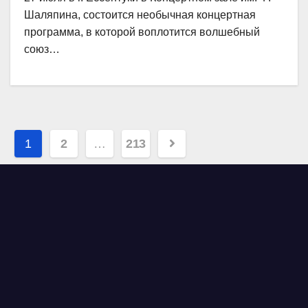
Шаляпина, состоится необычная концертная
программа, в которой воплотится волшебный
союз…
Навигация
1
2
…
213
по
записям