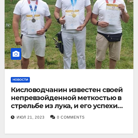
НОВОСТИ
Кисловодчанин известен своей
непревзойденной меткостью в
стрельбе из лука, и его успехи
прославили его в
ИЮЛ 21, 2023
0 COMMENTS
Ставропольском крае.