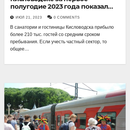
полугодие 2023 года показал
рекордный рост в 21 процент.
ИЮЛ 21, 2023
0 COMMENTS
В санатории и гостиницы Кисловодска прибыло
более 210 тыс. гостей со средним сроком
пребывания. Если учесть частный сектор, то
общее…