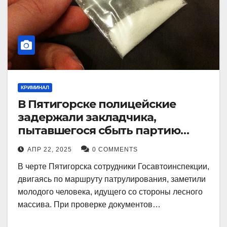
КРИМИНАЛ
В Пятигорске полицейские
задержали закладчика,
пытавшегося сбыть партию
синтетического наркотика
АПР 22, 2025
0 COMMENTS
В черте Пятигорска сотрудники Госавтоинспекции,
двигаясь по маршруту патрулирования, заметили
молодого человека, идущего со стороны лесного
массива. При проверке документов…