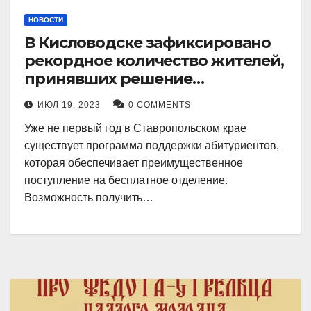
НОВОСТИ
В Кисловодске зафиксировано
рекордное количество жителей,
принявших решение
воспользоваться
ИЮЛ 19, 2023
0 COMMENTS
установленными мерами, с
Уже не первый год в Ставропольском крае
целью поступления в
существует программа поддержки абитуриентов,
медицинский вуз в районе.
которая обеспечивает преимущественное
поступление на бесплатное отделение.
Возможность получить…