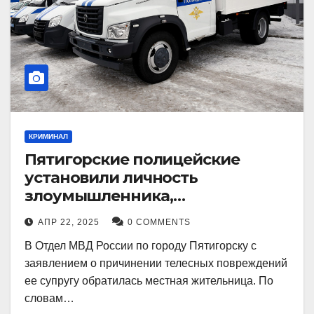
КРИМИНАЛ
Пятигорские полицейские
установили личность
злоумышленника,
причинившего телесные
АПР 22, 2025
0 COMMENTS
повреждения местному жителю
В Отдел МВД России по городу Пятигорску с
заявлением о причинении телесных повреждений
ее супругу обратилась местная жительница. По
словам…