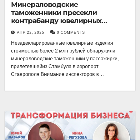
Минераловодские
таможенники пресекли
контрабанду ювелирных
изделий на 2 млн рублей
АПР 22, 2025
0 COMMENTS
Незадекларированные ювелирные изделия
стоимостью более 2 млн рублей обнаружили
минераловодские таможенники у пассажирки,
прилетевшейиз Стамбула в аэропорт
Ставрополя.Внимание инспекторов в…