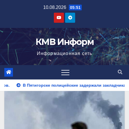
Перейти
10.08.2026
05:51
к
содержимому
КМВ Информ
Информационная сеть
лицейские задержали закладчика, пытавшегося сбыть партию 