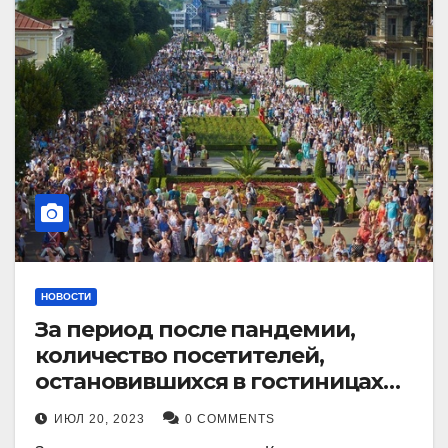
НОВОСТИ
За период после пандемии,
количество посетителей,
остановившихся в гостиницах
Кисловодска, выросло в 2,5 раза.
ИЮЛ 20, 2023
0 COMMENTS