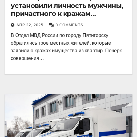
установили личность мужчины,
причастного к кражам
имущества из квартир в
АПР 22, 2025
0 COMMENTS
Пятигорске
В Отдел МВД России по городу Пятигорску
обратились трое местных жителей, которые
заявили о кражах имущества из квартир. Почерк
совершения…