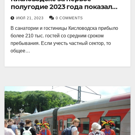
полугодие 2023 года показал
рекордный рост в 21 процент.
ИЮЛ 21, 2023
0 COMMENTS
В санатории и гостиницы Кисловодска прибыло
более 210 тыс. гостей со средним сроком
пребывания. Если учесть частный сектор, то
общее…