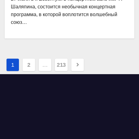
Шаляпина, состоится необычная концертная
программа, в которой воплотится волшебный
союз…
Навигация
1
2
…
213
по
записям