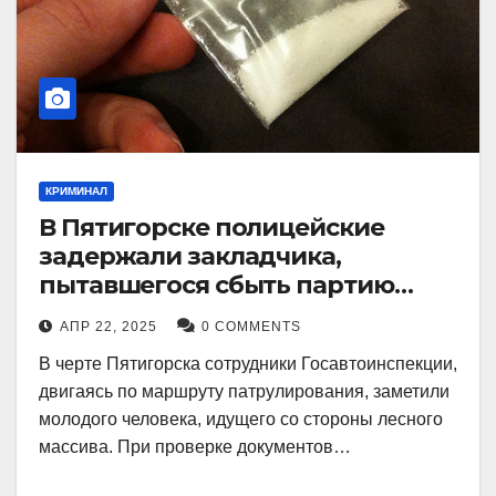
КРИМИНАЛ
В Пятигорске полицейские
задержали закладчика,
пытавшегося сбыть партию
синтетического наркотика
АПР 22, 2025
0 COMMENTS
В черте Пятигорска сотрудники Госавтоинспекции,
двигаясь по маршруту патрулирования, заметили
молодого человека, идущего со стороны лесного
массива. При проверке документов…