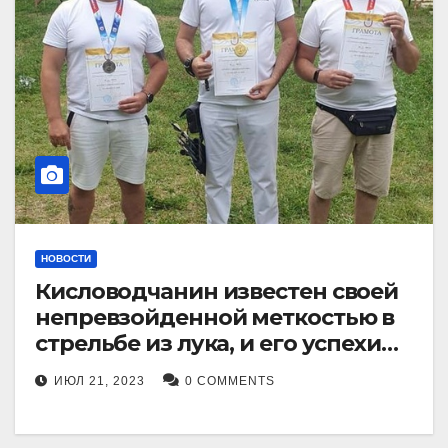
НОВОСТИ
Кисловодчанин известен своей
непревзойденной меткостью в
стрельбе из лука, и его успехи
прославили его в
ИЮЛ 21, 2023
0 COMMENTS
Ставропольском крае.