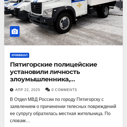
КРИМИНАЛ
Пятигорские полицейские
установили личность
злоумышленника,
причинившего телесные
АПР 22, 2025
0 COMMENTS
повреждения местному жителю
В Отдел МВД России по городу Пятигорску с
заявлением о причинении телесных повреждений
ее супругу обратилась местная жительница. По
словам…