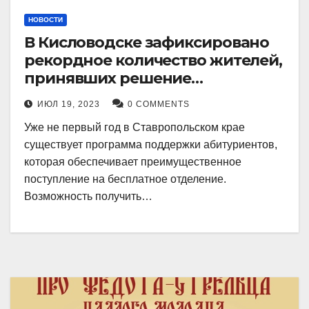
НОВОСТИ
В Кисловодске зафиксировано
рекордное количество жителей,
принявших решение
воспользоваться
ИЮЛ 19, 2023
0 COMMENTS
установленными мерами, с
Уже не первый год в Ставропольском крае
целью поступления в
существует программа поддержки абитуриентов,
медицинский вуз в районе.
которая обеспечивает преимущественное
поступление на бесплатное отделение.
Возможность получить…