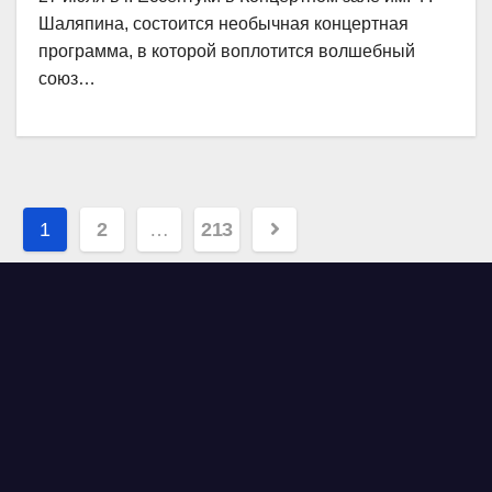
Шаляпина, состоится необычная концертная
программа, в которой воплотится волшебный
союз…
Навигация
1
2
…
213
по
записям