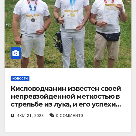
НОВОСТИ
Кисловодчанин известен своей
непревзойденной меткостью в
стрельбе из лука, и его успехи
прославили его в
ИЮЛ 21, 2023
0 COMMENTS
Ставропольском крае.