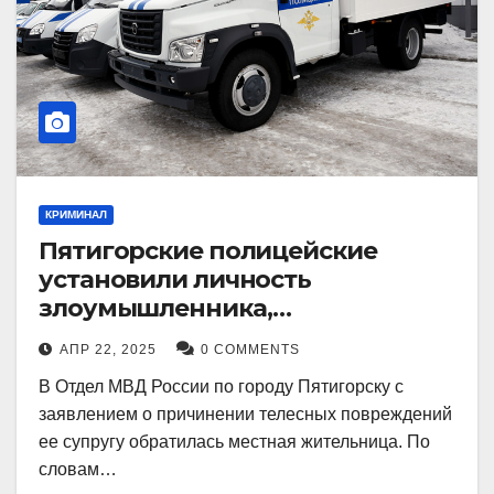
КРИМИНАЛ
Пятигорские полицейские
установили личность
злоумышленника,
причинившего телесные
АПР 22, 2025
0 COMMENTS
повреждения местному жителю
В Отдел МВД России по городу Пятигорску с
заявлением о причинении телесных повреждений
ее супругу обратилась местная жительница. По
словам…