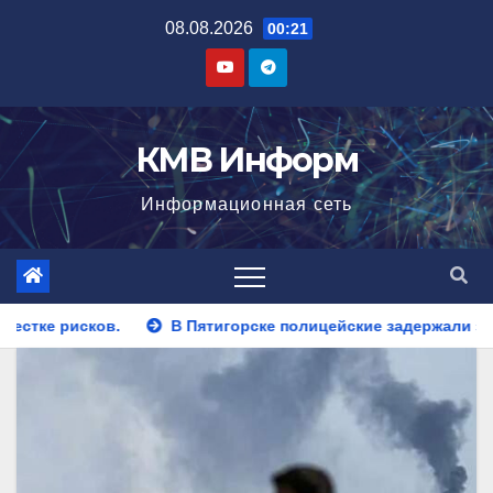
Перейти
08.08.2026
00:21
к
содержимому
КМВ Информ
Информационная сеть
орске полицейские задержали закладчика, пытавшегося сбыт