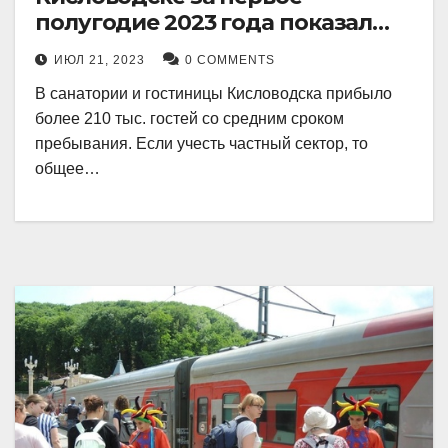
полугодие 2023 года показал
рекордный рост в 21 процент.
ИЮЛ 21, 2023
0 COMMENTS
В санатории и гостиницы Кисловодска прибыло
более 210 тыс. гостей со средним сроком
пребывания. Если учесть частный сектор, то
общее…