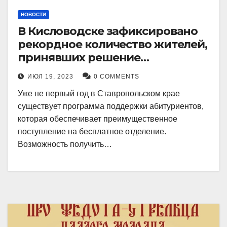
НОВОСТИ
В Кисловодске зафиксировано
рекордное количество жителей,
принявших решение
воспользоваться
ИЮЛ 19, 2023
0 COMMENTS
установленными мерами, с
Уже не первый год в Ставропольском крае
целью поступления в
существует программа поддержки абитуриентов,
медицинский вуз в районе.
которая обеспечивает преимущественное
поступление на бесплатное отделение.
Возможность получить…