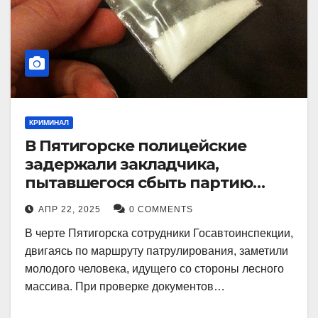
КРИМИНАЛ
В Пятигорске полицейские
задержали закладчика,
пытавшегося сбыть партию
синтетического наркотика
АПР 22, 2025
0 COMMENTS
В черте Пятигорска сотрудники Госавтоинспекции,
двигаясь по маршруту патрулирования, заметили
молодого человека, идущего со стороны лесного
массива. При проверке документов…