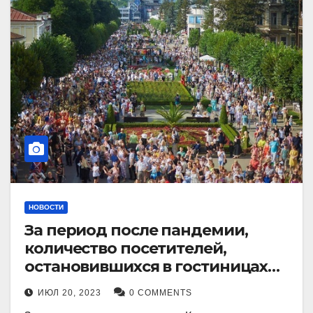
НОВОСТИ
За период после пандемии,
количество посетителей,
остановившихся в гостиницах
Кисловодска, выросло в 2,5 раза.
ИЮЛ 20, 2023
0 COMMENTS