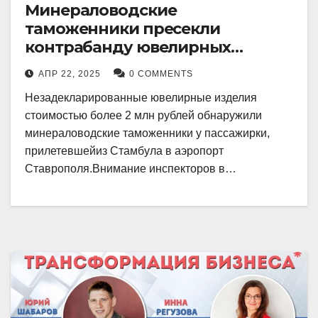
Минераловодские
таможенники пресекли
контрабанду ювелирных
изделий на 2 млн рублей
АПР 22, 2025
0 COMMENTS
Незадекларированные ювелирные изделия
стоимостью более 2 млн рублей обнаружили
минераловодские таможенники у пассажирки,
прилетевшейиз Стамбула в аэропорт
Ставрополя.Внимание инспекторов в…