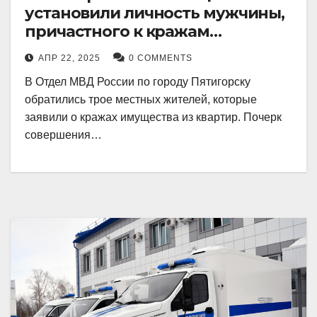
установили личность мужчины,
причастного к кражам
имущества из квартир в
АПР 22, 2025
0 COMMENTS
Пятигорске
В Отдел МВД России по городу Пятигорску
обратились трое местных жителей, которые
заявили о кражах имущества из квартир. Почерк
совершения…