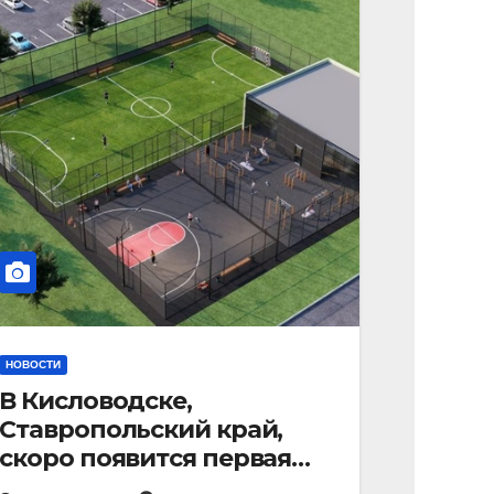
НОВОСТИ
В Кисловодске,
Ставропольский край,
скоро появится первая
«умная площадка».