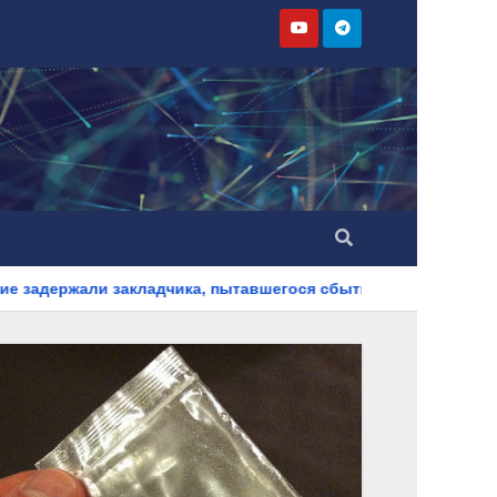
адчика, пытавшегося сбыть партию синтетического наркотика