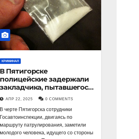
КРИМИНАЛ
В Пятигорске
полицейские задержали
закладчика, пытавшегося
сбыть партию
АПР 22, 2025
0 COMMENTS
синтетического
В черте Пятигорска сотрудники
наркотика
Госавтоинспекции, двигаясь по
маршруту патрулирования, заметили
молодого человека, идущего со стороны