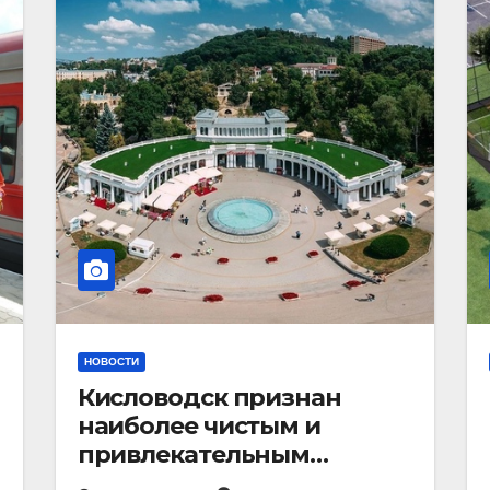
НОВОСТИ
Кисловодск признан
наиболее чистым и
привлекательным
курортным городом в