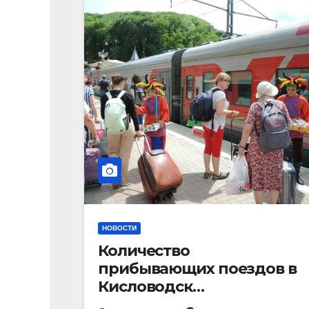
НОВОСТИ
Количество
прибывающих поездов в
Кисловодск
стремительно