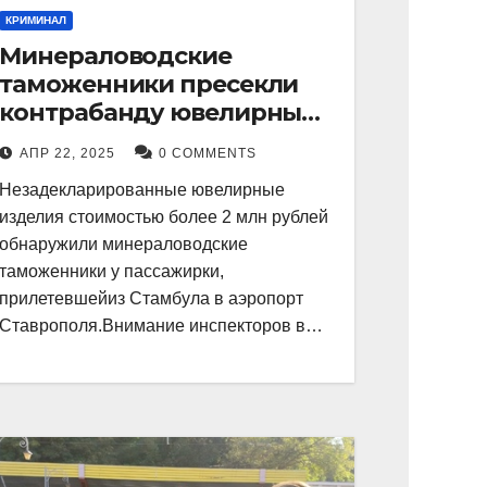
КРИМИНАЛ
Минераловодские
таможенники пресекли
контрабанду ювелирных
изделий на 2 млн рублей
АПР 22, 2025
0 COMMENTS
Незадекларированные ювелирные
изделия стоимостью более 2 млн рублей
обнаружили минераловодские
таможенники у пассажирки,
прилетевшейиз Стамбула в аэропорт
Ставрополя.Внимание инспекторов в…