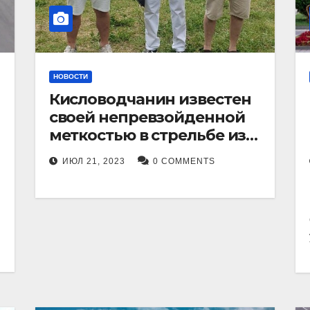
НОВОСТИ
Кисловодчанин известен
своей непревзойденной
меткостью в стрельбе из
лука, и его успехи
ИЮЛ 21, 2023
0 COMMENTS
прославили его в
Ставропольском крае.