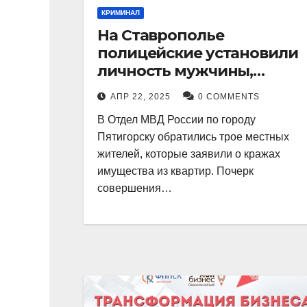
КРИМИНАЛ
На Ставрополье
полицейские установили
личность мужчины,
причастного к кражам
АПР 22, 2025
0 COMMENTS
имущества из квартир в
В Отдел МВД России по городу
Пятигорске
Пятигорску обратились трое местных
жителей, которые заявили о кражах
имущества из квартир. Почерк
совершения…