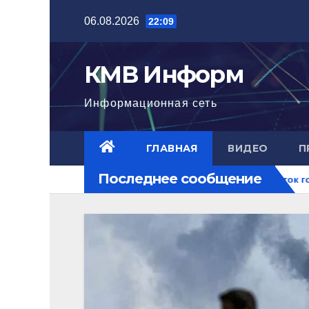
Перейти
06.08.2026
22:09
к
содержимому
КМВ Информ
Информационная сеть
ГЛАВНАЯ
ВИДЕО
П
Последнее сообщение
гла нового уровня
Ближний Восток горит. РФ на перекре