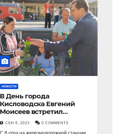
НОВОСТИ
В День города
Кисловодска Евгений
Моисеев встретил
прибывший поезд с
СЕН 9, 2023
0 COMMENTS
туристами.
С 8 утра на железнодорожной станции