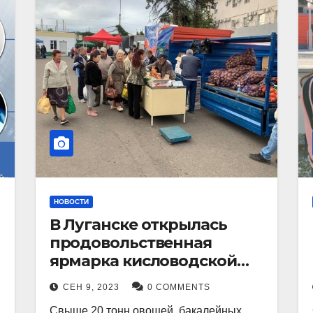
НОВОСТИ
В Луганске открылась
продовольственная
ярмарка кисловодской
продукции.
СЕН 9, 2023
0 COMMENTS
Свыше 20 тонн овощей, бакалейных