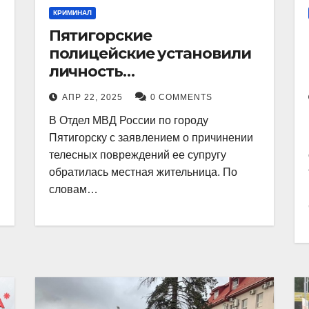
КРИМИНАЛ
Пятигорские
полицейские установили
личность
злоумышленника,
АПР 22, 2025
0 COMMENTS
причинившего телесные
В Отдел МВД России по городу
повреждения местному
Пятигорску с заявлением о причинении
жителю
телесных повреждений ее супругу
обратилась местная жительница. По
словам…