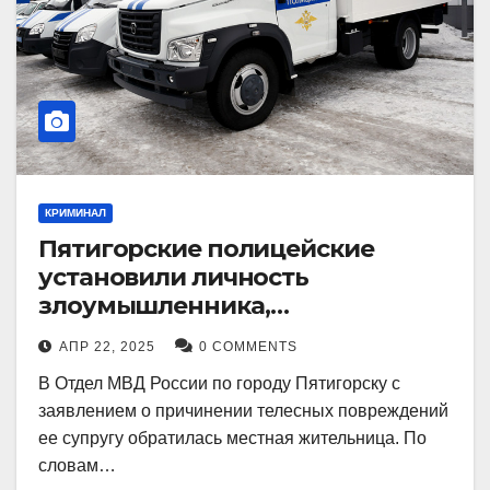
КРИМИНАЛ
Пятигорские полицейские
установили личность
злоумышленника,
причинившего телесные
АПР 22, 2025
0 COMMENTS
повреждения местному жителю
В Отдел МВД России по городу Пятигорску с
заявлением о причинении телесных повреждений
ее супругу обратилась местная жительница. По
словам…