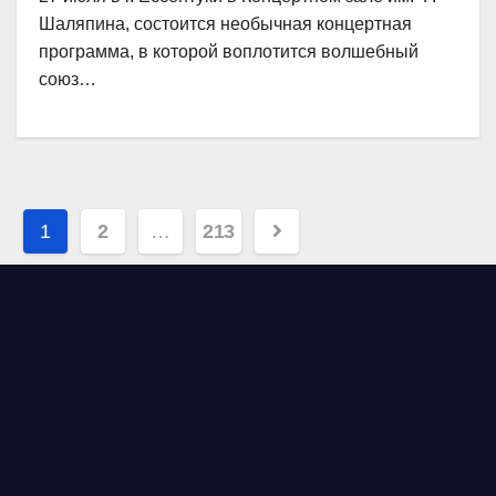
Шаляпина, состоится необычная концертная
программа, в которой воплотится волшебный
союз…
Навигация
1
2
…
213
по
записям