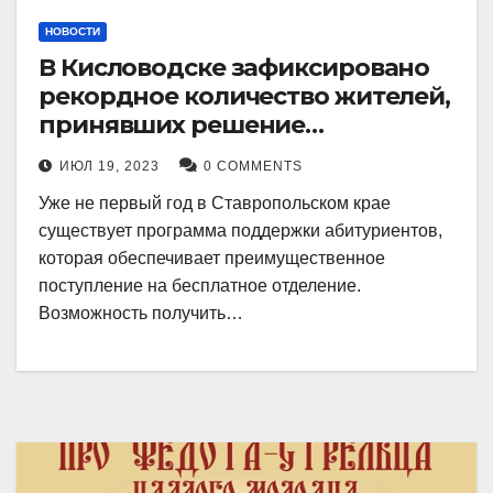
НОВОСТИ
В Кисловодске зафиксировано
рекордное количество жителей,
принявших решение
воспользоваться
ИЮЛ 19, 2023
0 COMMENTS
установленными мерами, с
Уже не первый год в Ставропольском крае
целью поступления в
существует программа поддержки абитуриентов,
медицинский вуз в районе.
которая обеспечивает преимущественное
поступление на бесплатное отделение.
Возможность получить…