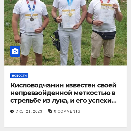
НОВОСТИ
Кисловодчанин известен своей
непревзойденной меткостью в
стрельбе из лука, и его успехи
прославили его в
ИЮЛ 21, 2023
0 COMMENTS
Ставропольском крае.