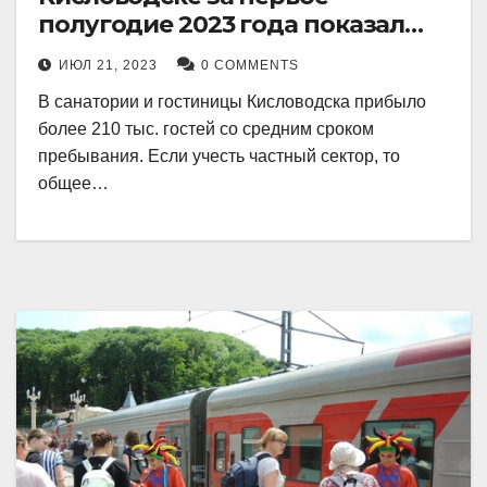
полугодие 2023 года показал
рекордный рост в 21 процент.
ИЮЛ 21, 2023
0 COMMENTS
В санатории и гостиницы Кисловодска прибыло
более 210 тыс. гостей со средним сроком
пребывания. Если учесть частный сектор, то
общее…