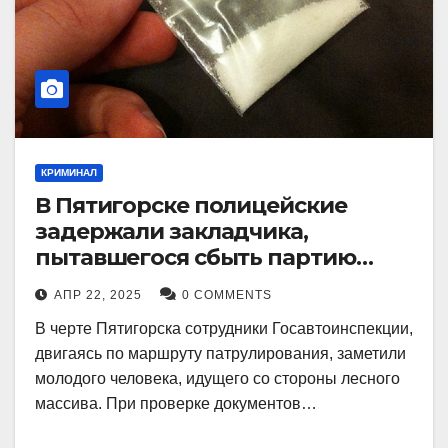
КРИМИНАЛ
В Пятигорске полицейские
задержали закладчика,
пытавшегося сбыть партию
синтетического наркотика
АПР 22, 2025
0 COMMENTS
В черте Пятигорска сотрудники Госавтоинспекции,
двигаясь по маршруту патрулирования, заметили
молодого человека, идущего со стороны лесного
массива. При проверке документов…