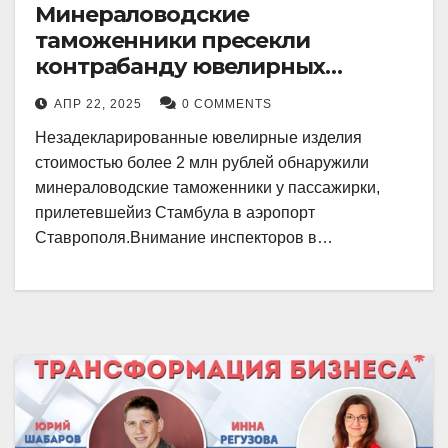
Минераловодские
таможенники пресекли
контрабанду ювелирных
изделий на 2 млн рублей
АПР 22, 2025
0 COMMENTS
Незадекларированные ювелирные изделия
стоимостью более 2 млн рублей обнаружили
минераловодские таможенники у пассажирки,
прилетевшейиз Стамбула в аэропорт
Ставрополя.Внимание инспекторов в…