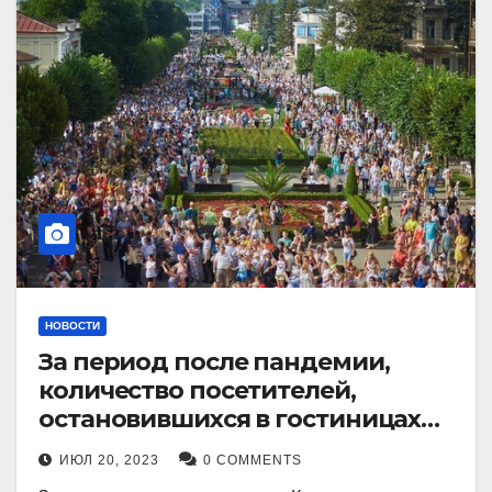
НОВОСТИ
За период после пандемии,
количество посетителей,
остановившихся в гостиницах
Кисловодска, выросло в 2,5 раза.
ИЮЛ 20, 2023
0 COMMENTS