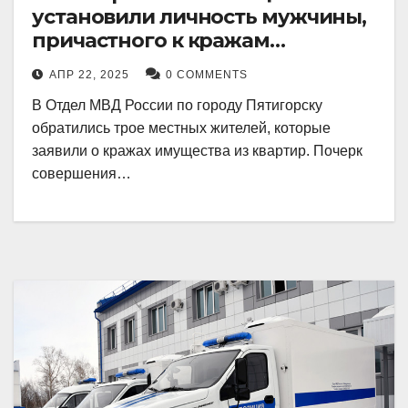
установили личность мужчины,
причастного к кражам
имущества из квартир в
АПР 22, 2025
0 COMMENTS
Пятигорске
В Отдел МВД России по городу Пятигорску
обратились трое местных жителей, которые
заявили о кражах имущества из квартир. Почерк
совершения…