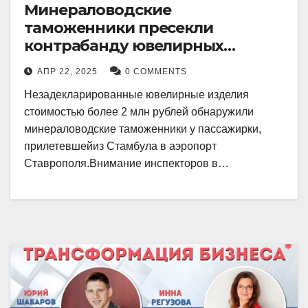
Минераловодские
таможенники пресекли
контрабанду ювелирных
изделий на 2 млн рублей
АПР 22, 2025
0 COMMENTS
Незадекларированные ювелирные изделия
стоимостью более 2 млн рублей обнаружили
минераловодские таможенники у пассажирки,
прилетевшейиз Стамбула в аэропорт
Ставрополя.Внимание инспекторов в…