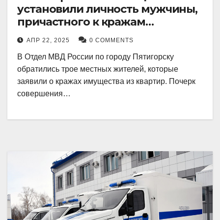
установили личность мужчины,
причастного к кражам
имущества из квартир в
АПР 22, 2025
0 COMMENTS
Пятигорске
В Отдел МВД России по городу Пятигорску
обратились трое местных жителей, которые
заявили о кражах имущества из квартир. Почерк
совершения…