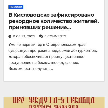
НОВОСТИ
В Кисловодске зафиксировано
рекордное количество жителей,
принявших решение
воспользоваться
ИЮЛ 19, 2023
0 COMMENTS
установленными мерами, с
Уже не первый год в Ставропольском крае
целью поступления в
существует программа поддержки абитуриентов,
медицинский вуз в районе.
которая обеспечивает преимущественное
поступление на бесплатное отделение.
Возможность получить…