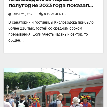
полугодие 2023 года показал
рекордный рост в 21 процент.
ИЮЛ 21, 2023
0 COMMENTS
В санатории и гостиницы Кисловодска прибыло
более 210 тыс. гостей со средним сроком
пребывания. Если учесть частный сектор, то
общее…