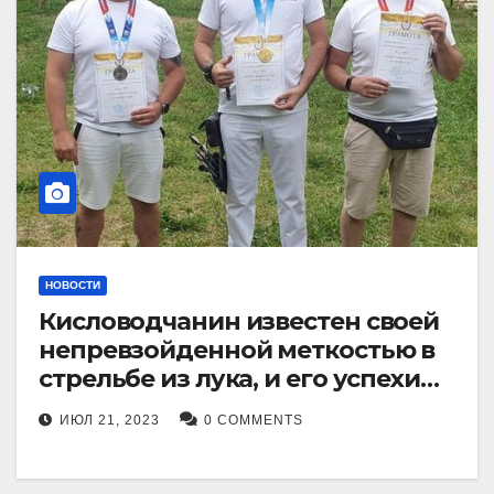
НОВОСТИ
Кисловодчанин известен своей
непревзойденной меткостью в
стрельбе из лука, и его успехи
прославили его в
ИЮЛ 21, 2023
0 COMMENTS
Ставропольском крае.