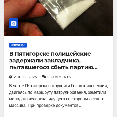
КРИМИНАЛ
В Пятигорске полицейские
задержали закладчика,
пытавшегося сбыть партию
синтетического наркотика
АПР 22, 2025
0 COMMENTS
В черте Пятигорска сотрудники Госавтоинспекции,
двигаясь по маршруту патрулирования, заметили
молодого человека, идущего со стороны лесного
массива. При проверке документов…