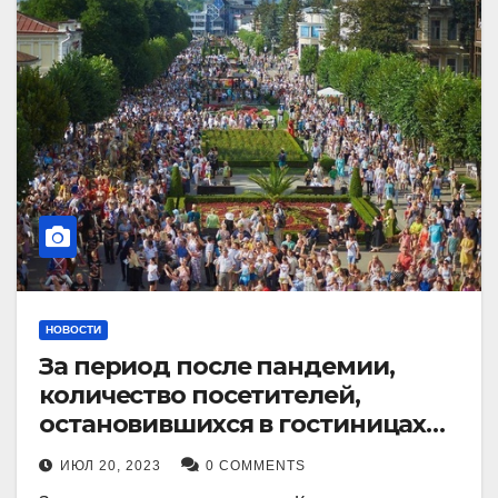
НОВОСТИ
За период после пандемии,
количество посетителей,
остановившихся в гостиницах
Кисловодска, выросло в 2,5 раза.
ИЮЛ 20, 2023
0 COMMENTS