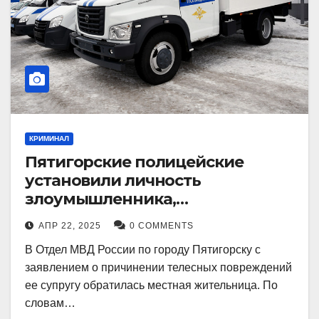
КРИМИНАЛ
Пятигорские полицейские
установили личность
злоумышленника,
причинившего телесные
АПР 22, 2025
0 COMMENTS
повреждения местному жителю
В Отдел МВД России по городу Пятигорску с
заявлением о причинении телесных повреждений
ее супругу обратилась местная жительница. По
словам…