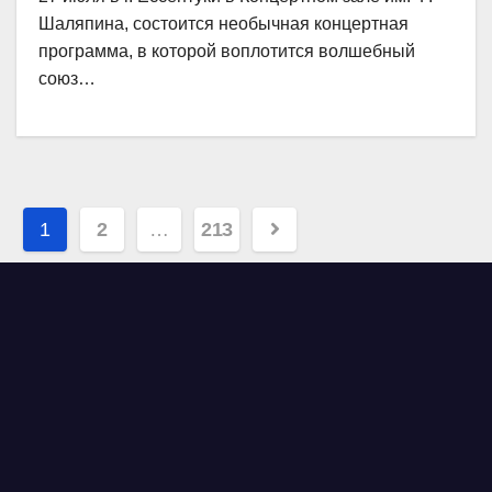
Шаляпина, состоится необычная концертная
программа, в которой воплотится волшебный
союз…
Навигация
1
2
…
213
по
записям