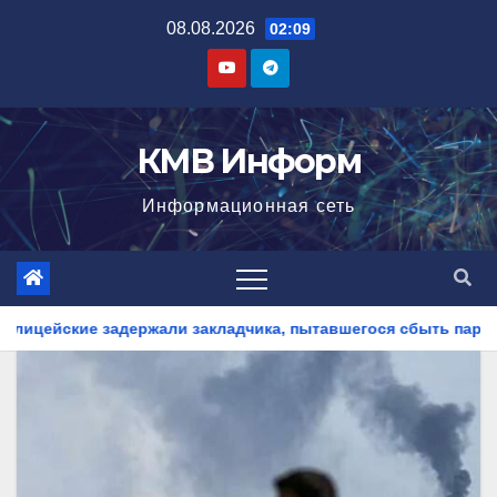
Перейти
08.08.2026
02:09
к
содержимому
КМВ Информ
Информационная сеть
адчика, пытавшегося сбыть партию синтетического наркотика