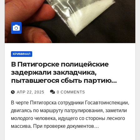
КРИМИНАЛ
В Пятигорске полицейские
задержали закладчика,
пытавшегося сбыть партию
синтетического наркотика
АПР 22, 2025
0 COMMENTS
В черте Пятигорска сотрудники Госавтоинспекции,
двигаясь по маршруту патрулирования, заметили
молодого человека, идущего со стороны лесного
массива. При проверке документов…