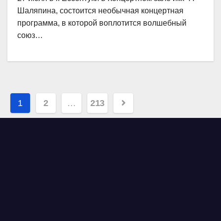
Шаляпина, состоится необычная концертная
программа, в которой воплотится волшебный
союз…
Навигация
1
2
…
213
по
записям