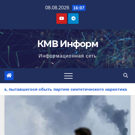
Перейти
08.08.2026
16:07
к
содержимому
КМВ Информ
Информационная сеть
тию синтетического наркотика
На Ставрополье полицейс