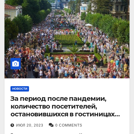
НОВОСТИ
За период после пандемии,
количество посетителей,
остановившихся в гостиницах
Кисловодска, выросло в 2,5 раза.
ИЮЛ 20, 2023
0 COMMENTS