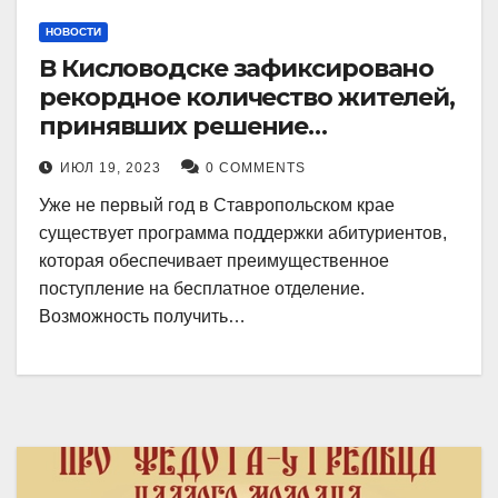
НОВОСТИ
В Кисловодске зафиксировано
рекордное количество жителей,
принявших решение
воспользоваться
ИЮЛ 19, 2023
0 COMMENTS
установленными мерами, с
Уже не первый год в Ставропольском крае
целью поступления в
существует программа поддержки абитуриентов,
медицинский вуз в районе.
которая обеспечивает преимущественное
поступление на бесплатное отделение.
Возможность получить…