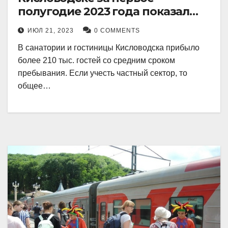
полугодие 2023 года показал
рекордный рост в 21 процент.
ИЮЛ 21, 2023
0 COMMENTS
В санатории и гостиницы Кисловодска прибыло
более 210 тыс. гостей со средним сроком
пребывания. Если учесть частный сектор, то
общее…