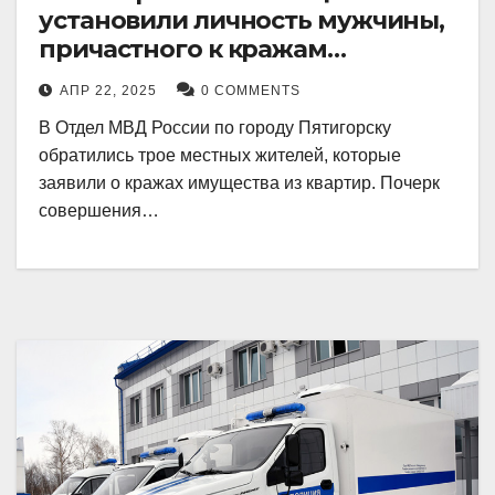
установили личность мужчины,
причастного к кражам
имущества из квартир в
АПР 22, 2025
0 COMMENTS
Пятигорске
В Отдел МВД России по городу Пятигорску
обратились трое местных жителей, которые
заявили о кражах имущества из квартир. Почерк
совершения…