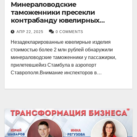
Минераловодские
таможенники пресекли
контрабанду ювелирных
изделий на 2 млн рублей
АПР 22, 2025
0 COMMENTS
Незадекларированные ювелирные изделия
стоимостью более 2 млн рублей обнаружили
минераловодские таможенники у пассажирки,
прилетевшейиз Стамбула в аэропорт
Ставрополя.Внимание инспекторов в…