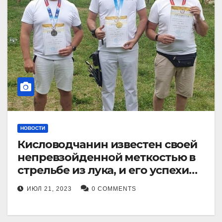
НОВОСТИ
Кисловодчанин известен своей
непревзойденной меткостью в
стрельбе из лука, и его успехи
прославили его в
ИЮЛ 21, 2023
0 COMMENTS
Ставропольском крае.