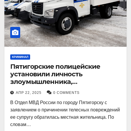
КРИМИНАЛ
Пятигорские полицейские
установили личность
злоумышленника,
причинившего телесные
АПР 22, 2025
0 COMMENTS
повреждения местному жителю
В Отдел МВД России по городу Пятигорску с
заявлением о причинении телесных повреждений
ее супругу обратилась местная жительница. По
словам…