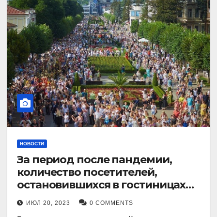
НОВОСТИ
За период после пандемии,
количество посетителей,
остановившихся в гостиницах
Кисловодска, выросло в 2,5 раза.
ИЮЛ 20, 2023
0 COMMENTS