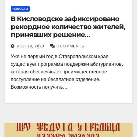
НОВОСТИ
В Кисловодске зафиксировано
рекордное количество жителей,
принявших решение
воспользоваться
ИЮЛ 19, 2023
0 COMMENTS
установленными мерами, с
Уже не первый год в Ставропольском крае
целью поступления в
существует программа поддержки абитуриентов,
медицинский вуз в районе.
которая обеспечивает преимущественное
поступление на бесплатное отделение.
Возможность получить…