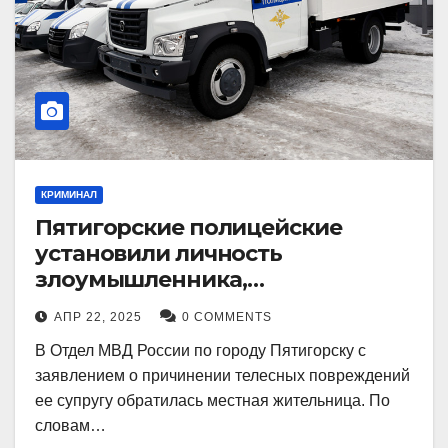
КРИМИНАЛ
Пятигорские полицейские
установили личность
злоумышленника,
причинившего телесные
АПР 22, 2025
0 COMMENTS
повреждения местному жителю
В Отдел МВД России по городу Пятигорску с
заявлением о причинении телесных повреждений
ее супругу обратилась местная жительница. По
словам…