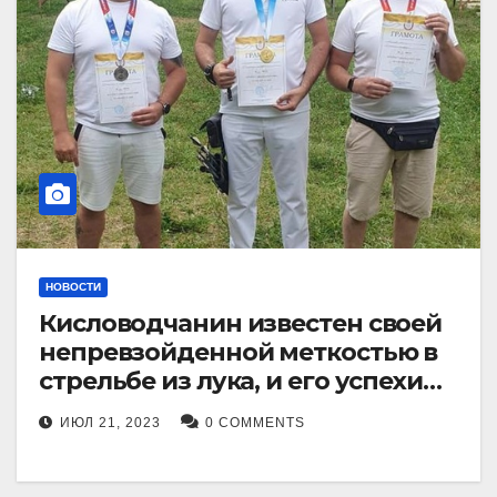
НОВОСТИ
Кисловодчанин известен своей
непревзойденной меткостью в
стрельбе из лука, и его успехи
прославили его в
ИЮЛ 21, 2023
0 COMMENTS
Ставропольском крае.