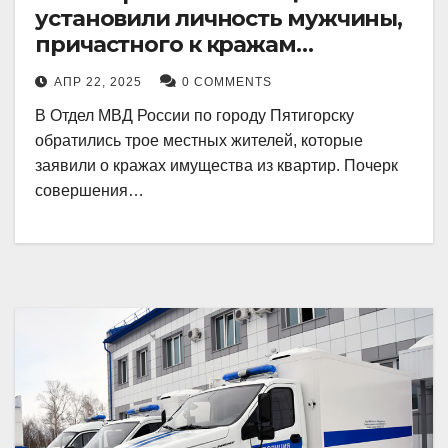
установили личность мужчины,
причастного к кражам
имущества из квартир в
АПР 22, 2025
0 COMMENTS
Пятигорске
В Отдел МВД России по городу Пятигорску
обратились трое местных жителей, которые
заявили о кражах имущества из квартир. Почерк
совершения…