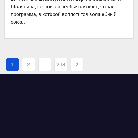
Шаляпина, состоится необычная концертная
программа, в которой воплотится волшебный
союз…
Навигация
1
2
…
213
по
записям