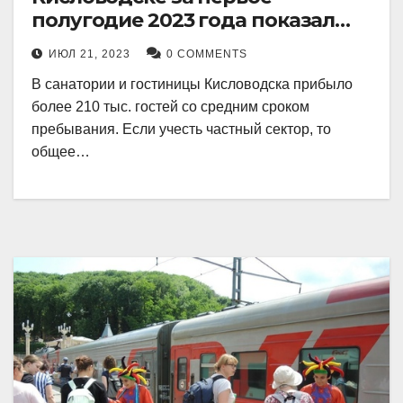
полугодие 2023 года показал
рекордный рост в 21 процент.
ИЮЛ 21, 2023
0 COMMENTS
В санатории и гостиницы Кисловодска прибыло
более 210 тыс. гостей со средним сроком
пребывания. Если учесть частный сектор, то
общее…