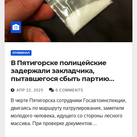
КРИМИНАЛ
В Пятигорске полицейские
задержали закладчика,
пытавшегося сбыть партию
синтетического наркотика
АПР 22, 2025
0 COMMENTS
В черте Пятигорска сотрудники Госавтоинспекции,
двигаясь по маршруту патрулирования, заметили
молодого человека, идущего со стороны лесного
массива. При проверке документов…