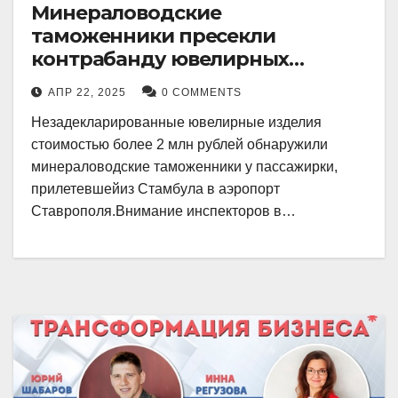
Минераловодские
таможенники пресекли
контрабанду ювелирных
изделий на 2 млн рублей
АПР 22, 2025
0 COMMENTS
Незадекларированные ювелирные изделия
стоимостью более 2 млн рублей обнаружили
минераловодские таможенники у пассажирки,
прилетевшейиз Стамбула в аэропорт
Ставрополя.Внимание инспекторов в…