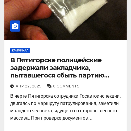
КРИМИНАЛ
В Пятигорске полицейские
задержали закладчика,
пытавшегося сбыть партию
синтетического наркотика
АПР 22, 2025
0 COMMENTS
В черте Пятигорска сотрудники Госавтоинспекции,
двигаясь по маршруту патрулирования, заметили
молодого человека, идущего со стороны лесного
массива. При проверке документов…