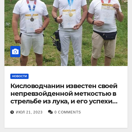
НОВОСТИ
Кисловодчанин известен своей
непревзойденной меткостью в
стрельбе из лука, и его успехи
прославили его в
ИЮЛ 21, 2023
0 COMMENTS
Ставропольском крае.