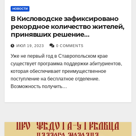
НОВОСТИ
В Кисловодске зафиксировано
рекордное количество жителей,
принявших решение
воспользоваться
ИЮЛ 19, 2023
0 COMMENTS
установленными мерами, с
Уже не первый год в Ставропольском крае
целью поступления в
существует программа поддержки абитуриентов,
медицинский вуз в районе.
которая обеспечивает преимущественное
поступление на бесплатное отделение.
Возможность получить…