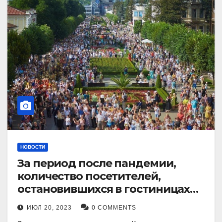
НОВОСТИ
За период после пандемии,
количество посетителей,
остановившихся в гостиницах
Кисловодска, выросло в 2,5 раза.
ИЮЛ 20, 2023
0 COMMENTS