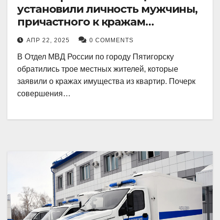
установили личность мужчины,
причастного к кражам
имущества из квартир в
АПР 22, 2025
0 COMMENTS
Пятигорске
В Отдел МВД России по городу Пятигорску
обратились трое местных жителей, которые
заявили о кражах имущества из квартир. Почерк
совершения…