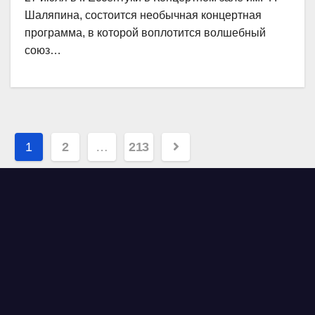
Шаляпина, состоится необычная концертная
программа, в которой воплотится волшебный
союз…
Навигация
1
2
…
213
по
записям