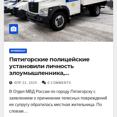
КРИМИНАЛ
Пятигорские полицейские
установили личность
злоумышленника,
причинившего телесные
АПР 22, 2025
0 COMMENTS
повреждения местному жителю
В Отдел МВД России по городу Пятигорску с
заявлением о причинении телесных повреждений
ее супругу обратилась местная жительница. По
словам…