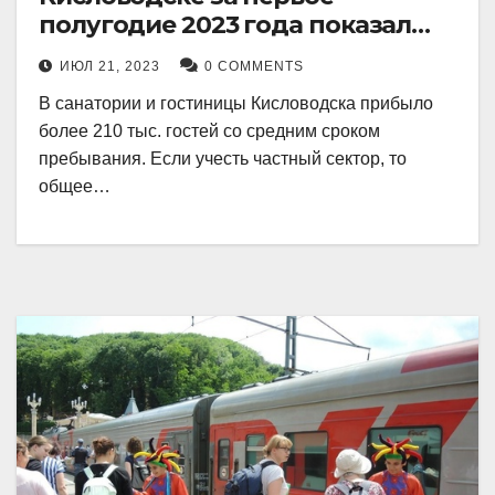
полугодие 2023 года показал
рекордный рост в 21 процент.
ИЮЛ 21, 2023
0 COMMENTS
В санатории и гостиницы Кисловодска прибыло
более 210 тыс. гостей со средним сроком
пребывания. Если учесть частный сектор, то
общее…