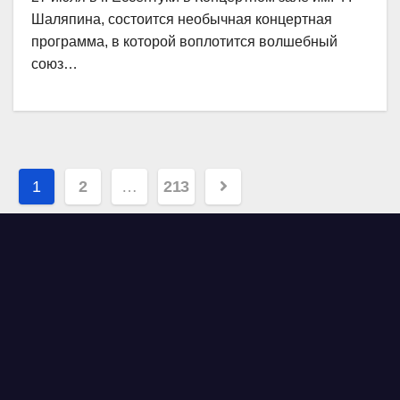
Шаляпина, состоится необычная концертная
программа, в которой воплотится волшебный
союз…
Навигация
1
2
…
213
по
записям