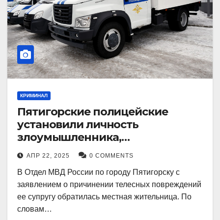
КРИМИНАЛ
Пятигорские полицейские
установили личность
злоумышленника,
причинившего телесные
АПР 22, 2025
0 COMMENTS
повреждения местному жителю
В Отдел МВД России по городу Пятигорску с
заявлением о причинении телесных повреждений
ее супругу обратилась местная жительница. По
словам…