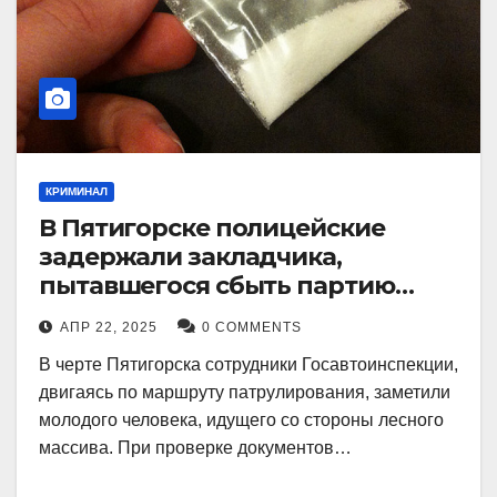
КРИМИНАЛ
В Пятигорске полицейские
задержали закладчика,
пытавшегося сбыть партию
синтетического наркотика
АПР 22, 2025
0 COMMENTS
В черте Пятигорска сотрудники Госавтоинспекции,
двигаясь по маршруту патрулирования, заметили
молодого человека, идущего со стороны лесного
массива. При проверке документов…