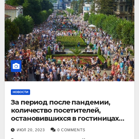
НОВОСТИ
За период после пандемии,
количество посетителей,
остановившихся в гостиницах
Кисловодска, выросло в 2,5 раза.
ИЮЛ 20, 2023
0 COMMENTS