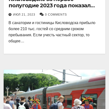
полугодие 2023 года показал
рекордный рост в 21 процент.
ИЮЛ 21, 2023
0 COMMENTS
В санатории и гостиницы Кисловодска прибыло
более 210 тыс. гостей со средним сроком
пребывания. Если учесть частный сектор, то
общее…