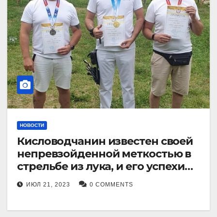
НОВОСТИ
Кисловодчанин известен своей
непревзойденной меткостью в
стрельбе из лука, и его успехи
прославили его в
ИЮЛ 21, 2023
0 COMMENTS
Ставропольском крае.