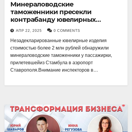
Минераловодские
таможенники пресекли
контрабанду ювелирных
изделий на 2 млн рублей
АПР 22, 2025
0 COMMENTS
Незадекларированные ювелирные изделия
стоимостью более 2 млн рублей обнаружили
минераловодские таможенники у пассажирки,
прилетевшейиз Стамбула в аэропорт
Ставрополя.Внимание инспекторов в…