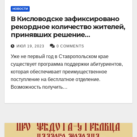
НОВОСТИ
В Кисловодске зафиксировано
рекордное количество жителей,
принявших решение
воспользоваться
ИЮЛ 19, 2023
0 COMMENTS
установленными мерами, с
Уже не первый год в Ставропольском крае
целью поступления в
существует программа поддержки абитуриентов,
медицинский вуз в районе.
которая обеспечивает преимущественное
поступление на бесплатное отделение.
Возможность получить…