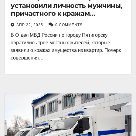
установили личность мужчины,
причастного к кражам
имущества из квартир в
АПР 22, 2025
0 COMMENTS
Пятигорске
В Отдел МВД России по городу Пятигорску
обратились трое местных жителей, которые
заявили о кражах имущества из квартир. Почерк
совершения…