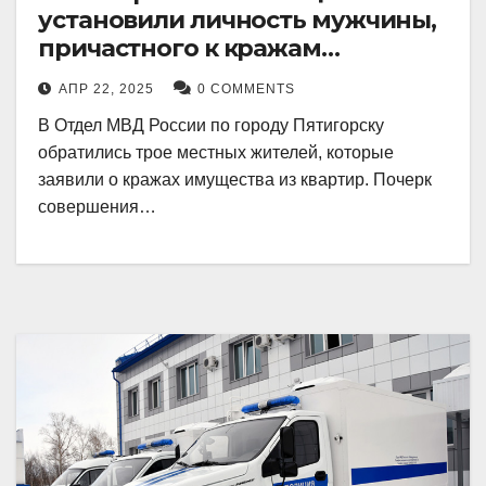
установили личность мужчины,
причастного к кражам
имущества из квартир в
АПР 22, 2025
0 COMMENTS
Пятигорске
В Отдел МВД России по городу Пятигорску
обратились трое местных жителей, которые
заявили о кражах имущества из квартир. Почерк
совершения…