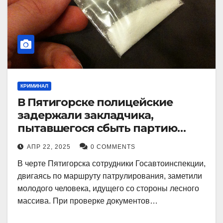
КРИМИНАЛ
В Пятигорске полицейские
задержали закладчика,
пытавшегося сбыть партию
синтетического наркотика
АПР 22, 2025
0 COMMENTS
В черте Пятигорска сотрудники Госавтоинспекции,
двигаясь по маршруту патрулирования, заметили
молодого человека, идущего со стороны лесного
массива. При проверке документов…