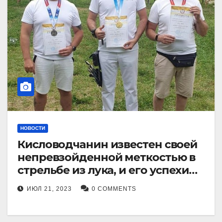
НОВОСТИ
Кисловодчанин известен своей
непревзойденной меткостью в
стрельбе из лука, и его успехи
прославили его в
ИЮЛ 21, 2023
0 COMMENTS
Ставропольском крае.