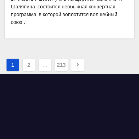
Шаляпина, состоится необычная концертная
программа, в которой воплотится волшебный
союз…
Навигация
1
2
…
213
по
записям