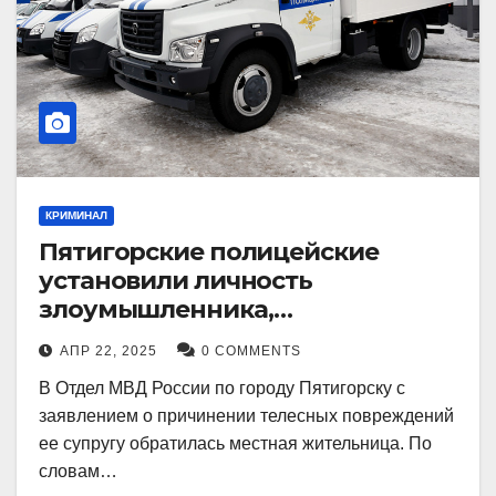
КРИМИНАЛ
Пятигорские полицейские
установили личность
злоумышленника,
причинившего телесные
АПР 22, 2025
0 COMMENTS
повреждения местному жителю
В Отдел МВД России по городу Пятигорску с
заявлением о причинении телесных повреждений
ее супругу обратилась местная жительница. По
словам…