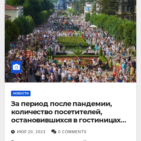
НОВОСТИ
За период после пандемии,
количество посетителей,
остановившихся в гостиницах
Кисловодска, выросло в 2,5 раза.
ИЮЛ 20, 2023
0 COMMENTS