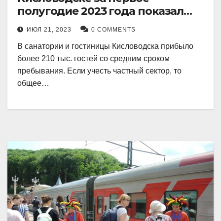
полугодие 2023 года показал
рекордный рост в 21 процент.
ИЮЛ 21, 2023
0 COMMENTS
В санатории и гостиницы Кисловодска прибыло
более 210 тыс. гостей со средним сроком
пребывания. Если учесть частный сектор, то
общее…