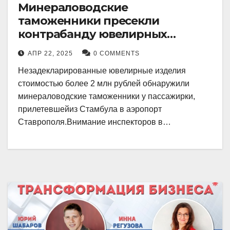
Минераловодские
таможенники пресекли
контрабанду ювелирных
изделий на 2 млн рублей
АПР 22, 2025
0 COMMENTS
Незадекларированные ювелирные изделия
стоимостью более 2 млн рублей обнаружили
минераловодские таможенники у пассажирки,
прилетевшейиз Стамбула в аэропорт
Ставрополя.Внимание инспекторов в…