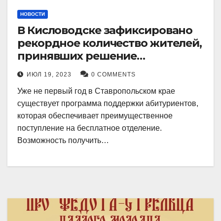
НОВОСТИ
В Кисловодске зафиксировано
рекордное количество жителей,
принявших решение
воспользоваться
ИЮЛ 19, 2023
0 COMMENTS
установленными мерами, с
Уже не первый год в Ставропольском крае
целью поступления в
существует программа поддержки абитуриентов,
медицинский вуз в районе.
которая обеспечивает преимущественное
поступление на бесплатное отделение.
Возможность получить…