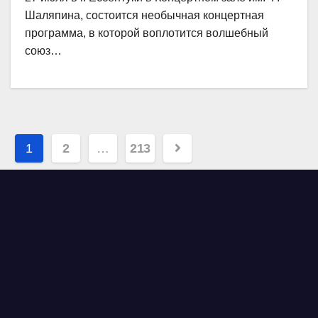
Шаляпина, состоится необычная концертная
программа, в которой воплотится волшебный
союз…
Навигация
1
2
…
213
по
записям