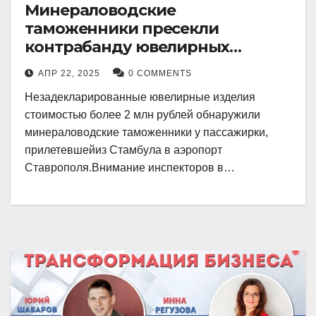
Минераловодские
таможенники пресекли
контрабанду ювелирных
изделий на 2 млн рублей
АПР 22, 2025
0 COMMENTS
Незадекларированные ювелирные изделия
стоимостью более 2 млн рублей обнаружили
минераловодские таможенники у пассажирки,
прилетевшейиз Стамбула в аэропорт
Ставрополя.Внимание инспекторов в…