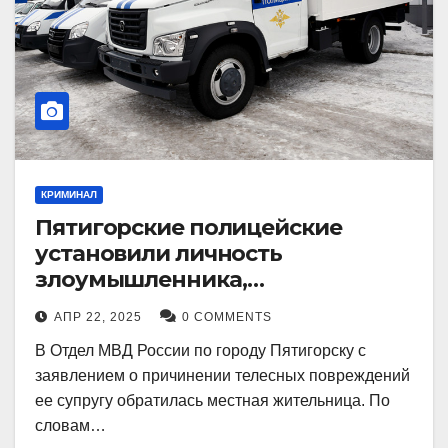
КРИМИНАЛ
Пятигорские полицейские
установили личность
злоумышленника,
причинившего телесные
АПР 22, 2025
0 COMMENTS
повреждения местному жителю
В Отдел МВД России по городу Пятигорску с
заявлением о причинении телесных повреждений
ее супругу обратилась местная жительница. По
словам…