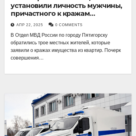
установили личность мужчины,
причастного к кражам
имущества из квартир в
АПР 22, 2025
0 COMMENTS
Пятигорске
В Отдел МВД России по городу Пятигорску
обратились трое местных жителей, которые
заявили о кражах имущества из квартир. Почерк
совершения…