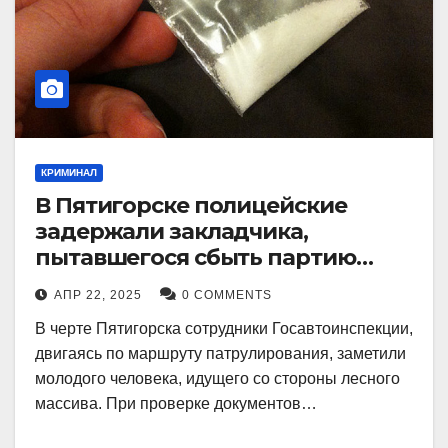
КРИМИНАЛ
В Пятигорске полицейские
задержали закладчика,
пытавшегося сбыть партию
синтетического наркотика
АПР 22, 2025
0 COMMENTS
В черте Пятигорска сотрудники Госавтоинспекции,
двигаясь по маршруту патрулирования, заметили
молодого человека, идущего со стороны лесного
массива. При проверке документов…