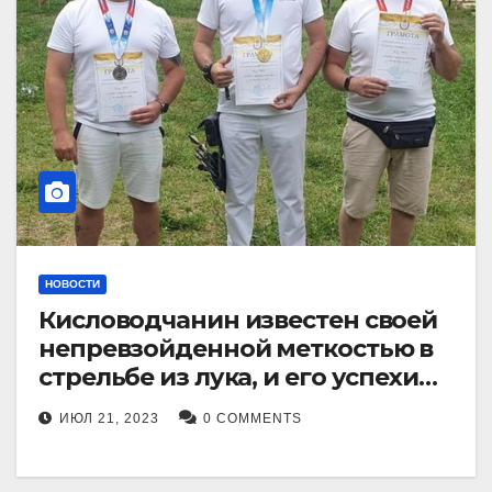
НОВОСТИ
Кисловодчанин известен своей
непревзойденной меткостью в
стрельбе из лука, и его успехи
прославили его в
ИЮЛ 21, 2023
0 COMMENTS
Ставропольском крае.