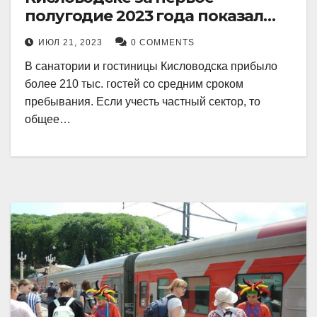
полугодие 2023 года показал
рекордный рост в 21 процент.
ИЮЛ 21, 2023
0 COMMENTS
В санатории и гостиницы Кисловодска прибыло
более 210 тыс. гостей со средним сроком
пребывания. Если учесть частный сектор, то
общее…