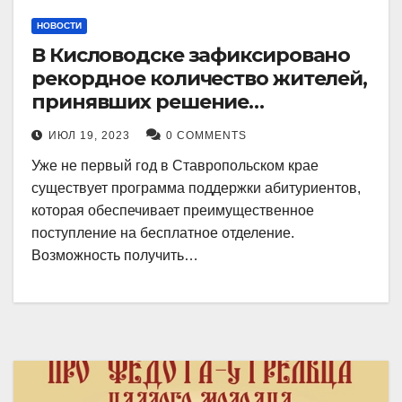
НОВОСТИ
В Кисловодске зафиксировано
рекордное количество жителей,
принявших решение
воспользоваться
ИЮЛ 19, 2023
0 COMMENTS
установленными мерами, с
Уже не первый год в Ставропольском крае
целью поступления в
существует программа поддержки абитуриентов,
медицинский вуз в районе.
которая обеспечивает преимущественное
поступление на бесплатное отделение.
Возможность получить…