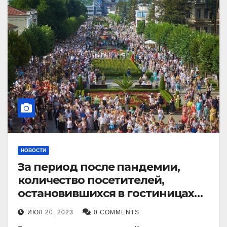
НОВОСТИ
За период после пандемии,
количество посетителей,
остановившихся в гостиницах
Кисловодска, выросло в 2,5 раза.
ИЮЛ 20, 2023
0 COMMENTS