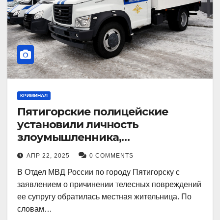
КРИМИНАЛ
Пятигорские полицейские
установили личность
злоумышленника,
причинившего телесные
АПР 22, 2025
0 COMMENTS
повреждения местному жителю
В Отдел МВД России по городу Пятигорску с
заявлением о причинении телесных повреждений
ее супругу обратилась местная жительница. По
словам…