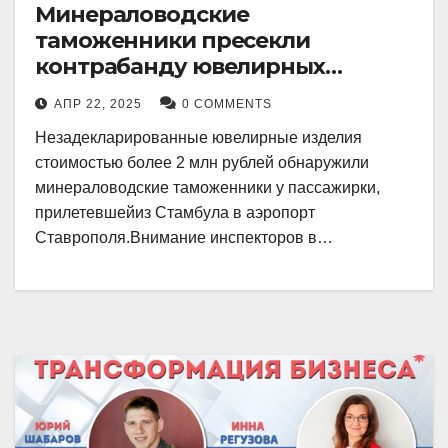
Минераловодские
таможенники пресекли
контрабанду ювелирных
изделий на 2 млн рублей
АПР 22, 2025
0 COMMENTS
Незадекларированные ювелирные изделия
стоимостью более 2 млн рублей обнаружили
минераловодские таможенники у пассажирки,
прилетевшейиз Стамбула в аэропорт
Ставрополя.Внимание инспекторов в…