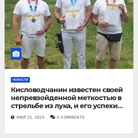
НОВОСТИ
Кисловодчанин известен своей
непревзойденной меткостью в
стрельбе из лука, и его успехи
прославили его в
ИЮЛ 21, 2023
0 COMMENTS
Ставропольском крае.