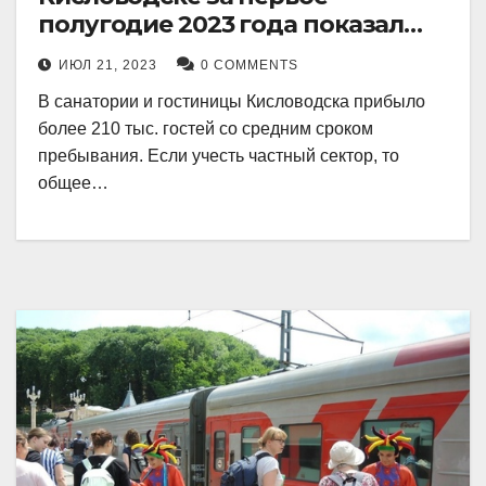
полугодие 2023 года показал
рекордный рост в 21 процент.
ИЮЛ 21, 2023
0 COMMENTS
В санатории и гостиницы Кисловодска прибыло
более 210 тыс. гостей со средним сроком
пребывания. Если учесть частный сектор, то
общее…