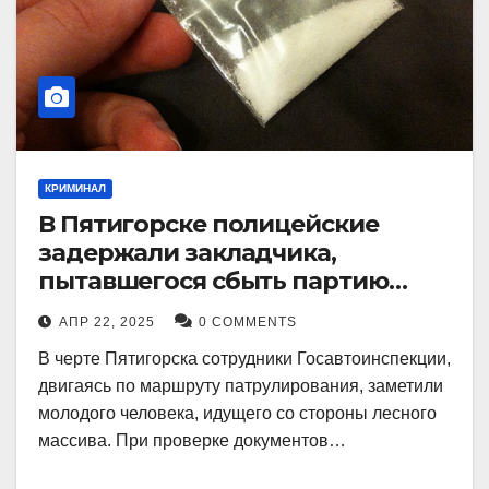
КРИМИНАЛ
В Пятигорске полицейские
задержали закладчика,
пытавшегося сбыть партию
синтетического наркотика
АПР 22, 2025
0 COMMENTS
В черте Пятигорска сотрудники Госавтоинспекции,
двигаясь по маршруту патрулирования, заметили
молодого человека, идущего со стороны лесного
массива. При проверке документов…