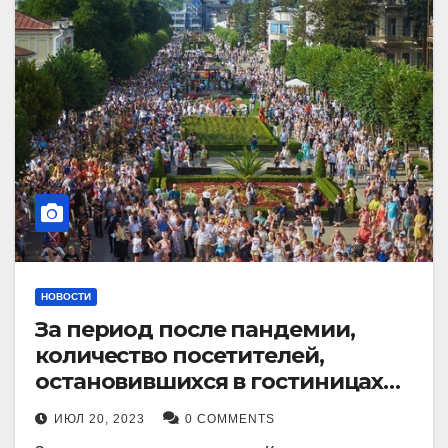
НОВОСТИ
За период после пандемии,
количество посетителей,
остановившихся в гостиницах
Кисловодска, выросло в 2,5 раза.
ИЮЛ 20, 2023
0 COMMENTS