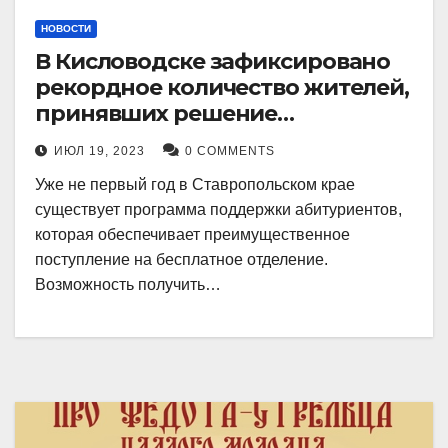
НОВОСТИ
В Кисловодске зафиксировано
рекордное количество жителей,
принявших решение
воспользоваться
ИЮЛ 19, 2023
0 COMMENTS
установленными мерами, с
Уже не первый год в Ставропольском крае
целью поступления в
существует программа поддержки абитуриентов,
медицинский вуз в районе.
которая обеспечивает преимущественное
поступление на бесплатное отделение.
Возможность получить…