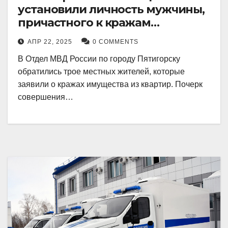
установили личность мужчины,
причастного к кражам
имущества из квартир в
АПР 22, 2025
0 COMMENTS
Пятигорске
В Отдел МВД России по городу Пятигорску
обратились трое местных жителей, которые
заявили о кражах имущества из квартир. Почерк
совершения…