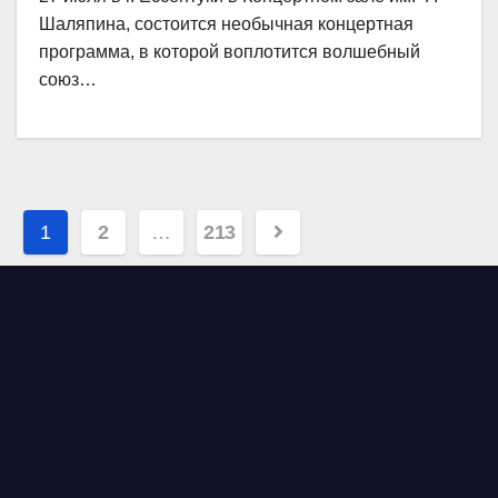
Шаляпина, состоится необычная концертная
программа, в которой воплотится волшебный
союз…
Навигация
1
2
…
213
по
записям