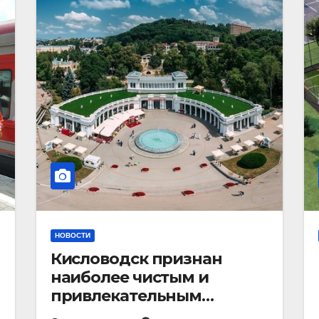
НОВОСТИ
Кисловодск признан
наиболее чистым и
привлекательным
курортным городом в