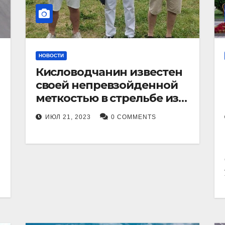
НОВОСТИ
Кисловодчанин известен
своей непревзойденной
меткостью в стрельбе из
лука, и его успехи
ИЮЛ 21, 2023
0 COMMENTS
прославили его в
Ставропольском крае.