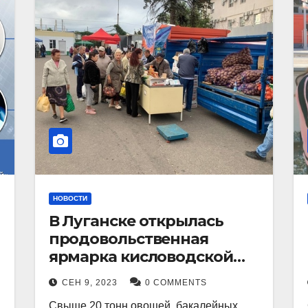
НОВОСТИ
В Луганске открылась
продовольственная
ярмарка кисловодской
продукции.
СЕН 9, 2023
0 COMMENTS
Свыше 20 тонн овощей, бакалейных