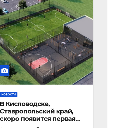
НОВОСТИ
В Кисловодске,
Ставропольский край,
скоро появится первая
«умная площадка».