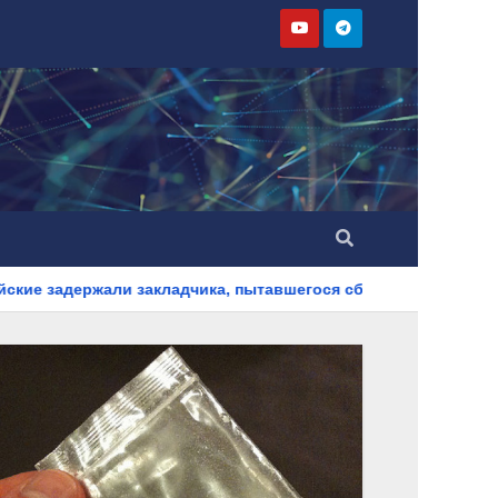
кладчика, пытавшегося сбыть партию синтетического наркот