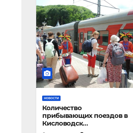
НОВОСТИ
Количество
прибывающих поездов в
Кисловодск
стремительно