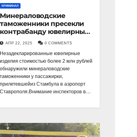
КРИМИНАЛ
Минераловодские
таможенники пресекли
контрабанду ювелирных
изделий на 2 млн рублей
АПР 22, 2025
0 COMMENTS
Незадекларированные ювелирные
изделия стоимостью более 2 млн рублей
обнаружили минераловодские
таможенники у пассажирки,
прилетевшейиз Стамбула в аэропорт
Ставрополя.Внимание инспекторов в…