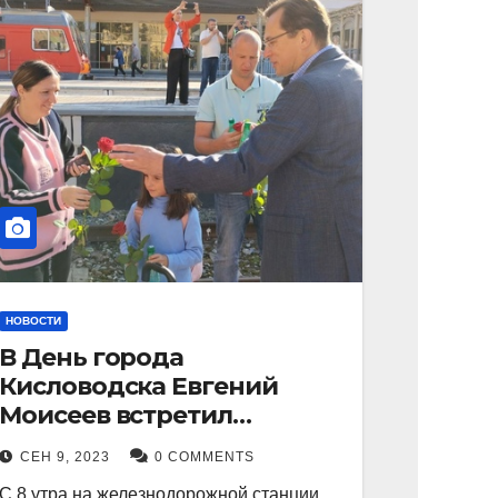
НОВОСТИ
В День города
Кисловодска Евгений
Моисеев встретил
прибывший поезд с
СЕН 9, 2023
0 COMMENTS
туристами.
С 8 утра на железнодорожной станции