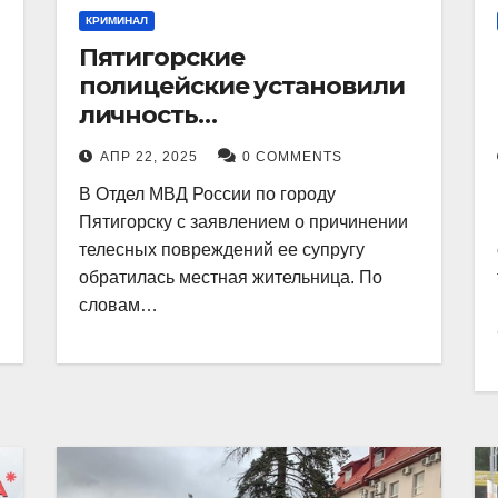
КРИМИНАЛ
Пятигорские
полицейские установили
личность
злоумышленника,
АПР 22, 2025
0 COMMENTS
причинившего телесные
В Отдел МВД России по городу
повреждения местному
Пятигорску с заявлением о причинении
жителю
телесных повреждений ее супругу
обратилась местная жительница. По
словам…