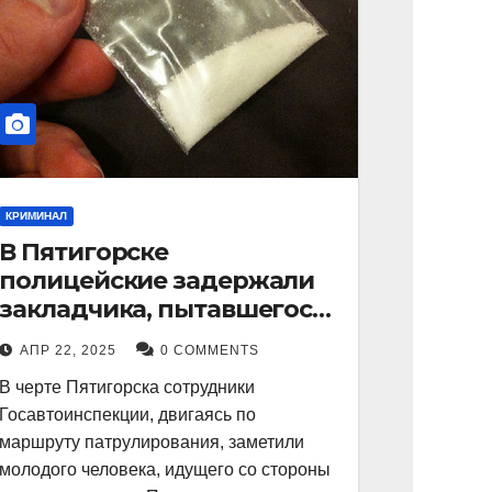
КРИМИНАЛ
В Пятигорске
полицейские задержали
закладчика, пытавшегося
сбыть партию
АПР 22, 2025
0 COMMENTS
синтетического
В черте Пятигорска сотрудники
наркотика
Госавтоинспекции, двигаясь по
маршруту патрулирования, заметили
молодого человека, идущего со стороны