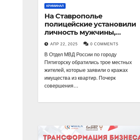
КРИМИНАЛ
На Ставрополье
полицейские установили
личность мужчины,
причастного к кражам
АПР 22, 2025
0 COMMENTS
имущества из квартир в
В Отдел МВД России по городу
Пятигорске
Пятигорску обратились трое местных
жителей, которые заявили о кражах
имущества из квартир. Почерк
совершения…