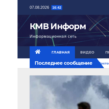
Перейти
07.08.2026
16:42
к
содержимому
КМВ Информ
Информационная сеть
ГЛАВНАЯ
ВИДЕО
П
Последнее сообщение
стигла нового уровня
Ближний Восток горит. РФ на пере