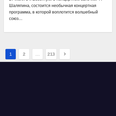
Шаляпина, состоится необычная концертная
программа, в которой воплотится волшебный
союз…
Навигация
1
2
…
213
по
записям