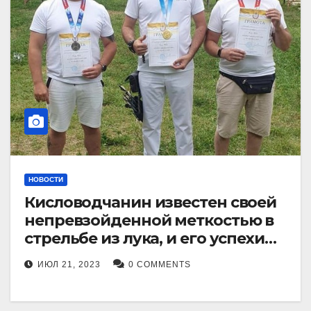
НОВОСТИ
Кисловодчанин известен своей
непревзойденной меткостью в
стрельбе из лука, и его успехи
прославили его в
ИЮЛ 21, 2023
0 COMMENTS
Ставропольском крае.