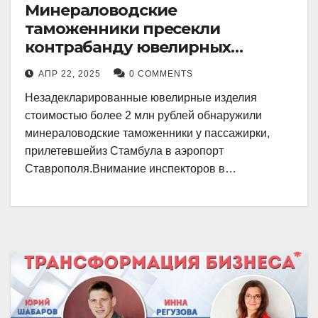
Минераловодские
таможенники пресекли
контрабанду ювелирных
изделий на 2 млн рублей
АПР 22, 2025
0 COMMENTS
Незадекларированные ювелирные изделия
стоимостью более 2 млн рублей обнаружили
минераловодские таможенники у пассажирки,
прилетевшейиз Стамбула в аэропорт
Ставрополя.Внимание инспекторов в…