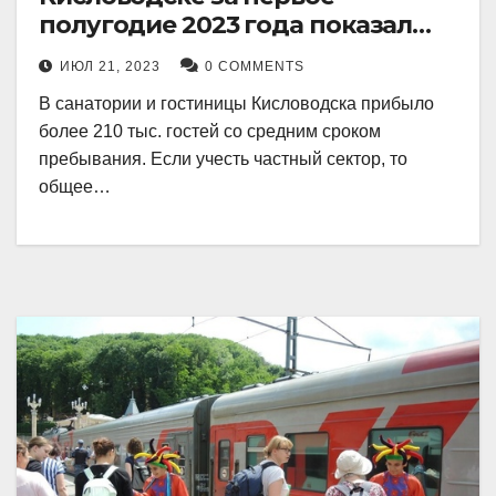
полугодие 2023 года показал
рекордный рост в 21 процент.
ИЮЛ 21, 2023
0 COMMENTS
В санатории и гостиницы Кисловодска прибыло
более 210 тыс. гостей со средним сроком
пребывания. Если учесть частный сектор, то
общее…