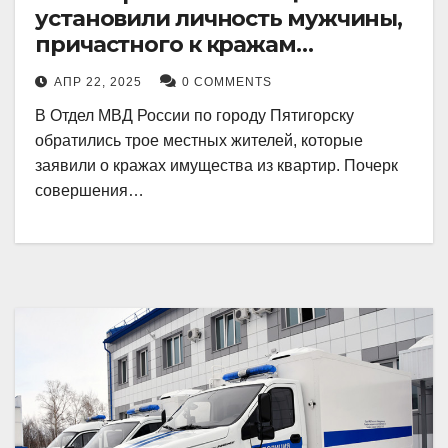
установили личность мужчины,
причастного к кражам
имущества из квартир в
АПР 22, 2025
0 COMMENTS
Пятигорске
В Отдел МВД России по городу Пятигорску
обратились трое местных жителей, которые
заявили о кражах имущества из квартир. Почерк
совершения…