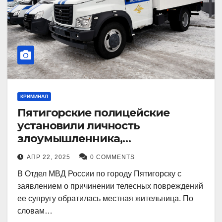
КРИМИНАЛ
Пятигорские полицейские
установили личность
злоумышленника,
причинившего телесные
АПР 22, 2025
0 COMMENTS
повреждения местному жителю
В Отдел МВД России по городу Пятигорску с
заявлением о причинении телесных повреждений
ее супругу обратилась местная жительница. По
словам…