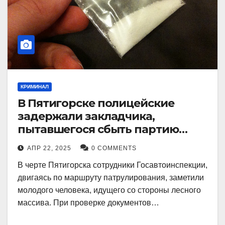
КРИМИНАЛ
В Пятигорске полицейские
задержали закладчика,
пытавшегося сбыть партию
синтетического наркотика
АПР 22, 2025
0 COMMENTS
В черте Пятигорска сотрудники Госавтоинспекции,
двигаясь по маршруту патрулирования, заметили
молодого человека, идущего со стороны лесного
массива. При проверке документов…