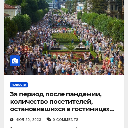
НОВОСТИ
За период после пандемии,
количество посетителей,
остановившихся в гостиницах
Кисловодска, выросло в 2,5 раза.
ИЮЛ 20, 2023
0 COMMENTS