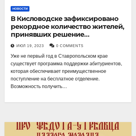
НОВОСТИ
В Кисловодске зафиксировано
рекордное количество жителей,
принявших решение
воспользоваться
ИЮЛ 19, 2023
0 COMMENTS
установленными мерами, с
Уже не первый год в Ставропольском крае
целью поступления в
существует программа поддержки абитуриентов,
медицинский вуз в районе.
которая обеспечивает преимущественное
поступление на бесплатное отделение.
Возможность получить…