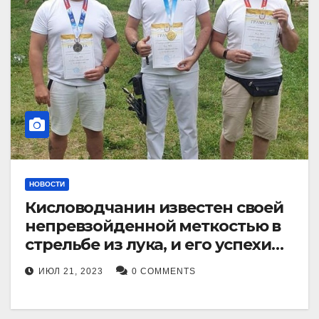
НОВОСТИ
Кисловодчанин известен своей
непревзойденной меткостью в
стрельбе из лука, и его успехи
прославили его в
ИЮЛ 21, 2023
0 COMMENTS
Ставропольском крае.