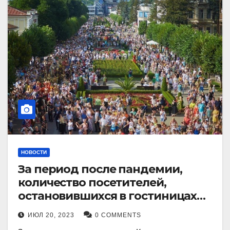
НОВОСТИ
За период после пандемии,
количество посетителей,
остановившихся в гостиницах
Кисловодска, выросло в 2,5 раза.
ИЮЛ 20, 2023
0 COMMENTS