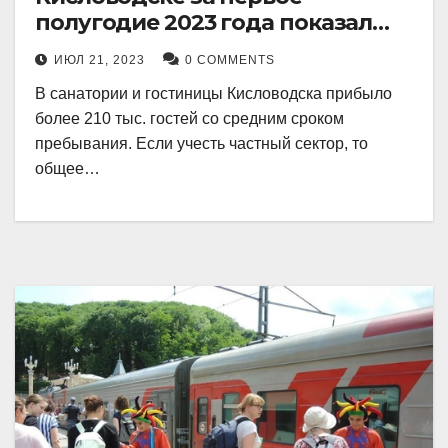
полугодие 2023 года показал
рекордный рост в 21 процент.
ИЮЛ 21, 2023
0 COMMENTS
В санатории и гостиницы Кисловодска прибыло
более 210 тыс. гостей со средним сроком
пребывания. Если учесть частный сектор, то
общее…