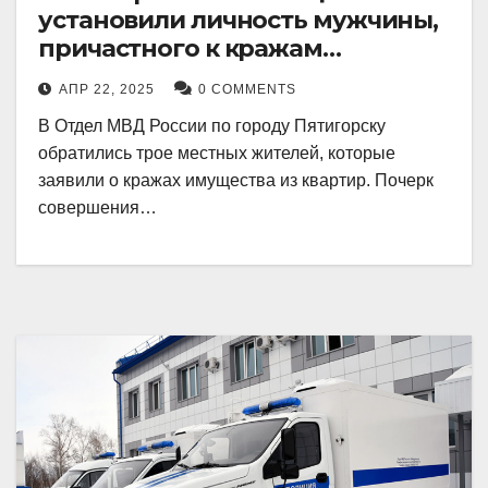
установили личность мужчины,
причастного к кражам
имущества из квартир в
АПР 22, 2025
0 COMMENTS
Пятигорске
В Отдел МВД России по городу Пятигорску
обратились трое местных жителей, которые
заявили о кражах имущества из квартир. Почерк
совершения…