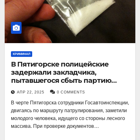
КРИМИНАЛ
В Пятигорске полицейские
задержали закладчика,
пытавшегося сбыть партию
синтетического наркотика
АПР 22, 2025
0 COMMENTS
В черте Пятигорска сотрудники Госавтоинспекции,
двигаясь по маршруту патрулирования, заметили
молодого человека, идущего со стороны лесного
массива. При проверке документов…