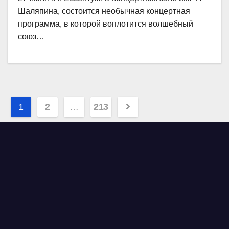
Шаляпина, состоится необычная концертная
программа, в которой воплотится волшебный
союз…
Навигация
1
2
…
213
по
записям