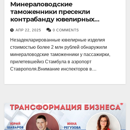
Минераловодские
таможенники пресекли
контрабанду ювелирных
изделий на 2 млн рублей
АПР 22, 2025
0 COMMENTS
Незадекларированные ювелирные изделия
стоимостью более 2 млн рублей обнаружили
минераловодские таможенники у пассажирки,
прилетевшейиз Стамбула в аэропорт
Ставрополя.Внимание инспекторов в…