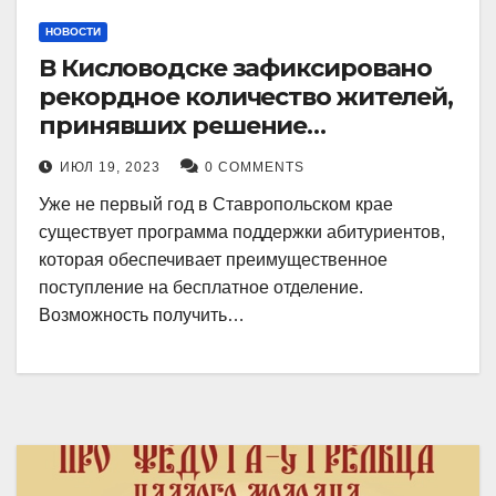
НОВОСТИ
В Кисловодске зафиксировано
рекордное количество жителей,
принявших решение
воспользоваться
ИЮЛ 19, 2023
0 COMMENTS
установленными мерами, с
Уже не первый год в Ставропольском крае
целью поступления в
существует программа поддержки абитуриентов,
медицинский вуз в районе.
которая обеспечивает преимущественное
поступление на бесплатное отделение.
Возможность получить…