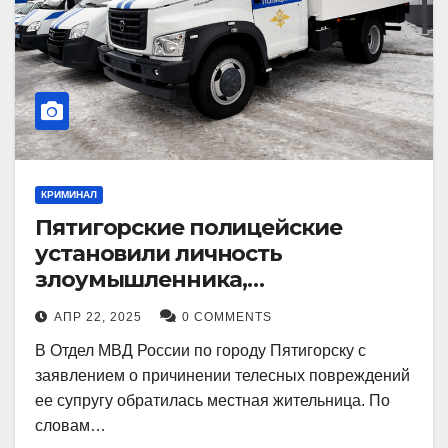
КРИМИНАЛ
Пятигорские полицейские
установили личность
злоумышленника,
причинившего телесные
АПР 22, 2025
0 COMMENTS
повреждения местному жителю
В Отдел МВД России по городу Пятигорску с
заявлением о причинении телесных повреждений
ее супругу обратилась местная жительница. По
словам…