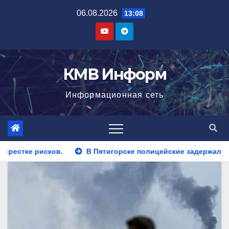
Перейти
06.08.2026
13:08
к
содержимому
КМВ Информ
Информационная сеть
тигорске полицейские задержали закладчика, пытавшегося сб