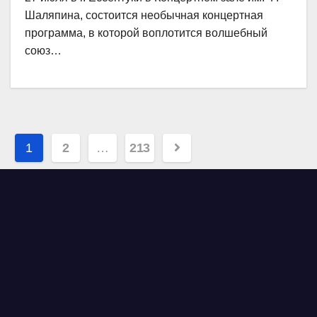
Шаляпина, состоится необычная концертная
программа, в которой воплотится волшебный
союз…
Навигация
1
2
…
213
по
записям