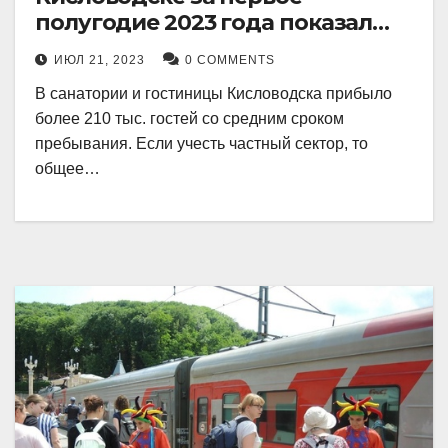
полугодие 2023 года показал
рекордный рост в 21 процент.
ИЮЛ 21, 2023
0 COMMENTS
В санатории и гостиницы Кисловодска прибыло
более 210 тыс. гостей со средним сроком
пребывания. Если учесть частный сектор, то
общее…