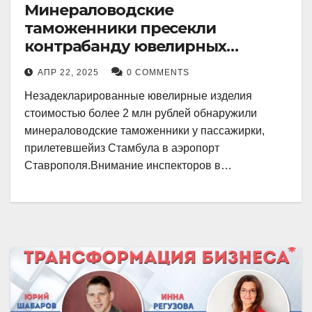
Минераловодские
таможенники пресекли
контрабанду ювелирных
изделий на 2 млн рублей
АПР 22, 2025
0 COMMENTS
Незадекларированные ювелирные изделия
стоимостью более 2 млн рублей обнаружили
минераловодские таможенники у пассажирки,
прилетевшейиз Стамбула в аэропорт
Ставрополя.Внимание инспекторов в…