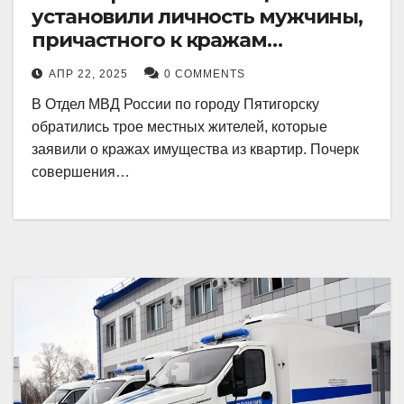
установили личность мужчины,
причастного к кражам
имущества из квартир в
АПР 22, 2025
0 COMMENTS
Пятигорске
В Отдел МВД России по городу Пятигорску
обратились трое местных жителей, которые
заявили о кражах имущества из квартир. Почерк
совершения…