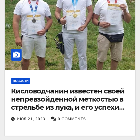
НОВОСТИ
Кисловодчанин известен своей
непревзойденной меткостью в
стрельбе из лука, и его успехи
прославили его в
ИЮЛ 21, 2023
0 COMMENTS
Ставропольском крае.