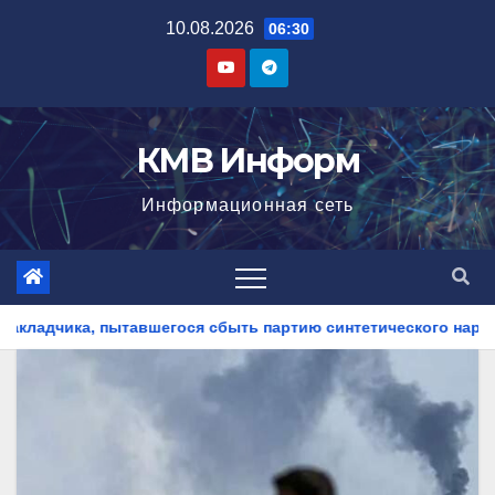
Перейти
10.08.2026
06:30
к
содержимому
КМВ Информ
Информационная сеть
ыть партию синтетического наркотика
На Ставрополье п