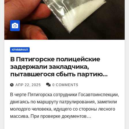
КРИМИНАЛ
В Пятигорске полицейские
задержали закладчика,
пытавшегося сбыть партию
синтетического наркотика
АПР 22, 2025
0 COMMENTS
В черте Пятигорска сотрудники Госавтоинспекции,
двигаясь по маршруту патрулирования, заметили
молодого человека, идущего со стороны лесного
массива. При проверке документов…