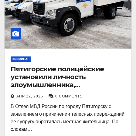
КРИМИНАЛ
Пятигорские полицейские
установили личность
злоумышленника,
причинившего телесные
АПР 22, 2025
0 COMMENTS
повреждения местному жителю
В Отдел МВД России по городу Пятигорску с
заявлением о причинении телесных повреждений
ее супругу обратилась местная жительница. По
словам…