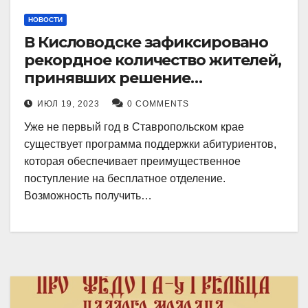
НОВОСТИ
В Кисловодске зафиксировано
рекордное количество жителей,
принявших решение
воспользоваться
ИЮЛ 19, 2023
0 COMMENTS
установленными мерами, с
Уже не первый год в Ставропольском крае
целью поступления в
существует программа поддержки абитуриентов,
медицинский вуз в районе.
которая обеспечивает преимущественное
поступление на бесплатное отделение.
Возможность получить…