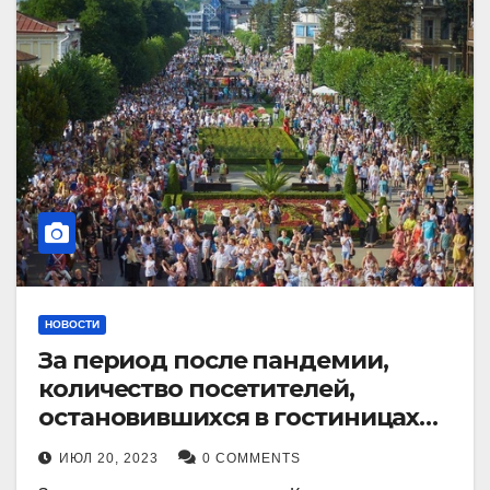
НОВОСТИ
За период после пандемии,
количество посетителей,
остановившихся в гостиницах
Кисловодска, выросло в 2,5 раза.
ИЮЛ 20, 2023
0 COMMENTS