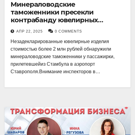
Минераловодские
таможенники пресекли
контрабанду ювелирных
изделий на 2 млн рублей
АПР 22, 2025
0 COMMENTS
Незадекларированные ювелирные изделия
стоимостью более 2 млн рублей обнаружили
минераловодские таможенники у пассажирки,
прилетевшейиз Стамбула в аэропорт
Ставрополя.Внимание инспекторов в…