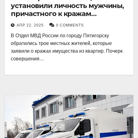
установили личность мужчины,
причастного к кражам
имущества из квартир в
АПР 22, 2025
0 COMMENTS
Пятигорске
В Отдел МВД России по городу Пятигорску
обратились трое местных жителей, которые
заявили о кражах имущества из квартир. Почерк
совершения…