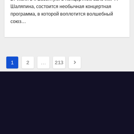
Шаляпина, состоится необычная концертная
программа, в которой воплотится волшебный
союз…
Навигация
1
2
…
213
по
записям