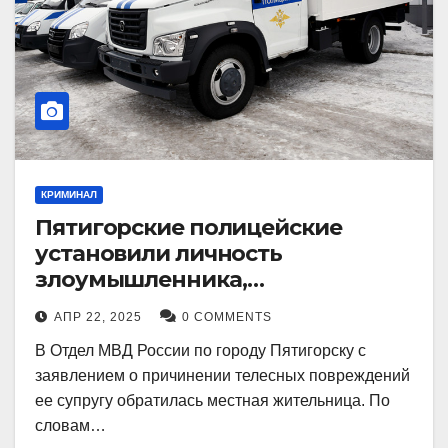
КРИМИНАЛ
Пятигорские полицейские
установили личность
злоумышленника,
причинившего телесные
АПР 22, 2025
0 COMMENTS
повреждения местному жителю
В Отдел МВД России по городу Пятигорску с
заявлением о причинении телесных повреждений
ее супругу обратилась местная жительница. По
словам…