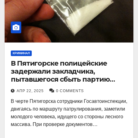
КРИМИНАЛ
В Пятигорске полицейские
задержали закладчика,
пытавшегося сбыть партию
синтетического наркотика
АПР 22, 2025
0 COMMENTS
В черте Пятигорска сотрудники Госавтоинспекции,
двигаясь по маршруту патрулирования, заметили
молодого человека, идущего со стороны лесного
массива. При проверке документов…