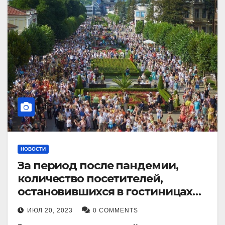
НОВОСТИ
За период после пандемии,
количество посетителей,
остановившихся в гостиницах
Кисловодска, выросло в 2,5 раза.
ИЮЛ 20, 2023
0 COMMENTS