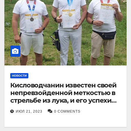
НОВОСТИ
Кисловодчанин известен своей
непревзойденной меткостью в
стрельбе из лука, и его успехи
прославили его в
ИЮЛ 21, 2023
0 COMMENTS
Ставропольском крае.