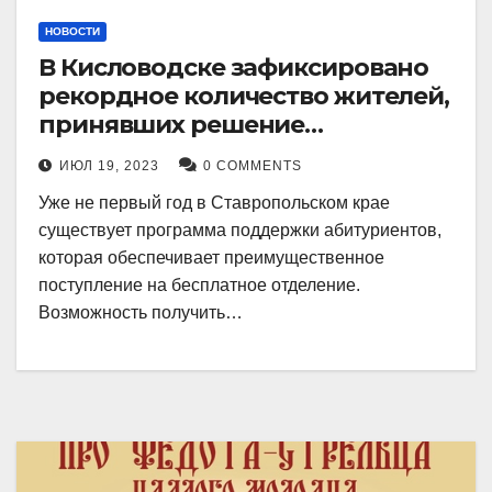
НОВОСТИ
В Кисловодске зафиксировано
рекордное количество жителей,
принявших решение
воспользоваться
ИЮЛ 19, 2023
0 COMMENTS
установленными мерами, с
Уже не первый год в Ставропольском крае
целью поступления в
существует программа поддержки абитуриентов,
медицинский вуз в районе.
которая обеспечивает преимущественное
поступление на бесплатное отделение.
Возможность получить…