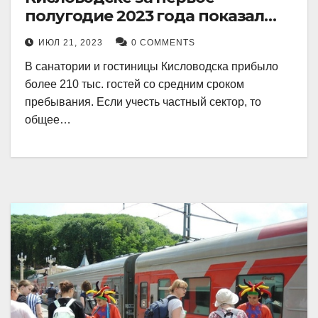
полугодие 2023 года показал
рекордный рост в 21 процент.
ИЮЛ 21, 2023
0 COMMENTS
В санатории и гостиницы Кисловодска прибыло
более 210 тыс. гостей со средним сроком
пребывания. Если учесть частный сектор, то
общее…