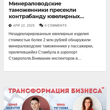
Минераловодские
таможенники пресекли
контрабанду ювелирных
изделий на 2 млн рублей
АПР 22, 2025
0 COMMENTS
Незадекларированные ювелирные изделия
стоимостью более 2 млн рублей обнаружили
минераловодские таможенники у пассажирки,
прилетевшейиз Стамбула в аэропорт
Ставрополя.Внимание инспекторов в…