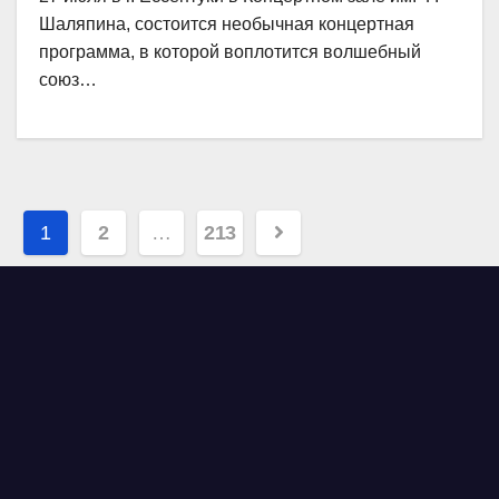
Шаляпина, состоится необычная концертная
программа, в которой воплотится волшебный
союз…
Навигация
1
2
…
213
по
записям