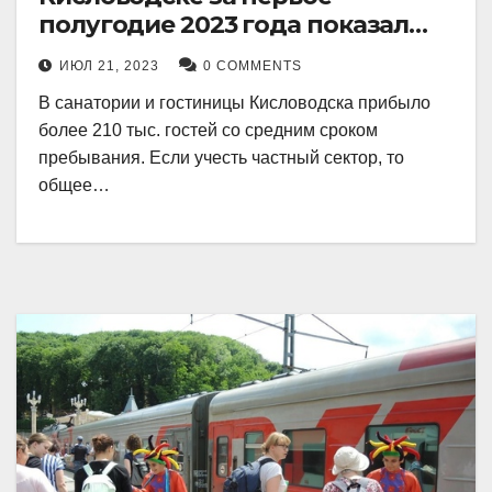
полугодие 2023 года показал
рекордный рост в 21 процент.
ИЮЛ 21, 2023
0 COMMENTS
В санатории и гостиницы Кисловодска прибыло
более 210 тыс. гостей со средним сроком
пребывания. Если учесть частный сектор, то
общее…