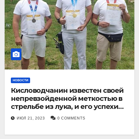
НОВОСТИ
Кисловодчанин известен своей
непревзойденной меткостью в
стрельбе из лука, и его успехи
прославили его в
ИЮЛ 21, 2023
0 COMMENTS
Ставропольском крае.