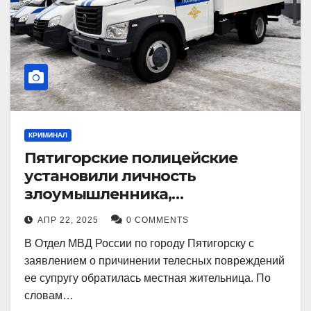
КРИМИНАЛ
Пятигорские полицейские
установили личность
злоумышленника,
причинившего телесные
АПР 22, 2025
0 COMMENTS
повреждения местному жителю
В Отдел МВД России по городу Пятигорску с
заявлением о причинении телесных повреждений
ее супругу обратилась местная жительница. По
словам…