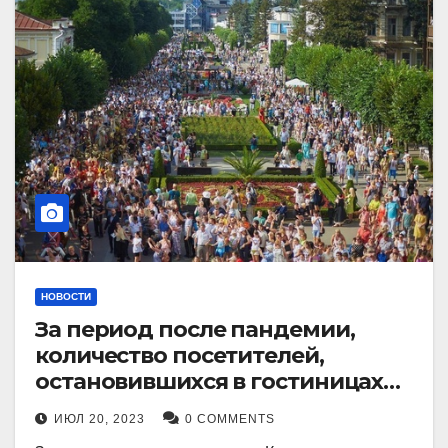
НОВОСТИ
За период после пандемии,
количество посетителей,
остановившихся в гостиницах
Кисловодска, выросло в 2,5 раза.
ИЮЛ 20, 2023
0 COMMENTS