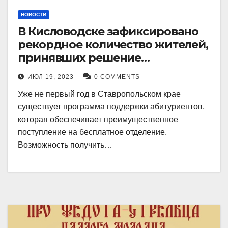
НОВОСТИ
В Кисловодске зафиксировано
рекордное количество жителей,
принявших решение
воспользоваться
ИЮЛ 19, 2023
0 COMMENTS
установленными мерами, с
Уже не первый год в Ставропольском крае
целью поступления в
существует программа поддержки абитуриентов,
медицинский вуз в районе.
которая обеспечивает преимущественное
поступление на бесплатное отделение.
Возможность получить…