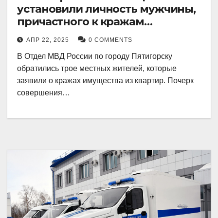
установили личность мужчины,
причастного к кражам
имущества из квартир в
АПР 22, 2025
0 COMMENTS
Пятигорске
В Отдел МВД России по городу Пятигорску
обратились трое местных жителей, которые
заявили о кражах имущества из квартир. Почерк
совершения…