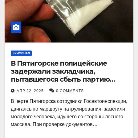
КРИМИНАЛ
В Пятигорске полицейские
задержали закладчика,
пытавшегося сбыть партию
синтетического наркотика
АПР 22, 2025
0 COMMENTS
В черте Пятигорска сотрудники Госавтоинспекции,
двигаясь по маршруту патрулирования, заметили
молодого человека, идущего со стороны лесного
массива. При проверке документов…